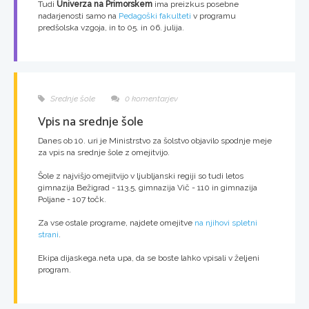
Tudi
Univerza na Primorskem
ima preizkus posebne
nadarjenosti samo na
Pedagoški fakulteti
v programu
predšolska vzgoja, in to 05. in 06. julija.
Srednje šole
0 komentarjev
Vpis na srednje šole
Danes ob 10. uri je Ministrstvo za šolstvo objavilo spodnje meje
za vpis na srednje šole z omejitvijo.
Šole z najvišjo omejitvijo v ljubljanski regiji so tudi letos
gimnazija Bežigrad - 113.5, gimnazija Vič - 110 in gimnazija
Poljane - 107 točk.
Za vse ostale programe, najdete omejitve
na njihovi spletni
strani
.
Ekipa dijaskega.neta upa, da se boste lahko vpisali v željeni
program.