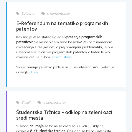
Splošno
0 komentarjev
E-Referendum na tematiko programskih
patentov
Kakšno je Vaše stališče glede
vprašanja programskih
patentov
? Ne veste o čem teče beseda? Ravno z namenom
osveščanja širše javnosti o prej omenjeni problematiki, je bila
ustanovljena Iniciativa programskih patentov, o kateri lahko
izveste več na njihovi
spletni strani
.
Svoje mnenje pa lahko podate na t.i. e-referendumu, kateri je
dosegljiv
tule
.
Študij
0 komentarjev
Študentska Tržnica – odklop na zeleni oazi
sredi mesta
V sredo,
11. maja
se bo na Telovadišču Tivoli (Ljubljana)
dogajala
8. Študentska tržnica
. Čez dan se bo odvijala vrsta