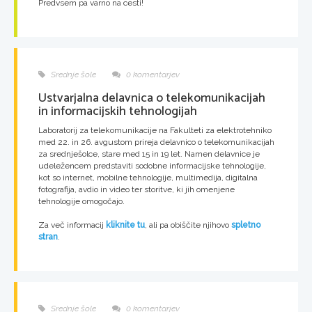
Predvsem pa varno na cesti!
Srednje šole
0 komentarjev
Ustvarjalna delavnica o telekomunikacijah
in informacijskih tehnologijah
Laboratorij za telekomunikacije na Fakulteti za elektrotehniko
med 22. in 26. avgustom prireja delavnico o telekomunikacijah
za srednješolce, stare med 15 in 19 let. Namen delavnice je
udeležencem predstaviti sodobne informacijske tehnologije,
kot so internet, mobilne tehnologije, multimedija, digitalna
fotografija, avdio in video ter storitve, ki jih omenjene
tehnologije omogočajo.
Za več informacij
kliknite tu
, ali pa obiščite njihovo
spletno
stran
.
Srednje šole
0 komentarjev