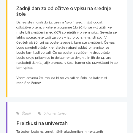
Zadnji dan za odločitve o vpisu na srednje
šole
Danes ste morali do 13. ure na "svoji" srednji šoli oddati
odločitve o tem, v katere programe (do 10) bi se vključili, ker
niste bili uvrščeni med 90% sprejetih v prvem roku. Seveda se
lahko potegujete tudi za vpis v isti program na isti šoli. V
četrtek ob 10. uri pa boste izvedeli, kam ste uvrščeni. Če vas
bodo sprejeli v šolo, kjer ste že najprej oddali prijavnico, se
boste tam tudi vpisali. Če pa boste razvrščeni v drugo šolo,
boste svojo prijavnico in dokumente dvignili in jih do 14. ure
naslednji dan (1. julij) prenesli v šolo, kamor ste razvrščeni in se
tam vpisali.
Vsem seveda želimo, da bi se vpisali na šolo, na katero si
resnično želite!
Študij
0 komentarjev
Preizkusi na univerzah
Ta teden bodo na umetniških akademijah in nekaterih