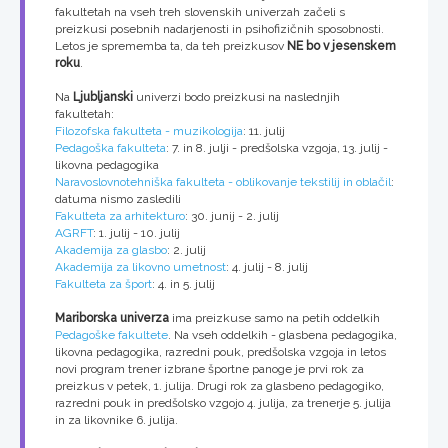
fakultetah na vseh treh slovenskih univerzah začeli s
preizkusi posebnih nadarjenosti in psihofizičnih sposobnosti.
Letos je sprememba ta, da teh preizkusov
NE bo v jesenskem
roku
.
Na
Ljubljanski
univerzi bodo preizkusi na naslednjih
fakultetah:
Filozofska fakulteta - muzikologija
: 11. julij
Pedagoška fakulteta
: 7. in 8. julji - predšolska vzgoja, 13. julij -
likovna pedagogika
Naravoslovnotehniška fakulteta - oblikovanje tekstilij in oblačil
:
datuma nismo zasledili
Fakulteta za arhitekturo
: 30. junij - 2. julij
AGRFT
: 1. julij - 10. julij
Akademija za glasbo
: 2. julij
Akademija za likovno umetnost
: 4. julij - 8. julij
Fakulteta za šport
: 4. in 5. julij
Mariborska univerza
ima preizkuse samo na petih oddelkih
Pedagoške fakultete
. Na vseh oddelkih - glasbena pedagogika,
likovna pedagogika, razredni pouk, predšolska vzgoja in letos
novi program trener izbrane športne panoge je prvi rok za
preizkus v petek, 1. julija. Drugi rok za glasbeno pedagogiko,
razredni pouk in predšolsko vzgojo 4. julija, za trenerje 5. julija
in za likovnike 6. julija.