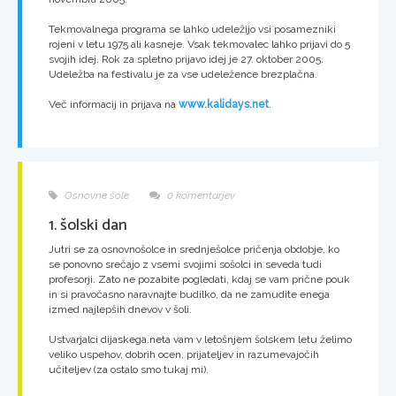
Tekmovalnega programa se lahko udeležijo vsi posamezniki
rojeni v letu 1975 ali kasneje. Vsak tekmovalec lahko prijavi do 5
svojih idej. Rok za spletno prijavo idej je 27. oktober 2005.
Udeležba na festivalu je za vse udeležence brezplačna.
Več informacij in prijava na
www.kalidays.net
.
Osnovne šole
0 komentarjev
1. šolski dan
Jutri se za osnovnošolce in srednješolce pričenja obdobje, ko
se ponovno srečajo z vsemi svojimi sošolci in seveda tudi
profesorji. Zato ne pozabite pogledati, kdaj se vam prične pouk
in si pravočasno naravnajte budilko, da ne zamudite enega
izmed najlepših dnevov v šoli.
Ustvarjalci dijaskega.neta vam v letošnjem šolskem letu želimo
veliko uspehov, dobrih ocen, prijateljev in razumevajočih
učiteljev (za ostalo smo tukaj mi).