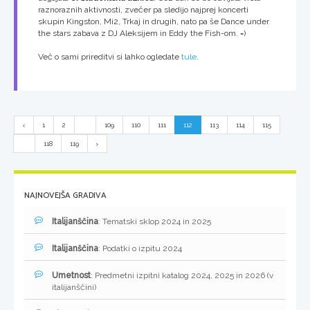
raznoraznih aktivnosti, zvečer pa sledijo najprej koncerti
skupin Kingston, Mi2, Trkaj in drugih, nato pa še Dance under
the stars zabava z DJ Aleksijem in Eddy the Fish-om. =)
Več o sami prireditvi si lahko ogledate
tule
.
1
2
...
109
110
111
112
113
114
115
...
118
119
NAJNOVEJŠA GRADIVA
Italijanščina
: Tematski sklop 2024 in 2025
Italijanščina
: Podatki o izpitu 2024
Umetnost
: Predmetni izpitni katalog 2024, 2025 in 2026 (v
italijanščini)