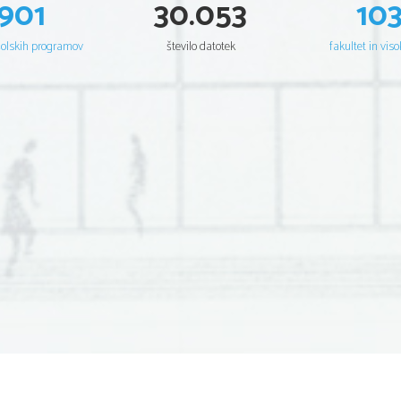
901
30.053
10
šolskih programov
število datotek
fakultet in viso