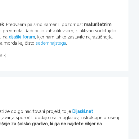
ek
. Predvsem pa smo namenili pozornost
maturitetnim
ga predmeta. Radi bi se zahvalili vsem, ki aktivno sodelujete
li na
dijaški forum
, kjer nam lahko zastavite najrazličnejša
 pa morda kaj čisto
sedemnajstega
.
! =)
i že dolgo načrtovani projekt, to je
Dijaski.net
avanja sporočil, oddajo malih oglasov, inštrukcij in prošenj
ošnje za šolsko gradivo, ki ga ne najdete nikjer na