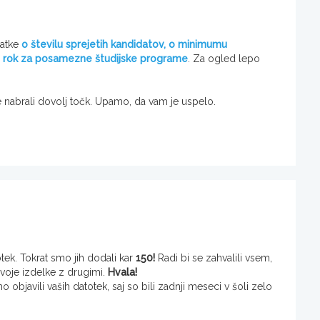
datke
o številu sprejetih kandidatov, o minimumu
vni rok za posamezne študijske programe
. Za ogled lepo
te nabrali dovolj točk. Upamo, da vam je uspelo.
ek. Tokrat smo jih dodali kar
150!
Radi bi se zahvalili vsem,
i svoje izdelke z drugimi.
Hvala!
 objavili vaših datotek, saj so bili zadnji meseci v šoli zelo