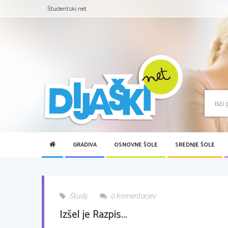
Študentski.net
GRADIVA
OSNOVNE ŠOLE
SREDNJE ŠOLE
Študij
0 komentarjev
Izšel je Razpis...