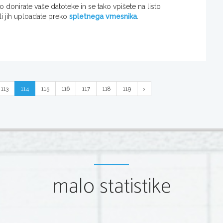
donirate vaše datoteke in se tako vpišete na listo
li jih uploadate preko
spletnega vmesnika
.
113
114
115
116
117
118
119
malo statistike