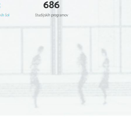
3
686
kih šol
študijskih programov