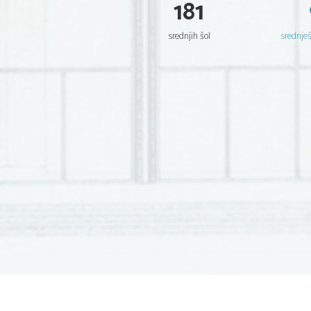
181
srednjih šol
srednje