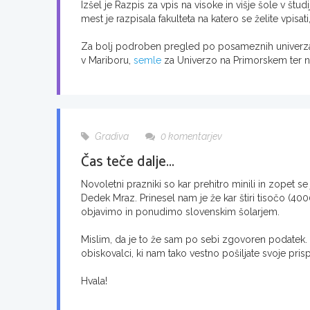
Izšel je Razpis za vpis na visoke in višje šole v št
mest je razpisala fakulteta na katero se želite vpisati
Za bolj podroben pregled po posameznih univerzah
v Mariboru,
semle
za Univerzo na Primorskem ter 
Gradiva
0 komentarjev
Čas teče dalje...
Novoletni prazniki so kar prehitro minili in zopet se 
Dedek Mraz. Prinesel nam je že kar
štiri tisočo (40
objavimo in ponudimo slovenskim šolarjem.
Mislim, da je to že sam po sebi zgovoren podatek.
obiskovalci, ki nam tako vestno pošiljate svoje pris
Hvala!