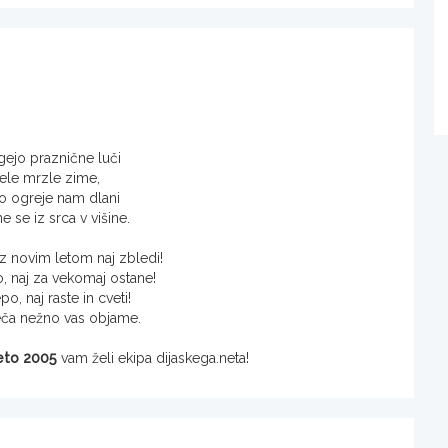
gejo praznične luči
ele mrzle zime,
tvo ogreje nam dlani
e se iz srca v višine.
 z novim letom naj zbledi!
o, naj za vekomaj ostane!
po, naj raste in cveti!
eča nežno vas objame.
leto 2005
vam želi ekipa dijaskega.neta!