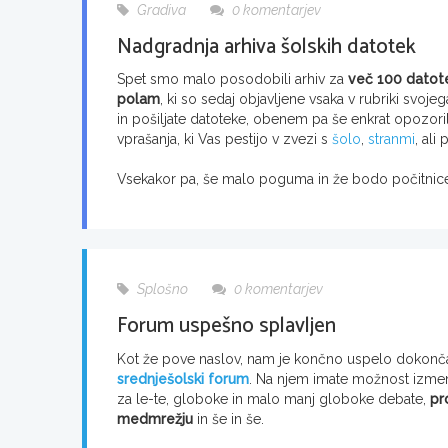
Gradiva
0 komentarjev
Nadgradnja arhiva šolskih datotek
Spet smo malo posodobili arhiv za
več 100 datot
polam
, ki so sedaj objavljene vsaka v rubriki svoje
in pošiljate datoteke, obenem pa še enkrat opozori
vprašanja, ki Vas pestijo v zvezi s
šolo
,
stranmi
, ali
Vsekakor pa, še malo poguma in že bodo počitnice
Splošno
0 komentarjev
Forum uspešno splavljen
Kot že pove naslov, nam je končno uspelo dokončat
srednješolski forum
. Na njem imate možnost izmenj
za le-te, globoke in malo manj globoke debate,
pr
medmrežju
in še in še.