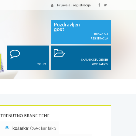
Prijava ali registracija
Pozdravljen
gost
PRIJAVA ALI
REGISTRACIJA
ISKALNIK ŠTUDIJSKIH
FORUM
PROGRAMOV
TRENUTNO BRANE TEME
košarka
: Čvek kar tako