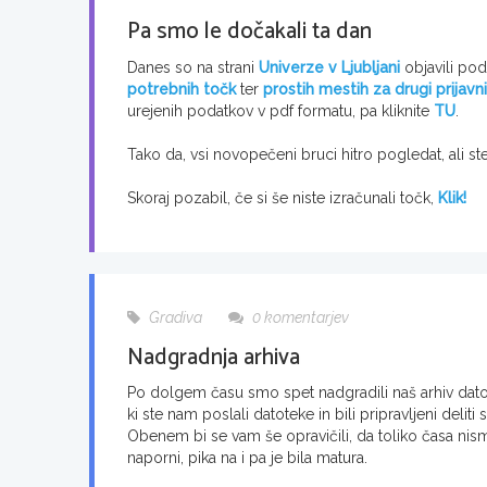
Pa smo le dočakali ta dan
Danes so na strani
Univerze v Ljubljani
objavili po
potrebnih točk
ter
prostih mestih za drugi prija
urejenih podatkov v pdf formatu, pa kliknite
TU
.
Tako da, vsi novopečeni bruci hitro pogledat, ali s
Skoraj pozabil, če si še niste izračunali točk,
Klik!
Gradiva
0 komentarjev
Nadgradnja arhiva
Po dolgem času smo spet nadgradili naš arhiv datot
ki ste nam poslali datoteke in bili pripravljeni delit
Obenem bi se vam še opravičili, da toliko časa nismo
naporni, pika na i pa je bila matura.