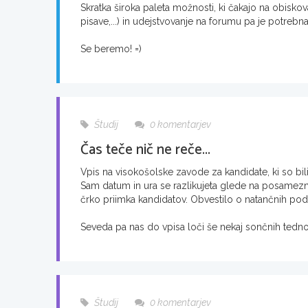
Skratka široka paleta možnosti, ki čakajo na obiskov
pisave,...) in udejstvovanje na forumu pa je potrebn
Se beremo! =)
Študij
0 komentarjev
Čas teče nič ne reče...
Vpis na visokošolske zavode za kandidate, ki so bili
Sam datum in ura se razlikujeta glede na posamezne
črko priimka kandidatov. Obvestilo o natančnih pod
Seveda pa nas do vpisa loči še nekaj sončnih tednov
Študij
0 komentarjev