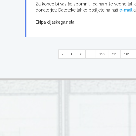
Za konec bi vas še spomnili, da nam še vedno lahko 
donatorjev. Datoteke lahko pošljete na naš
e-mail
a
Ekipa dijaskega.neta
1
2
...
110
111
112