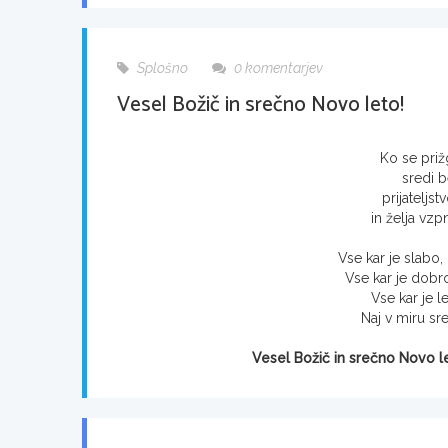
Splošno
0 komentarjev
Vesel Božič in srečno Novo leto!
Ko se priž
sredi b
prijateljs
in želja vzpn
Vse kar je slabo,
Vse kar je dobr
Vse kar je le
Naj v miru sr
Vesel Božič in srečno Novo 