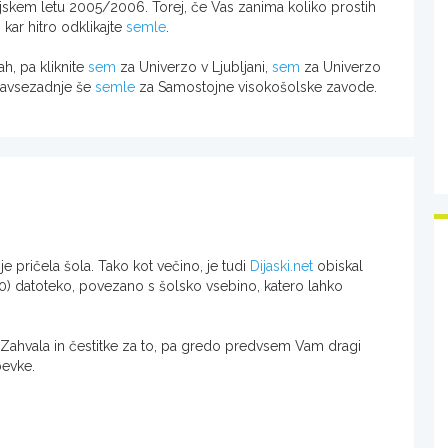
udijskem letu 2005/2006. Torej, če Vas zanima koliko prostih
, kar hitro odklikajte
semle
.
, pa kliknite
sem
za Univerzo v Ljubljani,
sem
za Univerzo
navsezadnje še
semle
za Samostojne visokošolske zavode.
je pričela šola. Tako kot večino, je tudi
Dijaski.net
obiskal
00) datoteko
, povezano s šolsko vsebino, katero lahko
 Zahvala in čestitke za to, pa gredo predvsem Vam dragi
pevke.