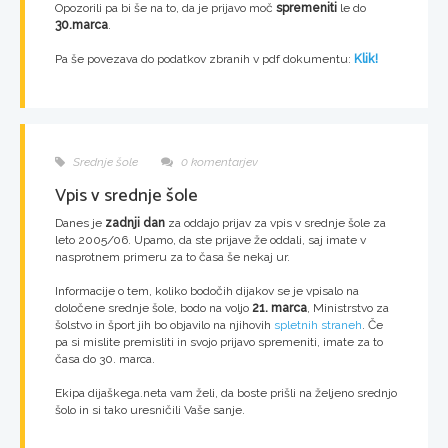
Opozorili pa bi še na to, da je prijavo moč
spremeniti
le do
30.marca
.
Pa še povezava do podatkov zbranih v pdf dokumentu:
Klik!
Srednje šole
0 komentarjev
Vpis v srednje šole
Danes je
zadnji dan
za oddajo prijav za vpis v srednje šole za
leto 2005/06. Upamo, da ste prijave že oddali, saj imate v
nasprotnem primeru za to časa še nekaj ur.
Informacije o tem, koliko bodočih dijakov se je vpisalo na
določene srednje šole, bodo na voljo
21. marca
, Ministrstvo za
šolstvo in šport jih bo objavilo na njihovih
spletnih straneh
. Če
pa si mislite premisliti in svojo prijavo spremeniti, imate za to
časa do 30. marca.
Ekipa dijaškega.neta vam želi, da boste prišli na željeno srednjo
šolo in si tako uresničili Vaše sanje.