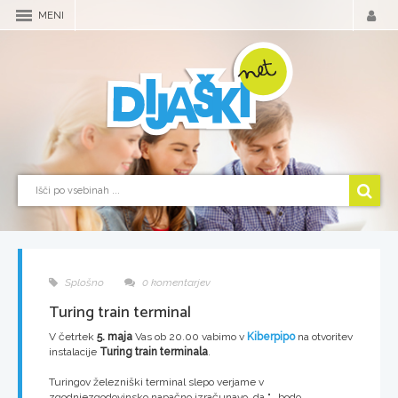
MENI
Splošno
0 komentarjev
Turing train terminal
V četrtek
5. maja
Vas ob 20.00 vabimo v
Kiberpipo
na otvoritev
instalacije
Turing train terminala
.
Turingov železniški terminal slepo verjame v
zgodnjezgodovinsko napačno izračunavo, da "...bodo