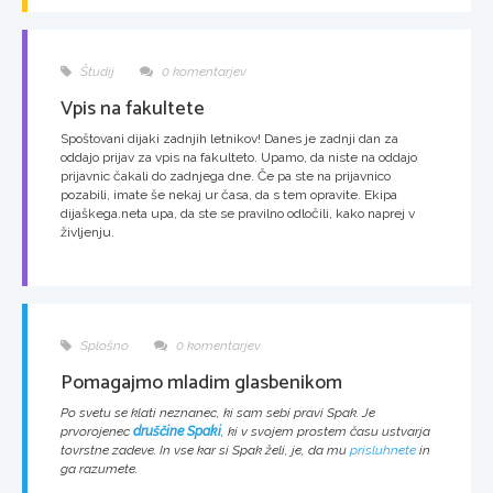
Študij
0 komentarjev
Vpis na fakultete
Spoštovani dijaki zadnjih letnikov! Danes je zadnji dan za
oddajo prijav za vpis na fakulteto. Upamo, da niste na oddajo
prijavnic čakali do zadnjega dne. Če pa ste na prijavnico
pozabili, imate še nekaj ur časa, da s tem opravite. Ekipa
dijaškega.neta upa, da ste se pravilno odločili, kako naprej v
življenju.
Splošno
0 komentarjev
Pomagajmo mladim glasbenikom
Po svetu se klati neznanec, ki sam sebi pravi Spak. Je
prvorojenec
druščine Spaki
, ki v svojem prostem času ustvarja
tovrstne zadeve. In vse kar si Spak želi, je, da mu
prisluhnete
in
ga razumete.