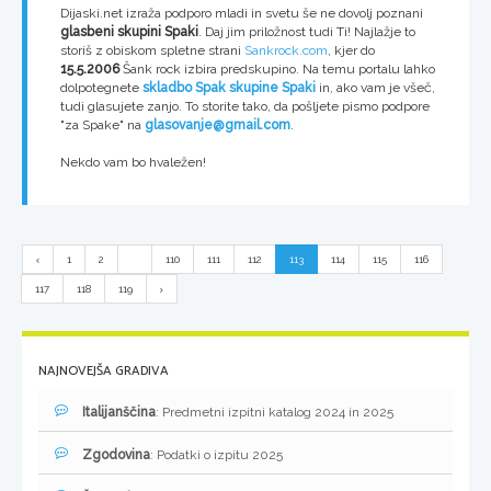
Dijaski.net izraža podporo mladi in svetu še ne dovolj poznani
glasbeni skupini Spaki
. Daj jim priložnost tudi Ti! Najlažje to
storiš z obiskom spletne strani
Sankrock.com
, kjer do
15.5.2006
Šank rock izbira predskupino. Na temu portalu lahko
dolpotegnete
skladbo Spak
skupine Spaki
in, ako vam je všeč,
tudi glasujete zanjo. To storite tako, da pošljete pismo podpore
"za Spake" na
glasovanje@gmail.com
.
Nekdo vam bo hvaležen!
1
2
...
110
111
112
113
114
115
116
117
118
119
NAJNOVEJŠA GRADIVA
Italijanščina
: Predmetni izpitni katalog 2024 in 2025
Zgodovina
: Podatki o izpitu 2025