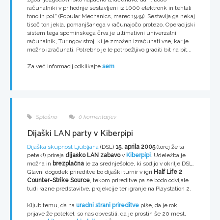
računalniki v prihodnje sestavljeni iz 1000 elektronk in tehtali
tono in pol." (Popular Mechanics, marec 1949). Sestavlja ga nekaj
tisoč ton jekla, pomanjšanega v računajočo protezo. Operacijski
sistem tega spominskega črva je ultimativni univerzalni
računalnik, Turingov stroj, ki je zmožen izračunati vse, kar je
možno izračunati. Potrebno je le potrpežljivo graditi bit na bit...
Za več informacij odklikajte
sem
.
Splošno
0 komentarjev
Dijaški LAN party v Kiberpipi
Dijaška skupnost Ljubljana
(DSL)
15. aprila 2005
(torej že ta
petek!) prireja
dijaško LAN zabavo
v
Kiberpipi
. Udeležba je
možna in
brezplačna
le za srednješolce, ki sodijo v okrilje DSL.
Glavni dogodek prireditve bo dijaški turnir v igri
Half Life 2
Counter-Strike Source
, tekom prireditve pa se bodo odvijale
tudi razne predstavitve, projekcije ter igranje na Playstation 2.
Kljub temu, da na
uradni strani prireditve
piše, da je rok
prijave že potekel, so nas obvestili, da je prostih še 20 mest,