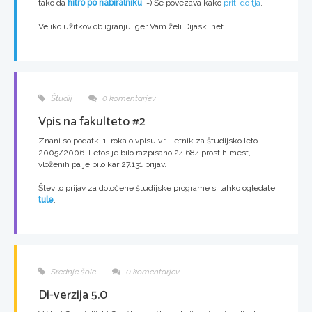
tako da
hitro po nabiralniku
. =) Še povezava kako
priti do tja
.
Veliko užitkov ob igranju iger Vam želi Dijaski.net.
Študij
0 komentarjev
Vpis na fakulteto #2
Znani so podatki 1. roka o vpisu v 1. letnik za študijsko leto
2005/2006. Letos je bilo razpisano 24.684 prostih mest,
vloženih pa je bilo kar 27.131 prijav.
Število prijav za določene študijske programe si lahko ogledate
tule
.
Srednje šole
0 komentarjev
Di-verzija 5.0