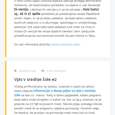
V Novi Gorici dijaki Goriške dijaške sekcije prirejajo edinstveno
tridnevno, že tradicionalno prireditev za dijake iz vse Slovenije
Di-verzijo
. Letošnja Di-verzija 5.0 se bo odvijala v
Novi Gorici
15., 16. in 17. aprila
(prireditev je prestavljena zaradi Papeževe
smrti). Dijaki, ki se je bodo udeležili, se bodo lahko udeležili
različnih delavnic iz kulturnega, športnega in umetniškega
področja. Kot vsako leto bodo potekali tudi izbor za miss in
mistra Di-verzije ter revija dijaških bendov. Sam zaključek
prireditve pa bo zaznamoval koncert skupin Kocka in Tabu.
Za več informacij obiščite
njihovo domačo stran
.
Srednje šole
0 komentarjev
Vpis v srednje šole #2
Včeraj je Ministrstvo za šolstvo, znanost in šport na njihovi
strani objavilo
informacije o stanju prijav za vpis v srednje
šole
na dan 10. marca. Torej si lahko pogledate, kateri programi
bodo letos imeli omejitev in kateri ne. Kar 22.913 učencev se je
prijavilo na 27.738 razpisanih mest. Število prijav presega število
prostih mest le na programu splošna gimnazija. Omeniti velja
še dejstvo, da je prijav na gimnazije malo manj kot 10 tisoč.