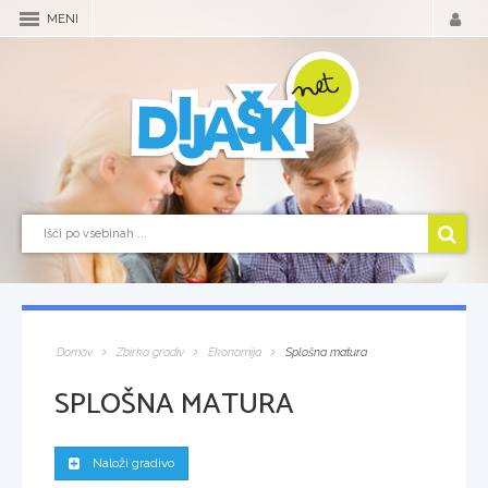
MENI
Domov
Zbirka gradiv
Ekonomija
Splošna matura
SPLOŠNA MATURA
Naloži gradivo