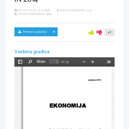
NA VOLJO OD:
21.12.2018
ŠTEVILO OGLEDOV: 1134
ŠTEVILO PRENOSOV: 1802
Skrij/prikaži meni
Prenesi gradivo
+7
Vsebina gradiva
Stran:
od 35
Preklopi
Najdi
Pomanjšaj
Povečaj
Orodja
stransko
vrstico
Ljubljana 2010 
EKONOMIJA 
Predmetni izpitni katalog za splošno maturo