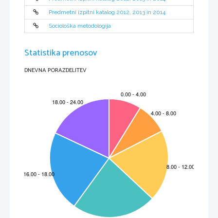
Predmetni izpitni katalog 2012, 2013 in 2014
Sociološka metodologija
Statistika prenosov
DNEVNA PORAZDELITEV
KAZALO 
1
UVOD............................................................................................................5
2
IZPITNI CILJI ................................................................................................6
3
ZGRADBA IN OCENJ
EVANJE IZPITA ........................................................7
3.1
Shema izpita..........................................................................................7
3.2
Tipi nalog in oc
enjevanje.......................................................................7
3.3
Merila ocenjevanja izpita
 in posamez
nih delov.....................................8
4
IZPITNE VSEBINE 
IN CILJI .......................................................................11
4.1
Temeljni ekonomski poj
mi in procesi ..................................................12
4.2
Temelji mikroekonomije in
 makroekonomije .......................................17
4.3
Svetovno gospoda
rstvo.......................................................................22
4.4
Slovensko gospodarstvo .....................................................................25
5
PRIMERI NALOG ZA 
PISNI IZPIT .............................................................29
5.1
Naloga izbirn
ega tipa
..........................................................................29
5.2
Naloga polodprtega tipa – 
strukturira
na naloga ..................................30
6
PISNA NALOGA .........................................................................................33
6.1
Namen.................................................................................................33
6.2
Priprava ...............................................................................................33
7
KANDIDATI S POSEBN
IMI POTREBAMI ..................................................34
8
LITERATURA..............................................................................................35