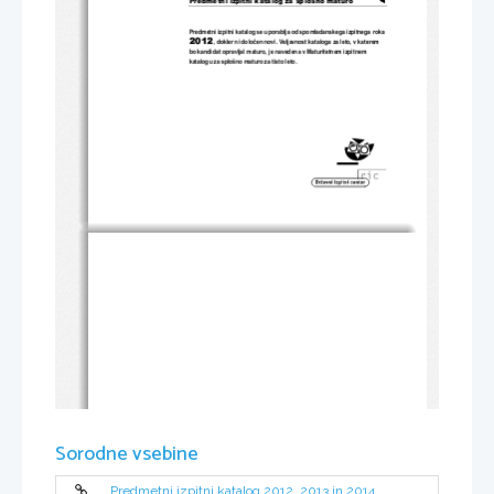
◄
Predmetni izpitni katalog se uporablja
 od spomladanskega izpitnega roka 
2012
, dokler ni dolo
č
en novi. Veljavnost kataloga za leto, v katerem 
bo kandidat opravljal maturo, je n
avedena v Maturitetnem izpitnem 
katalogu za splošno maturo za tisto leto. 
Sorodne vsebine
Predmetni izpitni katalog 2012, 2013 in 2014