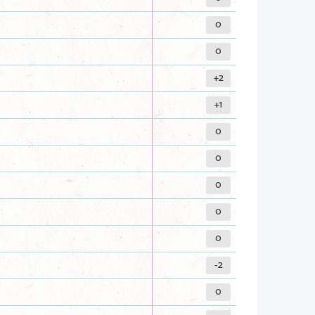
0
0
+2
+1
0
0
0
0
0
-2
0