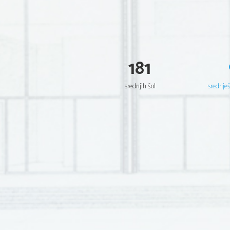
181
srednjih šol
srednje