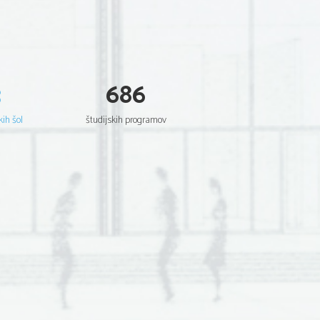
3
686
kih šol
študijskih programov