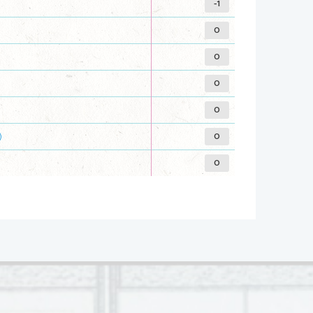
-1
0
0
0
0
0
)
0