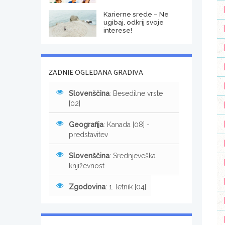
Karierne srede – Ne
ugibaj, odkrij svoje
interese!
ZADNJE OGLEDANA GRADIVA
Slovenščina
: Besedilne vrste
[02]
Geografija
: Kanada [08] -
predstavitev
Slovenščina
: Srednjeveška
književnost
Zgodovina
: 1. letnik [04]