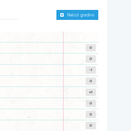
Naloži gradivo
0
0
-1
0
+1
0
0
0