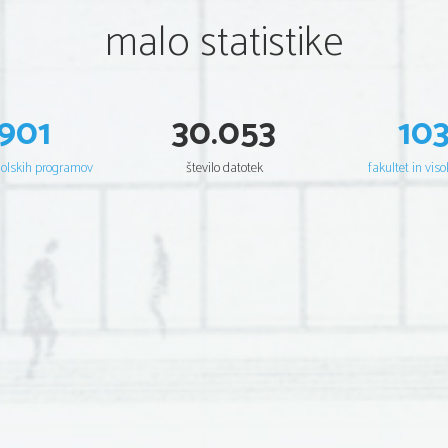
malo statistike
901
30.053
10
šolskih programov
število datotek
fakultet in viso