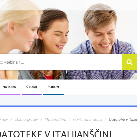
MATURA
ŠTUDIJ
FORUM
omov
Zbirka gradiv
Matematika
Poklicna matura
Datoteke v itali
ATOTEKE V ITALIJANŠČINI