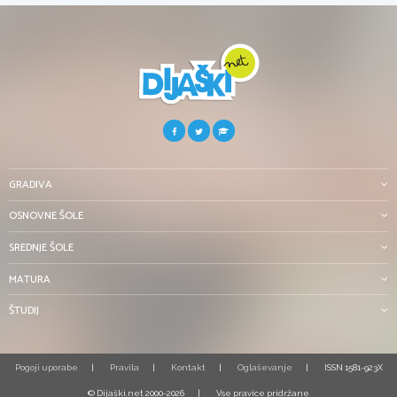
GRADIVA
OSNOVNE ŠOLE
SREDNJE ŠOLE
MATURA
ŠTUDIJ
Pogoji uporabe
Pravila
Kontakt
Oglaševanje
ISSN 1581-923X
© Dijaški.net 2000-2026
Vse pravice pridržane