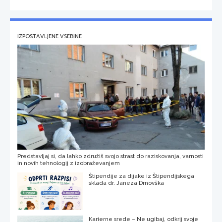
IZPOSTAVLJENE VSEBINE
Predstavljaj si, da lahko združiš svojo strast do raziskovanja, varnosti
in novih tehnologij z izobraževanjem
Štipendije za dijake iz Štipendijskega
sklada dr. Janeza Drnovška
Karierne srede – Ne ugibaj, odkrij svoje