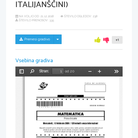
ITALIJANŠČINI)
NA VOLJO OD:
21.12.2018
ŠTEVILO OGLEDOV: 238
ŠTEVILO PRENOSOV: 335
Skrij/prikaži meni
Prenesi gradivo
+1
Vsebina gradiva
Stran:
od 20
Preklopi
Najdi
Pomanjšaj
Povečaj
Orodja
stransko
vrstico
Codice del candidato:
Dr`avni izpitni center
*P073C10111I*
SESSIONE  INVERNALE
MATEMATICA
Prova d'esame
Mercoledì, 13 febbraio 2008 
/ 120 minuti senza interruzioni
Requisiti consentiti: penna stilografica o penna a sfera, matita, gomma, calcolatrice tascabile priva di
interfaccia grafica e pr
iva del calcolo letterale, compasso, squadra, righello e goniometro.
Al fascicolo d'esame sono allegati due fog
li per gli appunti e la scheda di valutazione.