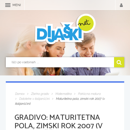
MENI
Domov
Zbirka gradiv
Matematika
Poklicna matura
Datoteke v italijanščini
Maturitetna pola, zimski rok 2007 (v
italijanščini)
GRADIVO:
MATURITETNA
POLA, ZIMSKI ROK 2007 (V