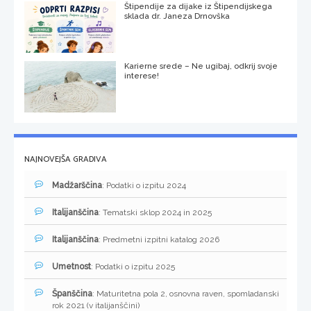
Štipendije za dijake iz Štipendijskega
sklada dr. Janeza Drnovška
Karierne srede – Ne ugibaj, odkrij svoje
interese!
NAJNOVEJŠA GRADIVA
Madžarščina
: Podatki o izpitu 2024
Italijanščina
: Tematski sklop 2024 in 2025
Italijanščina
: Predmetni izpitni katalog 2026
Umetnost
: Podatki o izpitu 2025
Španščina
: Maturitetna pola 2, osnovna raven, spomladanski
rok 2021 (v italijanščini)