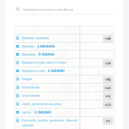
+98
Besede, besedila
Besede -
3 datoteke
Besedila -
6 datotek
+34
Besedne vrste, stavčni členi
Besedne vrste -
2 datoteki
+85
Glagol
+42
Glasoslovje
+13
Izvor besed
+22
Jezik, jezikovne skupine
Jeziki -
2 datoteki
+11
Odvisniki, prislov, pridevnik, števnik,
zaimek