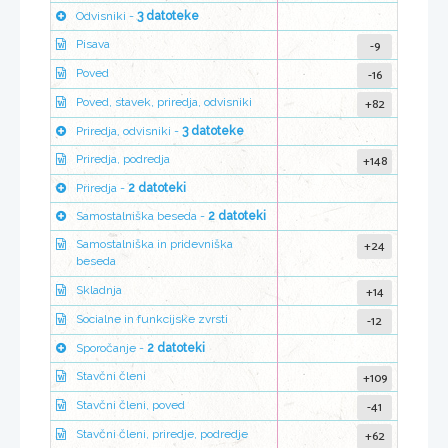
Odvisniki -
3 datoteke
-9
Pisava
-16
Poved
+82
Poved, stavek, priredja, odvisniki
Priredja, odvisniki -
3 datoteke
+148
Priredja, podredja
Priredja -
2 datoteki
Samostalniška beseda -
2 datoteki
+24
Samostalniška in pridevniška
beseda
+14
Skladnja
-12
Socialne in funkcijske zvrsti
Sporočanje -
2 datoteki
+109
Stavčni členi
-41
Stavčni členi, poved
+62
Stavčni členi, priredje, podredje