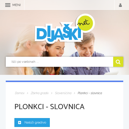
MENI
Domov
Zbirka gradiv
Slovenščina
Plonkci - slovnica
PLONKCI - SLOVNICA
Naloži gradivo