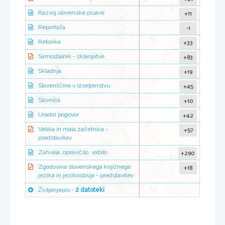
+11
Razvoj slovenske pisave
-1
Reportaža
+33
Retorika
+83
Samostalnik - sklanjatve
+19
Skladnja
+45
Slovenščina v izseljenstvu
+10
Slovnica
+42
Uradni pogovor
+57
Velika in mala začetnica -
predstavitev
+290
Zahvala, opravičilo, vabilo
+18
Zgodovina slovenskega knjižnega
jezika in jezikoslovja - predstavitev
Življenjepis -
2 datoteki