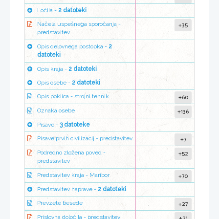
Ločila -
2 datoteki
+35
Načela uspešnega sporočanja -
predstavitev
Opis delovnega postopka -
2
datoteki
Opis kraja -
2 datoteki
Opis osebe -
2 datoteki
+60
Opis poklica - strojni tehnik
+136
Oznaka osebe
Pisave -
3 datoteke
+7
Pisave prvih civilizacij - predstavitev
+52
Podredno zložena poved -
predstavitev
+70
Predstavitev kraja - Maribor
Predstavitev naprave -
2 datoteki
+27
Prevzete besede
+21
Prislovna določila - predstavitev