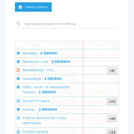
Naloži gradivo
Besedila -
2 datoteki
Besedilne vrste -
3 datoteke
+61
Besedotvorje - kviz
Glasoslovje -
2 datoteki
Grški, rimski, in srednjeveški
frazemi -
2 datoteki
+20
Ilirizem in Gajica
Intervju -
3 datoteke
+46
Knjižna slovenščina v času
reformacije
+29
Koroška narečja