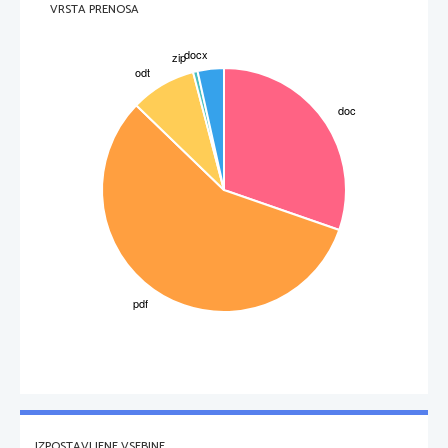
VRSTA PRENOSA
Nova retorika ni omejena samo na področje prakse, ampak je prisotna tudi v jedru teoretskih 
problemov. Gre pri tem za zavedanje o nujnosti teoretične vloge, modelov in analogij kot tudi 
o izdelavi ustrezne govorice, ki je prilagojena našemu raziskovalnemu področju. 
Argumentacija se lahko usmeri v iskanje vzrokov, v opredelitev učinkov in v ovrednotenje 
dejstev glede na posledice. Če želimo doseči določen cilj, ne da bi pri tem porabili preveč 
energije, je najbolje, da nadaljujemo v isti smeri. 
Ko je vrzel med tezami, s katerimi se poslušalstvo strinja, in tistimi, ki jih govornik zagovarja 
prevelika, da bi jo lahko premagali v eni sapi je pomembno, da uporabimo ustrezni pristop. 
Težave je potrebno porazdeliti tako, da pridemo postopoma do istega izida, namesto da da se 
3
IZPOSTAVLJENE VSEBINE