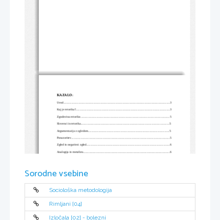
KAZALO:
Uvod............................................................................................................................................3
Kaj je retorika?............................................................................................................................3
Zgodovina retorike......................................................................................................................5
Slovenci in retorika.....................................................................................................................5
Argumentacija z zgledom...........................................................................................................5
Ponazoritev..................................................................................................................................5
Zgled in negativni zgled..............................................................................................................6
Analogija in metafora..................................................................................................................6
Razdružitev pojmov....................................................................................................................6
Filozofski par člen 1, člen 2 ali videz / resničnost......................................................................6
Sorodne vsebine
Razsežnost in moč argumentacije...............................................................................................7
Zaporedje argumentov v govoru.................................................................................................7
Govor je celoten nastop...............................................................................................................7
Sociološka metodologija
Dih in govor................................................................................................................................8
Govorica telesa............................................................................................................................8
Rimljani [04]
Literatura.....................................................................................................................................9
Izločala [02] - bolezni