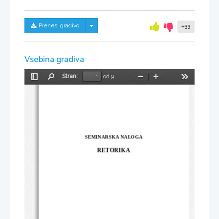
Skrij/prikaži meni
Prenesi gradivo
+33
Vsebina gradiva
Stran:
od 9
Preklopi
Najdi
Pomanjšaj
Povečaj
Orodja
stransko
vrstico
SEMINARSKA NALOGA
RETORIKA