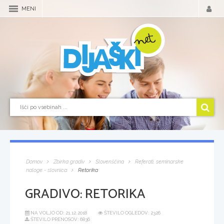
MENI
Domov
Zbirka gradiv
Slovenščina
Referati, seminarske
naloge - slovnica
Retorika
GRADIVO:
RETORIKA
NA VOLJO OD:
21.12.2018
ŠTEVILO OGLEDOV: 2326
ŠTEVILO PRENOSOV: 6836