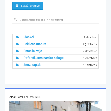
Naloži gradivo
2 datoteki
Plonkci
29 datotek
Poklicna matura
4 datoteke
Poročila, vaje
1 datoteka
Referati, seminarske naloge
14 datotek
Snov, zapiski
IZPOSTAVLJENE VSEBINE