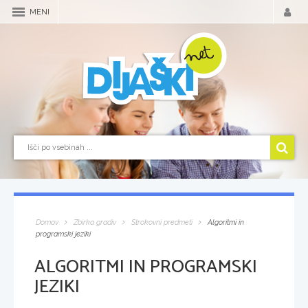
MENI
Domov
Zbirka gradiv
Strokovni predmeti
Algoritmi in
programski jeziki
ALGORITMI IN PROGRAMSKI
JEZIKI