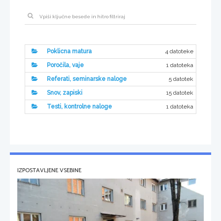
4 datoteke
Poklicna matura
1 datoteka
Poročila, vaje
5 datotek
Referati, seminarske naloge
15 datotek
Snov, zapiski
1 datoteka
Testi, kontrolne naloge
IZPOSTAVLJENE VSEBINE