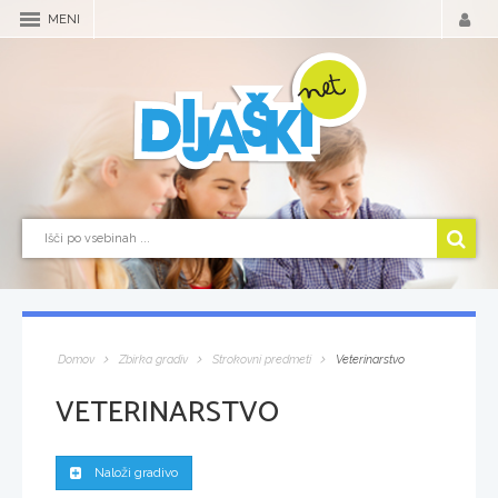
MENI
Domov
Zbirka gradiv
Strokovni predmeti
Veterinarstvo
VETERINARSTVO
Naloži gradivo