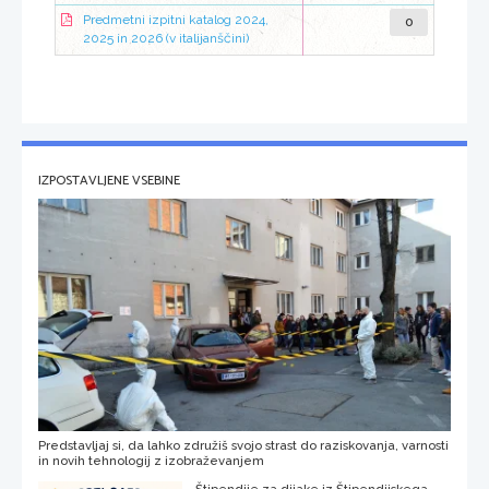
0
Predmetni izpitni katalog 2024,
2025 in 2026 (v italijanščini)
IZPOSTAVLJENE VSEBINE
Predstavljaj si, da lahko združiš svojo strast do raziskovanja, varnosti
in novih tehnologij z izobraževanjem
Štipendije za dijake iz Štipendijskega