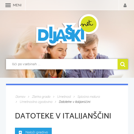
MENI
Domov
Zbirka gradiv
Umetnost
Splošna matura
Umetnostna zgodovina
Datoteke v italijanščini
DATOTEKE V ITALIJANŠČINI
Naloži gradivo