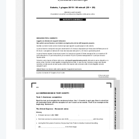
Sabato, 1 giugno 2019 / 
60 minuti (35 + 25)
Materiali e sussidi consentiti:
Al candidato è consentito l'uso della penna stilografica o della penna a sfera.  
MATURITÀ GENERALE
INDICAZIONI PER IL CANDIDATO 
Leggete con attenzione le seguenti indicazioni.
Non aprite la prova d'esame e non iniziate a svo
lgerla prima del via dell'insegnante preposto. 
Incollate o scrivete il vostro numero di codice 
negli spazi appositi su questa pagina in alto a destra.
La prova d'esame si compone di due parti, denominate A e B. Il te
mpo a disposizione per l'esecuz
ione dell'intera prova è di 
60 minuti: vi consigliamo di dedicare 35 minuti alla ri
soluzione della parte A, e 25 minuti a quella della parte B.
La prova d'esame contiene 2 esercizi per la parte A e 2 eserci
zi per la parte B. Potete conseguire fino a un massimo di 20 
punti nella parte A e 27 punti nella parte B, per un totale 
di 47 punti. È prevista l'ass
egnazione di 1 punto per ciascuna 
risposta esatta. 
Scrivete le vostre risposte all'interno della prova,
nei riquadri appositamente previsti, 
utilizzando la penna stilografica o la 
penna a sfera. Scrivete in modo leggibile e ortograficamente corr
etto. In caso di errore, tracciate un segno sulla risposta 
scorretta e scrivete accanto ad essa quella 
corretta. Alle risposte e alle correzi
oni scritte in modo illeggibile verranno  
assegnati 0 punti.
Abbiate fiducia in voi stessi e nelle vostre capacità. Vi auguriamo buon lavoro.
La prova si compone di 12 pagine, di cui 3 vuote.
© Državni izpitni center
Vse pravice pridržane.
*M19124111I02*
2/12 
A) COMPRENSIONE DI TESTI SCRITTI 
Task 1: Sentence completion 
Read the text and complete the sentences below. Use 1–5 words in each gap. Bear in mind that 
all contracted forms with the exception of 
can’t
 count as two words. There is an example at the 
beginning: Sentence 0. 
The Orient Express 
–
Research notes
History 

   Entered   service   in   
(0)  
1883
                                              ;

   first train service to connect one end of 
(1) 
 with the other;
______________________________

   during the first years of serv
ice, the journey from Paris to Istanbul involved travelling  
(2) 
 in its final stage; 
______________________________

   after World War I, the original route 
(3) 
; 
______________________________

   after 1919, the service was named after 
(4) 
; 
______________________________

   no service during World War 
II, but reintroduced in 1947; 