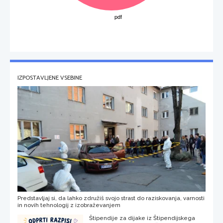
IZPOSTAVLJENE VSEBINE
Predstavljaj si, da lahko združiš svojo strast do raziskovanja, varnosti
in novih tehnologij z izobraževanjem
Štipendije za dijake iz Štipendijskega