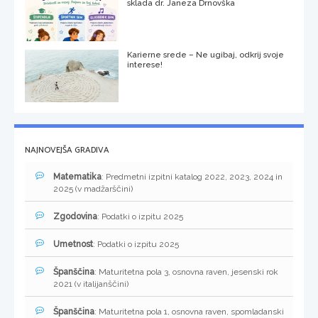
sklada dr. Janeza Drnovška
Karierne srede – Ne ugibaj, odkrij svoje
interese!
NAJNOVEJŠA GRADIVA
Matematika
: Predmetni izpitni katalog 2022, 2023, 2024 in
2025 (v madžarščini)
Zgodovina
: Podatki o izpitu 2025
Umetnost
: Podatki o izpitu 2025
Španščina
: Maturitetna pola 3, osnovna raven, jesenski rok
2021 (v italijanščini)
Španščina
: Maturitetna pola 1, osnovna raven, spomladanski