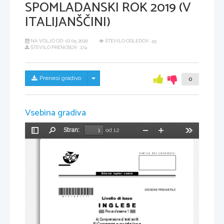
SPOMLADANSKI ROK 2019 (V
ITALIJANŠČINI)
NA VOLJO OD:
07.05.2020
ŠTEVILO OGLEDOV: 45
ŠTEVILO PRENOSOV: 174
Skrij/prikaži meni
Prenesi gradivo
0
Vsebina gradiva
Stran:
od 12
Preklopi
Najdi
Pomanjšaj
Povečaj
Orodja
stransko
vrstico
Codice del candidato:
Državni  izpitni  center
*M19124111I*
SESSIONE PRIMAVERILE
Livello di base
Prova d'esame 1
A) Comprensione di testi scritti
B) Conoscenza e uso della lingua