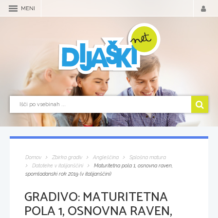
MENI
Domov
Zbirka gradiv
Angleščina
Splošna matura
Datoteke v italijanščini
Maturitetna pola 1, osnovna raven,
spomladanski rok 2019 (v italijanščini)
GRADIVO:
MATURITETNA
POLA 1, OSNOVNA RAVEN,