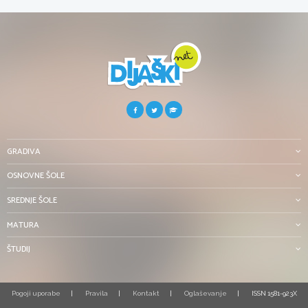
GRADIVA
OSNOVNE ŠOLE
SREDNJE ŠOLE
MATURA
ŠTUDIJ
Pogoji uporabe
Pravila
Kontakt
Oglaševanje
ISSN 1581-923X