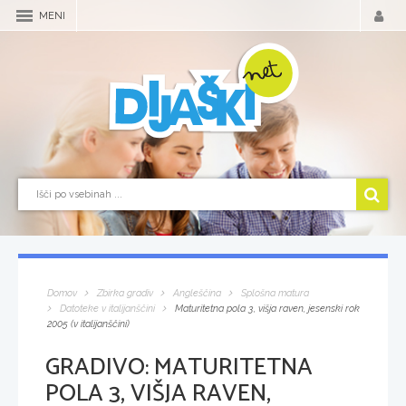
MENI
Domov
Zbirka gradiv
Angleščina
Splošna matura
Datoteke v italijanščini
Maturitetna pola 3, višja raven, jesenski rok
2005 (v italijanščini)
GRADIVO:
MATURITETNA
POLA 3, VIŠJA RAVEN,