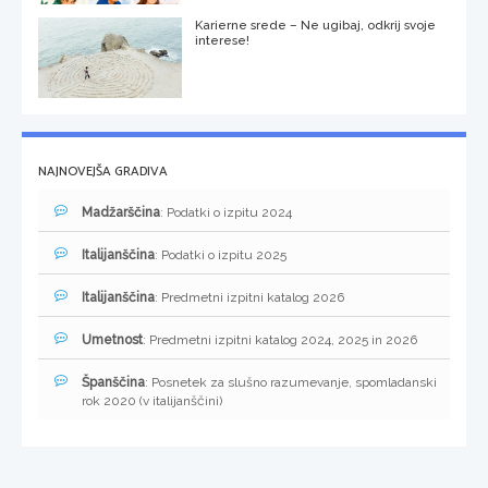
Karierne srede – Ne ugibaj, odkrij svoje
interese!
NAJNOVEJŠA GRADIVA
Madžarščina
: Podatki o izpitu 2024
Italijanščina
: Podatki o izpitu 2025
Italijanščina
: Predmetni izpitni katalog 2026
Umetnost
: Predmetni izpitni katalog 2024, 2025 in 2026
Španščina
: Posnetek za slušno razumevanje, spomladanski
rok 2020 (v italijanščini)