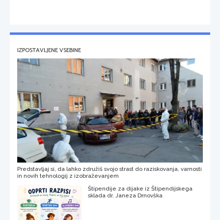
IZPOSTAVLJENE VSEBINE
Predstavljaj si, da lahko združiš svojo strast do raziskovanja, varnosti
in novih tehnologij z izobraževanjem
Štipendije za dijake iz Štipendijskega
sklada dr. Janeza Drnovška