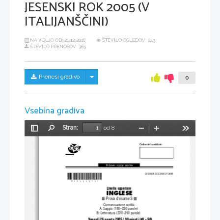
JESENSKI ROK 2005 (V
ITALIJANŠČINI)
NA VOLJO OD:
21.12.2018
ŠTEVILO OGLEDOV: 243
ŠTEVILO PRENOSOV: 385
Skrij/prikaži meni
Prenesi gradivo
0
Vsebina gradiva
Stran:
od 8
Preklopi
Najdi
Pomanjšaj
Povečaj
Orodja
stransko
Codice del candidato:
vrstico
*M05224213I*
SECONDA SESSIONE D'ESAME
Livello superiore
INGLESE
Prova d'esame 3
Comunicazione scritta
A: Saggio (180–220 parole)
B: Letteratura (220–250 parole)
 Venerdì 26 agosto 2005 / 90 minuti (40 + 50)