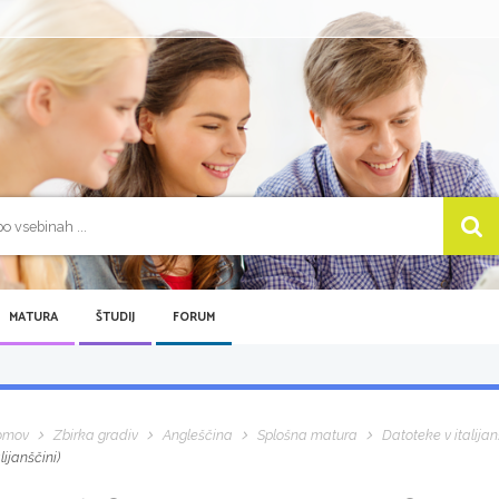
MATURA
ŠTUDIJ
FORUM
omov
Zbirka gradiv
Angleščina
Splošna matura
Datoteke v italijan
alijanščini)