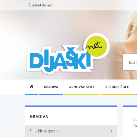
Študentski.net
GRADIVA
OSNOVNE ŠOLE
SREDNJE ŠOLE
GRADIVA
D
it
Zbirka gradiv