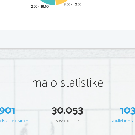
2 
Scientia  Est  Potentia  Scientia  Est  Po
tentia  Scientia  Est  Potenti
Scientia  Est  Potentia  Scientia  Est  Po
tentia  Scientia  Est  Potenti
Scientia  Est  Potentia  Scientia  Est  Po
tentia  Scientia  Est  Potenti
Scientia  Est  Potentia  Scientia  Est  Po
tentia  Scientia  Est  Potenti
Scientia  Est  Potentia  Scientia  Est  Po
tentia  Scientia  Est  Potenti
Scientia  Est  Potentia  Scientia  Est  Po
tentia  Scientia  Est  Potenti
Scientia  Est  Potentia  Scientia  Est  Po
tentia  Scientia  Est  Potenti
Scientia  Est  Potentia  Scientia  Est  Po
tentia  Scientia  Est  Potenti
Scientia  Est  Potentia  Scientia  Est  Po
tentia  Scientia  Est  Potenti
Scientia  Est  Potentia  Scientia  Est  Po
tentia  Scientia  Est  Potenti
Scientia  Est  Potentia  Scientia  Est  Po
tentia  Scientia  Est  Potenti
Scientia  Est  Potentia  Scientia  Est  Po
tentia  Scientia  Est  Potenti
malo statistike
Scientia  Est  Potentia  Scientia  Est  Po
tentia  Scientia  Est  Potenti
Scientia  Est  Potentia  Scientia  Est  Po
tentia  Scientia  Est  Potenti
Scientia  Est  Potentia  Scientia  Est  Po
tentia  Scientia  Est  Potenti
Scientia  Est  Potentia  Scientia  Est  Po
tentia  Scientia  Est  Potenti
Scientia  Est  Potentia  Scientia  Est  Po
tentia  Scientia  Est  Potenti
Scientia  Est  Potentia  Scientia  Est  Po
tentia  Scientia  Est  Potenti
Scientia  Est  Potentia  Scientia  Est  Po
tentia  Scientia  Est  Potenti
Scientia  Est  Potentia  Scientia  Est  Po
tentia  Scientia  Est  Potenti
901
30.053
10
Scientia  Est  Potentia  Scientia  Est  Po
tentia  Scientia  Est  Potenti
Scientia  Est  Potentia  Scientia  Est  Po
tentia  Scientia  Est  Potenti
Scientia  Est  Potentia  Scientia  Est  Po
tentia  Scientia  Est  Potenti
Scientia  Est  Potentia  Scientia  Est  Po
tentia  Scientia  Est  Potenti
Scientia  Est  Potentia  Scientia  Est  Po
tentia  Scientia  Est  Potenti
šolskih programov
število datotek
fakultet in viso
Scientia  Est  Potentia  Scientia  Est  Po
tentia  Scientia  Est  Potenti
Scientia  Est  Potentia  Scientia  Est  Po
tentia  Scientia  Est  Potenti
Scientia  Est  Potentia  Scientia  Est  Po
tentia  Scientia  Est  Potenti
Scientia  Est  Potentia  Scientia  Est  Po
tentia  Scientia  Est  Potenti
Scientia  Est  Potentia  Scientia  Est  Po
tentia  Scientia  Est  Potenti