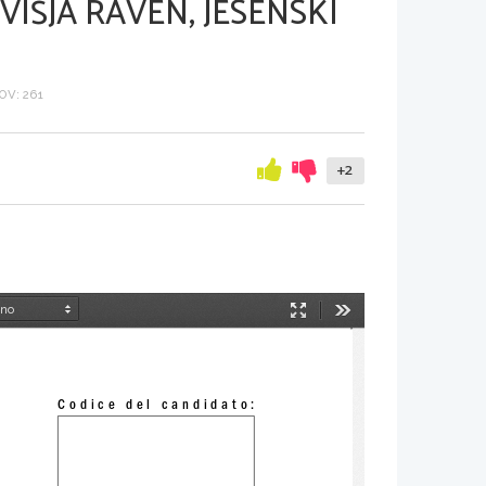
VIŠJA RAVEN, JESENSKI
V: 261
+2
Način
Orodja
predstavitve
Codice del candidato: