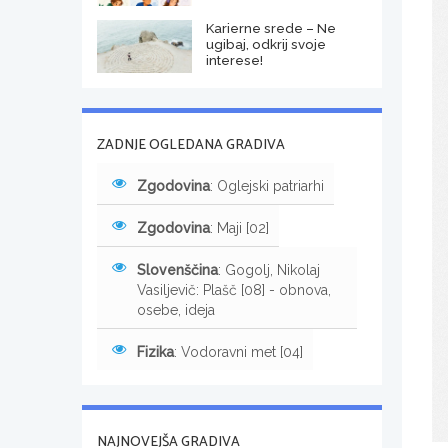
Karierne srede – Ne
ugibaj, odkrij svoje
interese!
ZADNJE OGLEDANA GRADIVA
Zgodovina
: Oglejski patriarhi
Zgodovina
: Maji [02]
Slovenščina
: Gogolj, Nikolaj
Vasiljevič: Plašč [08] - obnova,
osebe, ideja
Fizika
: Vodoravni met [04]
NAJNOVEJŠA GRADIVA