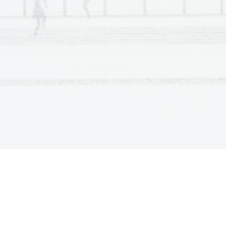
Scientia  Est  Potentia  Scientia  Est  Po
tentia  Scientia  Est  Potenti
Scientia  Est  Potentia  Scientia  Est  Po
tentia  Scientia  Est  Potenti
Scientia  Est  Potentia  Scientia  Est  Po
tentia  Scientia  Est  Potenti
Scientia  Est  Potentia  Scientia  Est  Po
tentia  Scientia  Est  Potenti
Scientia  Est  Potentia  Scientia  Est  Po
tentia  Scientia  Est  Potenti
Scientia  Est  Potentia  Scientia  Est  Po
tentia  Scientia  Est  Potenti
Scientia  Est  Potentia  Scientia  Est  Po
tentia  Scientia  Est  Potenti
Scientia  Est  Potentia  Scientia  Est  Po
tentia  Scientia  Est  Potenti
Scientia  Est  Potentia  Scientia  Est  Po
tentia  Scientia  Est  Potenti
Scientia  Est  Potentia  Scientia  Est  Po
tentia  Scientia  Est  Potenti
Scientia  Est  Potentia  Scientia  Est  Po
tentia  Scientia  Est  Potenti
Scientia  Est  Potentia  Scientia  Est  Po
tentia  Scientia  Est  Potenti
Scientia  Est  Potentia  Scientia  Est  Po
tentia  Scientia  Est  Potenti
Scientia  Est  Potentia  Scientia  Est  Po
tentia  Scientia  Est  Potenti
Scientia  Est  Potentia  Scientia  Est  Po
tentia  Scientia  Est  Potenti
Scientia  Est  Potentia  Scientia  Est  Po
tentia  Scientia  Est  Potenti
Scientia  Est  Potentia  Scientia  Est  Po
tentia  Scientia  Est  Potenti
Scientia  Est  Potentia  Scientia  Est  Po
tentia  Scientia  Est  Potenti
Scientia  Est  Potentia  Scientia  Est  Po
tentia  Scientia  Est  Potenti
Scientia  Est  Potentia  Scientia  Est  Po
tentia  Scientia  Est  Potenti
Scientia  Est  Potentia  Scientia  Est  Po
tentia  Scientia  Est  Potenti
Scientia  Est  Potentia  Scientia  Est  Po
tentia  Scientia  Est  Potenti
Scientia  Est  Potentia  Scientia  Est  Po
tentia  Scientia  Est  Potenti
Scientia  Est  Potentia  Scientia  Est  Po
tentia  Scientia  Est  Potenti
Scientia  Est  Potentia  Scientia  Est  Po
tentia  Scientia  Est  Potenti
Scientia  Est  Potentia  Scientia  Est  Po
tentia  Scientia  Est  Potenti
Scientia  Est  Potentia  Scientia  Est  Po
tentia  Scientia  Est  Potenti
Scientia  Est  Potentia  Scientia  Est  Po
tentia  Scientia  Est  Potenti
Scientia  Est  Potentia  Scientia  Est  Po
tentia  Scientia  Est  Potenti
Scientia  Est  Potentia  Scientia  Est  Po
tentia  Scientia  Est  Potenti
Scientia  Est  Potentia  Scientia  Est  Po
tentia  Scientia  Est  Potenti
Scientia  Est  Potentia  Scientia  Est  Po
tentia  Scientia  Est  Potenti
Scientia  Est  Potentia  Scientia  Est  Po
tentia  Scientia  Est  Potenti
Scientia  Est  Potentia  Scientia  Est  Po
tentia  Scientia  Est  Potenti
Scientia  Est  Potentia  Scientia  Est  Po
tentia  Scientia  Est  Potenti
Scientia  Est  Potentia  Scientia  Est  Po
tentia  Scientia  Est  Potenti
Scientia  Est  Potentia  Scientia  Est  Po
tentia  Scientia  Est  Potenti
Scientia  Est  Potentia  Scientia  Est  Po
tentia  Scientia  Est  Potenti
Scientia  Est  Potentia  Scientia  Est  Po
tentia  Scientia  Est  Potenti