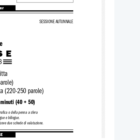
ter
SESSIONE AUTUNNALE
e
SE
3
itta
arole)
tta (220-250 parole)
minuti (40 + 50)
grafica o della penna a sfera
gue e bilingue.
iceve due schede di valutazione.
LE