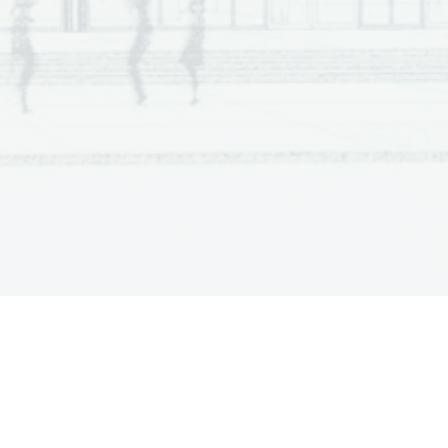
a  Scientia
  Est  Potentia  Scientia  Est  Potentia
a  Scientia
  Est  Potentia  Scientia  Est  Potentia
a  Scientia
  Est  Potentia  Scientia  Est  Potentia
a  Scientia
  Est  Potentia  Scientia  Est  Potentia
a  Scientia
  Est  Potentia  Scientia  Est  Potentia
a  Scientia
  Est  Potentia  Scientia  Est  Potentia
a  Scientia
  Est  Potentia  Scientia  Est  Potentia
a  Scientia
  Est  Potentia  Scientia  Est  Potentia
a  Scientia
  Est  Potentia  Scientia  Est  Potentia
a  Scientia
  Est  Potentia  Scientia  Est  Potentia
a  Scientia
  Est  Potentia  Scientia  Est  Potentia
a  Scientia
  Est  Potentia  Scientia  Est  Potentia
a  Scientia
  Est  Potentia  Scientia  Est  Potentia
a  Scientia
  Est  Potentia  Scientia  Est  Potentia
a  Scientia
  Est  Potentia  Scientia  Est  Potentia
a  Scientia
  Est  Potentia  Scientia  Est  Potentia
a  Scientia
  Est  Potentia  Scientia  Est  Potentia
a  Scientia
  Est  Potentia  Scientia  Est  Potentia
a  Scientia
  Est  Potentia  Scientia  Est  Potentia
a  Scientia
  Est  Potentia  Scientia  Est  Potentia
a  Scientia
  Est  Potentia  Scientia  Est  Potentia
a  Scientia
  Est  Potentia  Scientia  Est  Potentia
a  Scientia
  Est  Potentia  Scientia  Est  Potentia
a  Scientia
  Est  Potentia  Scientia  Est  Potentia
a  Scientia
  Est  Potentia  Scientia  Est  Potentia
a  Scientia
  Est  Potentia  Scientia  Est  Potentia
a  Scientia
  Est  Potentia  Scientia  Est  Potentia
a  Scientia
  Est  Potentia  Scientia  Est  Potentia
a  Scientia
  Est  Potentia  Scientia  Est  Potentia
a  Scientia
  Est  Potentia  Scientia  Est  Potentia
a  Scientia
  Est  Potentia  Scientia  Est  Potentia
a  Scientia
  Est  Potentia  Scientia  Est  Potentia
a  Scientia
  Est  Potentia  Scientia  Est  Potentia
a  Scientia
  Est  Potentia  Scientia  Est  Potentia
a  Scientia
  Est  Potentia  Scientia  Est  Potentia
a  Scientia
  Est  Potentia  Scientia  Est  Potentia
a  Scientia
  Est  Potentia  Scientia  Est  Potentia
a  Scientia
  Est  Potentia  Scientia  Est  Potentia
a  Scientia
  Est  Potentia  Scientia  Est  Potentia