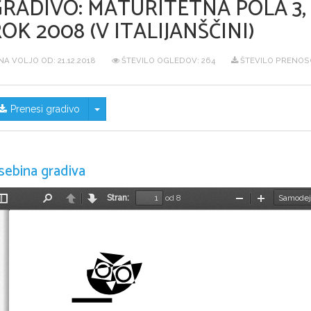
GRADIVO:
MATURITETNA POLA 3, 
OK 2008 (V ITALIJANŠČINI)
NA VOLJO OD:
21.12.2018
ŠTEVILO OGLEDOV: 264
ŠTEVILO PRENOSO
Skrij/prikaži meni
Prenesi gradivo
sebina gradiva
Stran:
od 8
Preklopi
Najdi
Nazaj
Naprej
Pomanjšaj
Povečaj
stransko
vrstico