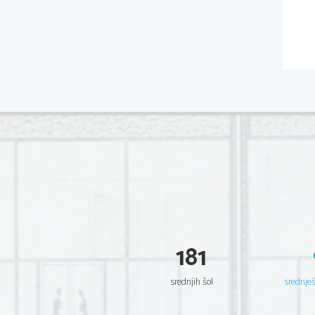
181
srednjih šol
srednje