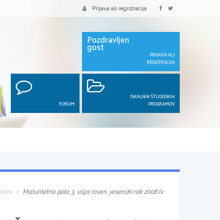
Prijava ali registracija
Pozdravljen
gost
PRIJAVA ALI
REGISTRACIJA
ISKALNIK ŠTUDIJSKIH
FORUM
PROGRAMOV
ščini
Maturitetna pola 3, višja raven, jesenski rok 2008 (v