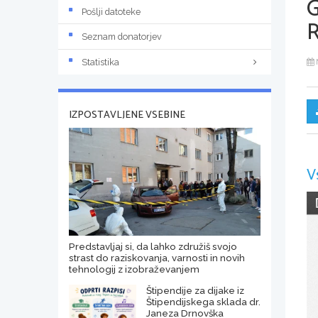
Pošlji datoteke
R
Seznam donatorjev
Statistika
IZPOSTAVLJENE VSEBINE
V
Predstavljaj si, da lahko združiš svojo
strast do raziskovanja, varnosti in novih
tehnologij z izobraževanjem
Štipendije za dijake iz
Štipendijskega sklada dr.
Janeza Drnovška