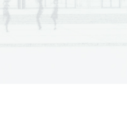
a  Scientia  Est  Potent
ia  Scientia  Est  Potentia
a  Scientia  Est  Potent
ia  Scientia  Est  Potentia
a  Scientia  Est  Potent
ia  Scientia  Est  Potentia
a  Scientia  Est  Potent
ia  Scientia  Est  Potentia
a  Scientia  Est  Potent
ia  Scientia  Est  Potentia
a  Scientia  Est  Potent
ia  Scientia  Est  Potentia
a  Scientia  Est  Potent
ia  Scientia  Est  Potentia
a  Scientia  Est  Potent
ia  Scientia  Est  Potentia
a  Scientia  Est  Potent
ia  Scientia  Est  Potentia
a  Scientia  Est  Potent
ia  Scientia  Est  Potentia
a  Scientia  Est  Potent
ia  Scientia  Est  Potentia
a  Scientia  Est  Potent
ia  Scientia  Est  Potentia
a  Scientia  Est  Potent
ia  Scientia  Est  Potentia
a  Scientia  Est  Potent
ia  Scientia  Est  Potentia
a  Scientia  Est  Potent
ia  Scientia  Est  Potentia
a  Scientia  Est  Potent
ia  Scientia  Est  Potentia
a  Scientia  Est  Potent
ia  Scientia  Est  Potentia
a  Scientia  Est  Potent
ia  Scientia  Est  Potentia
a  Scientia  Est  Potent
ia  Scientia  Est  Potentia
a  Scientia  Est  Potent
ia  Scientia  Est  Potentia
a  Scientia  Est  Potent
ia  Scientia  Est  Potentia
a  Scientia  Est  Potent
ia  Scientia  Est  Potentia
a  Scientia  Est  Potent
ia  Scientia  Est  Potentia
a  Scientia  Est  Potent
ia  Scientia  Est  Potentia
a  Scientia  Est  Potent
ia  Scientia  Est  Potentia
a  Scientia  Est  Potent
ia  Scientia  Est  Potentia
a  Scientia  Est  Potent
ia  Scientia  Est  Potentia
a  Scientia  Est  Potent
ia  Scientia  Est  Potentia
a  Scientia  Est  Potent
ia  Scientia  Est  Potentia
a  Scientia  Est  Potent
ia  Scientia  Est  Potentia
a  Scientia  Est  Potent
ia  Scientia  Est  Potentia
a  Scientia  Est  Potent
ia  Scientia  Est  Potentia
a  Scientia  Est  Potent
ia  Scientia  Est  Potentia
a  Scientia  Est  Potent
ia  Scientia  Est  Potentia
a  Scientia  Est  Potent
ia  Scientia  Est  Potentia
a  Scientia  Est  Potent
ia  Scientia  Est  Potentia
a  Scientia  Est  Potent
ia  Scientia  Est  Potentia
a  Scientia  Est  Potent
ia  Scientia  Est  Potentia
a  Scientia  Est  Potent
ia  Scientia  Est  Potentia