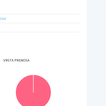
čini)
dell'insegnante preposto. 
ta pagi
na in alto a destra e sulle due schede di 
ta. 
sposizione per l'esecuzione dell'intera prova è di 
A e 60 minuti a quella della parte B.
ra 150 e 180 parole; nella parte B dovrete invece 
 e 300 parole. Potete conseguire fino a un 
VRSTA PRENOSA
45 punti. 
ica o la penna a 
sfera. Scrivete in modo leggibile e
a o frase scorretta e scrivete accanto ad essa 
ati 0 punti. Utilizzate il foglio della minuta pe
r le 
lutazione.
voro.