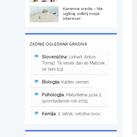
Karierne srede – Ne
ugibaj, odkrij svoje
interese!
ZADNJE OGLEDANA GRADIVA
Slovenščina
: Linhart, Anton
Tomaž: Ta veseli dan ali Matiček
se ženi [13]
Biologija
: Kalitev semen
Psihologija
: Maturitetna pola 2,
spomladanski rok 2015
Kemija
: 2. letnik, celotna snov