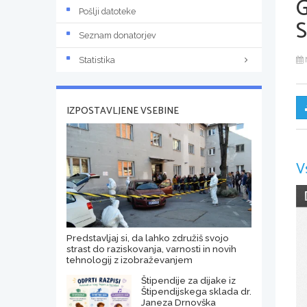
Pošlji datoteke
S
Seznam donatorjev
Statistika
IZPOSTAVLJENE VSEBINE
V
Predstavljaj si, da lahko združiš svojo
strast do raziskovanja, varnosti in novih
tehnologij z izobraževanjem
Štipendije za dijake iz
Štipendijskega sklada dr.
Janeza Drnovška