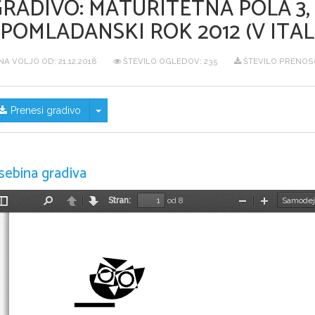
GRADIVO:
MATURITETNA POLA 3, 
POMLADANSKI ROK 2012 (V ITALI
NA VOLJO OD:
21.12.2018
ŠTEVILO OGLEDOV: 235
ŠTEVILO PRENOSO
Skrij/prikaži meni
Prenesi gradivo
sebina gradiva
Stran:
od 8
Preklopi
Najdi
Nazaj
Naprej
Pomanjšaj
Povečaj
stransko
vrstico