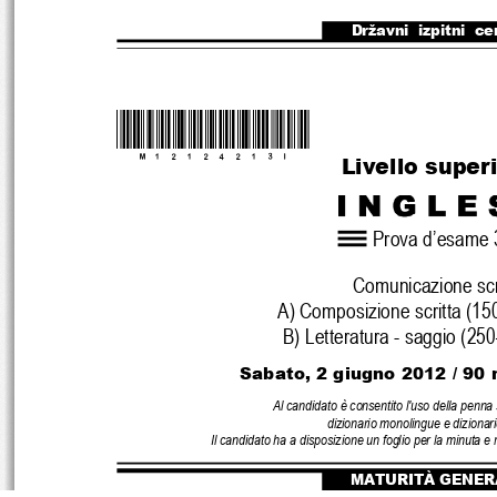
Državni  izpitni  ce
*M12124213I*
Livello super
Prova d’esame 
Comunicazione scr
A) Composizione scritta (15
B) Letteratura - saggio (25
Sabato, 2 giugno 2012 
/ 90 
Al candidato è consentito l'uso della penna s
dizionario monolingue e 
dizionari
Il candidato ha a disposizione un foglio per 
la minuta e 
MATURITÀ GENER