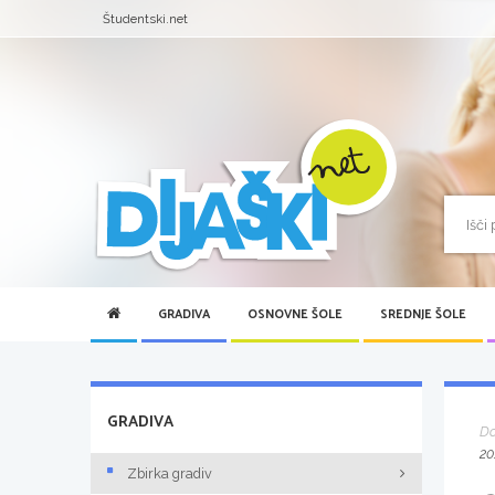
Študentski.net
GRADIVA
OSNOVNE ŠOLE
SREDNJE ŠOLE
GRADIVA
D
20
Zbirka gradiv