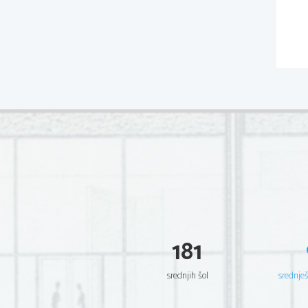
181
srednjih šol
srednje