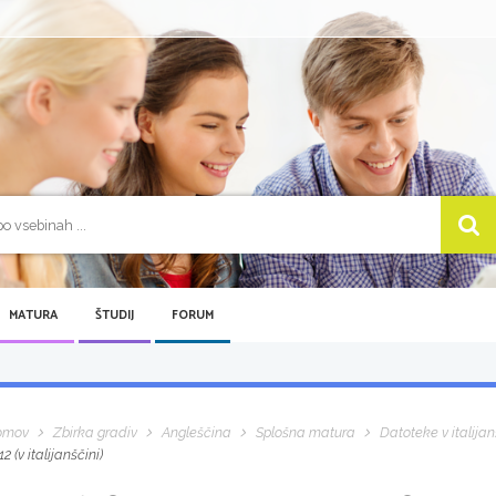
MATURA
ŠTUDIJ
FORUM
omov
Zbirka gradiv
Angleščina
Splošna matura
Datoteke v italijan
12 (v italijanščini)