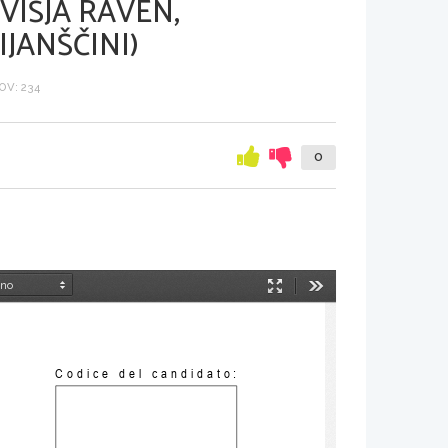
VIŠJA RAVEN,
JANŠČINI)
V: 234
0
Način
Orodja
predstavitve
Codice del candidato: