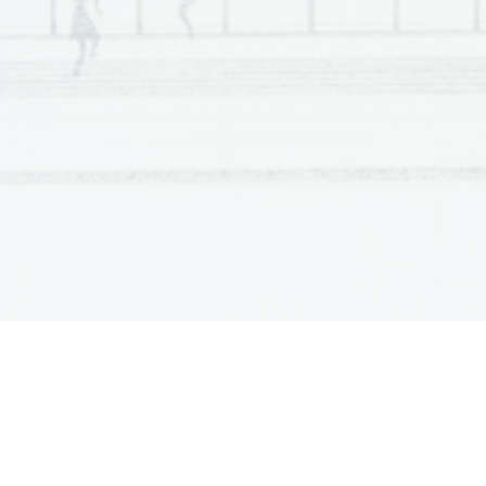
Scientia  Est  Potentia  Scientia  Est  Po
tentia  Scientia  Est  Pote
nti
Scientia  Est  Potentia  Scientia  Est  Po
tentia  Scientia  Est  Pote
nti
Scientia  Est  Potentia  Scientia  Est  Po
tentia  Scientia  Est  Pote
nti
Scientia  Est  Potentia  Scientia  Est  Po
tentia  Scientia  Est  Pote
nti
Scientia  Est  Potentia  Scientia  Est  Po
tentia  Scientia  Est  Pote
nti
Scientia  Est  Potentia  Scientia  Est  Po
tentia  Scientia  Est  Pote
nti
Scientia  Est  Potentia  Scientia  Est  Po
tentia  Scientia  Est  Pote
nti
Scientia  Est  Potentia  Scientia  Est  Po
tentia  Scientia  Est  Pote
nti
Scientia  Est  Potentia  Scientia  Est  Po
tentia  Scientia  Est  Pote
nti
Scientia  Est  Potentia  Scientia  Est  Po
tentia  Scientia  Est  Pote
nti
Scientia  Est  Potentia  Scientia  Est  Po
tentia  Scientia  Est  Pote
nti
Scientia  Est  Potentia  Scientia  Est  Po
tentia  Scientia  Est  Pote
nti
Scientia  Est  Potentia  Scientia  Est  Po
tentia  Scientia  Est  Pote
nti
Scientia  Est  Potentia  Scientia  Est  Po
tentia  Scientia  Est  Pote
nti
Scientia  Est  Potentia  Scientia  Est  Po
tentia  Scientia  Est  Pote
nti
Scientia  Est  Potentia  Scientia  Est  Po
tentia  Scientia  Est  Pote
nti
Scientia  Est  Potentia  Scientia  Est  Po
tentia  Scientia  Est  Pote
nti
Scientia  Est  Potentia  Scientia  Est  Po
tentia  Scientia  Est  Pote
nti
Scientia  Est  Potentia  Scientia  Est  Po
tentia  Scientia  Est  Pote
nti
Scientia  Est  Potentia  Scientia  Est  Po
tentia  Scientia  Est  Pote
nti
Scientia  Est  Potentia  Scientia  Est  Po
tentia  Scientia  Est  Pote
nti
Scientia  Est  Potentia  Scientia  Est  Po
tentia  Scientia  Est  Pote
nti
Scientia  Est  Potentia  Scientia  Est  Po
tentia  Scientia  Est  Pote
nti
Scientia  Est  Potentia  Scientia  Est  Po
tentia  Scientia  Est  Pote
nti
Scientia  Est  Potentia  Scientia  Est  Po
tentia  Scientia  Est  Pote
nti
Scientia  Est  Potentia  Scientia  Est  Po
tentia  Scientia  Est  Pote
nti
Scientia  Est  Potentia  Scientia  Est  Po
tentia  Scientia  Est  Pote
nti
Scientia  Est  Potentia  Scientia  Est  Po
tentia  Scientia  Est  Pote
nti
Scientia  Est  Potentia  Scientia  Est  Po
tentia  Scientia  Est  Pote
nti
Scientia  Est  Potentia  Scientia  Est  Po
tentia  Scientia  Est  Pote
nti
Scientia  Est  Potentia  Scientia  Est  Po
tentia  Scientia  Est  Pote
nti
Scientia  Est  Potentia  Scientia  Est  Po
tentia  Scientia  Est  Pote
nti
Scientia  Est  Potentia  Scientia  Est  Po
tentia  Scientia  Est  Pote
nti
Scientia  Est  Potentia  Scientia  Est  Po
tentia  Scientia  Est  Pote
nti
Scientia  Est  Potentia  Scientia  Est  Po
tentia  Scientia  Est  Pote
nti
Scientia  Est  Potentia  Scientia  Est  Po
tentia  Scientia  Est  Pote
nti
Scientia  Est  Potentia  Scientia  Est  Po
tentia  Scientia  Est  Pote
nti
Scientia  Est  Potentia  Scientia  Est  Po
tentia  Scientia  Est  Pote
nti
Scientia  Est  Potentia  Scientia  Est  Po
tentia  Scientia  Est  Pote
nti