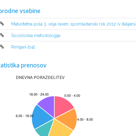
orodne vsebine
Maturitetna pola 3, višja raven, spomladanski rok 2012 (v italijanš
INDICAZIONI PER IL CANDIDATO 
Sociološka metodologija
Leggete con attenzione le seguenti indicazioni.
Non aprite la prova d'esame e non iniziate a svo
lgerla prima del via 
Rimljani [04]
Incollate o scrivete il vostro numero di
 codice negli spazi appositi su ques
valutazione. Scrivete il vostro numero di
 codice anche sul foglio della minu
La prova d'esame si compone di due parti, denominate A e B. Il te
mpo a di
tatistika prenosov
90 minuti: vi consigliamo di dedicare 30 minuti alla ri
soluzione della parte 
Nella parte A dovrete stendere una composizione di lunghezza co
mpresa t
stendere un saggio di argomento letterario e lunghezza comp
resa tra 250
DNEVNA PORAZDELITEV
massimo di 20 punti nella parte A e 25 punti nella parte B, per un totale di 
Scrivete i vostri testi 
all'interno della prova
utilizzando la penna stilograf
ortograficamente corretto: in caso di errore, tracciate un s
egno sulla parol
quella corretta. Alle composizioni scritte in modo illeggibile
 verranno assegn
tracce delle parti A e B, e ricordate 
che esse non verranno sottoposte a va
Abbiate fiducia in voi stessi e nelle vostre capacità. Vi auguriamo buon la
La prova si compone di 8 pagine, di cui 2 vuote.
© RIC 2012