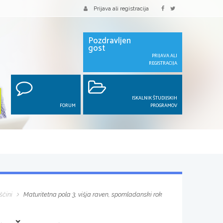
Prijava ali registracija
Pozdravljen
gost
PRIJAVA ALI
REGISTRACIJA
ISKALNIK ŠTUDIJSKIH
FORUM
PROGRAMOV
ščini
Maturitetna pola 3, višja raven, spomladanski rok