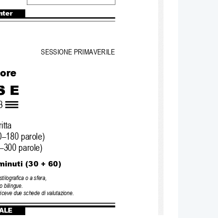
nter
SESSIONE PRIMAVERILE
iore
3
itta
0–180 parole)
0–300 parole)
minuti (30 + 60)
tilografica o a sfera, 
o bilingue.  
riceve due schede di valutazione.
ALE