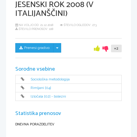
JESENSKI ROK 2008 (V
ITALIJANŠČINI)
NA VOLJO OD:
21.12.2018
ŠTEVILO OGLEDOV: 273
ŠTEVILO PRENOSOV: 108
Skrij/prikaži meni
Prenesi gradivo
+2
Sorodne vsebine
Sociološka metodologija
Rimljani [04]
Izločala [02] - bolezni
Statistika prenosov
DNEVNA PORAZDELITEV