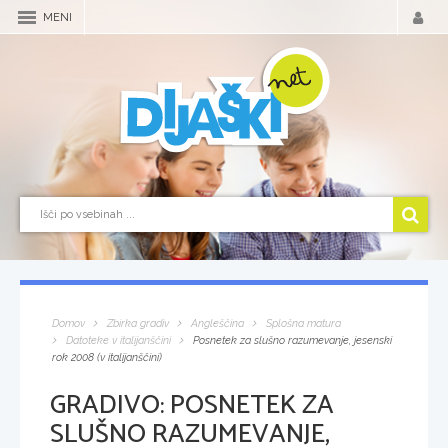
MENI
Domov
Zbirka gradiv
Angleščina
Splošna matura
Datoteke v italijanščini
Posnetek za slušno razumevanje, jesenski
rok 2008 (v italijanščini)
GRADIVO:
POSNETEK ZA
SLUŠNO RAZUMEVANJE,