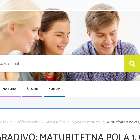
MATURA
ŠTUDIJ
FORUM
omov
Zbirka gradiv
Angleščina
Splošna matura
Maturitetna pola 1
GRADIVO:
MATURITETNA POLA 1,