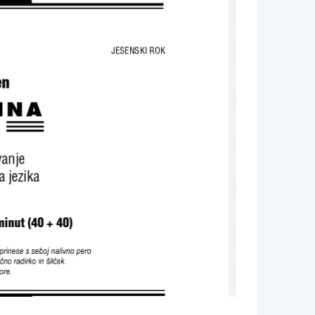
JESENSKI ROK
n 
INA 
anje 
 jezika 
minut (40 + 40) 
rinese s sebo j  nalivno pero 
ično radirko in  šilček. 
ore.