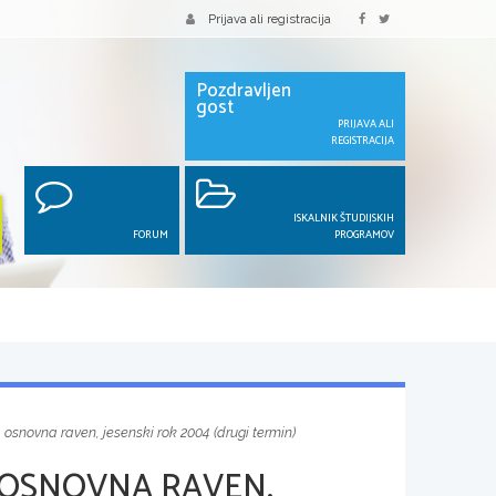
Prijava ali registracija
Pozdravljen
gost
PRIJAVA ALI
REGISTRACIJA
ISKALNIK ŠTUDIJSKIH
FORUM
PROGRAMOV
, osnovna raven, jesenski rok 2004 (drugi termin)
 OSNOVNA RAVEN,