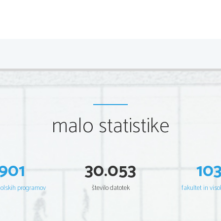
2 
(Čas  rešev anja:  40  minut) 
A: BRALNO RAZUMEV ANJE
RE A DING T A SK  1: S HOR T  AN SWER S 
A n swer
in note fo rm
 in th e spac es p rovided on the answ
Exampl e:  
0.
What is Group  7A  trying  to do ?
 Define t
malo statistike
What time is it? Well, no o
901
30.053
10
1.  
What is surprising  abo ut t el lin g t ime? 
šolskih programov
število datotek
fakultet in viso
2.  
Who is in charg e of time standar ds? 
3.  
What influences t he spe ed  of the E arth? 