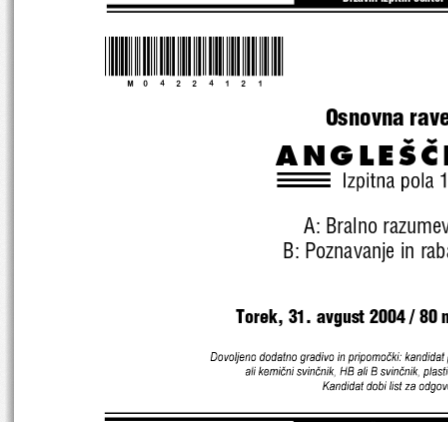
*M04224121* 
Osnovna rave
ANGLE[^
A: Bralno razumev
B: Poznavanje in raba
Torek, 31. avgust 2004 
/ 80 
Dovoljeno dodatno gradivo in prip omočki: kandidat p
ali kemični sv inčnik, H B ali  B sv in čnik, plast
Kandidat dobi li st za odgov
SPLOŠNA MATURA