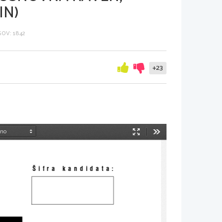
IN)
OV: 1842
+23
Način
Orodja
predstavitve
[ifra  kandidata: