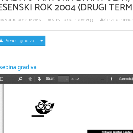
ESENSKI ROK 2004 (DRUGI TERM
NA VOLJO OD:
21.12.2018
ŠTEVILO OGLEDOV: 2133
ŠTEVILO PRENOS
Skrij/prikaži meni
Prenesi gradivo
sebina gradiva
Stran:
od 12
Preklopi
Najdi
Nazaj
Naprej
Pomanjšaj
Povečaj
stransko
vrstico
Dr`avni izpitni center