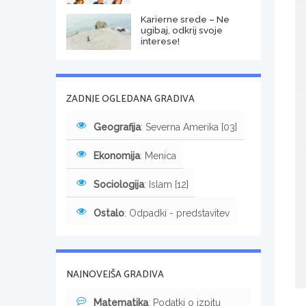
Karierne srede – Ne
ugibaj, odkrij svoje
interese!
ZADNJE OGLEDANA GRADIVA
Geografija
: Severna Amerika [03]
Ekonomija
: Menica
Sociologija
: Islam [12]
Ostalo
: Odpadki - predstavitev
NAJNOVEJŠA GRADIVA
Matematika
: Podatki o izpitu