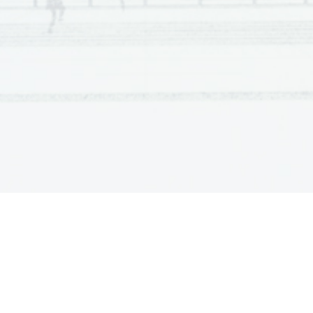
4.  
What is used to  ba lance  th e celest ia l time scale  w ith  a t
5.  
Ho w man y  time measuring  s yst ems do we  ha ve? 
6.  
What is used i n a ir na v igat i on to  a voi d confusio n b et w 
7.   
Who  wou ld  be  affected  b y   Kle pc z y nski's  soluti on?  