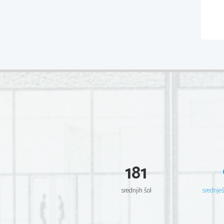
181
srednjih šol
srednje