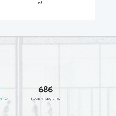
M042-241-2-1 
 
er sheet. 
im e  
ne knows for sure. 
3
686
kih šol
študijskih programov