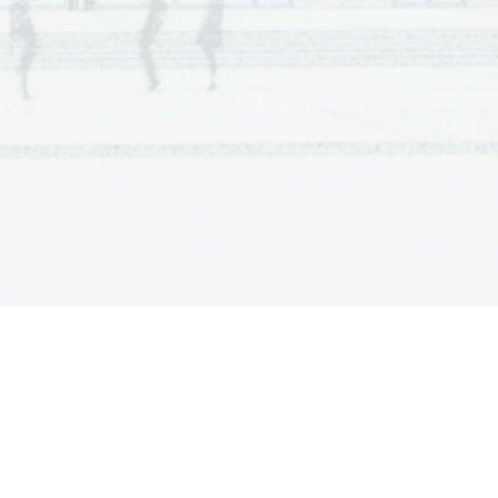
omic time? 
een  different timescales? 