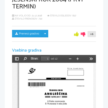
TERMIN)
NA VOLJO OD:
21.12.2018
ŠTEVILO OGLEDOV: 827
ŠTEVILO PRENOSOV: 720
Skrij/prikaži meni
Prenesi gradivo
+6
Vsebina gradiva
Stran:
od 12
Preklopi
Najdi
Pomanjšaj
Povečaj
Orodja
stransko
vrstico
[ifra  kandidata:
Dr`avni izpitni center
*M04224111* 
JESENSKI ROK
Osnovna raven 
ANGLE[^INA 
Izpitna pola 1
A: Bralno razumevanje 
B: Poznavanje in raba jezika 