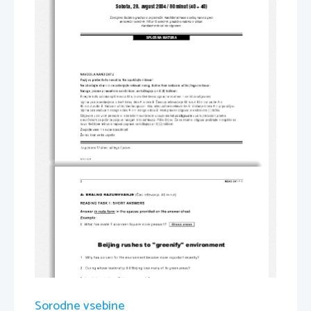
Sobota, 28. avgust 2004 / 80 minut (40 + 40) 
Dovoljeno dodatno gradivo in prip omočki: kandidat prinese s sebo j  nalivno pero 
ali kemični sv inčnik, H B ali  B sv in čnik, plastično radirko in  šilček. 
Kandidat dobi li st za odgovore.
SPLOŠNA MATURA
NAVO DILA KA NDID ATU 
Pazljivo preberite ta navodila. Ne izpuščajte ničesar! 
Ne obračajte strani in ne začenjajte reševati nalog, dokler Vam nadzorni učitelj tega ne dovoli. 
Naloge, pisane z navadnim svinčnikom, se točkujejo z nič (0) točkami. 
Prilepite kodo oziroma vp išite svo jo šifro (v okvirček desno zgoraj n a tej strani in na list za odgov ore). 
Izpitna pola je sestav ljena iz dveh  delov, dela A in de la B. Ča sa za  reševanje je 80 minut: 40 minut z a del A in  
40 minut za del B. Nad zorni učitel j Vas bo opozoril, kda j lahko začn ete reševati del B.  Vračanje k del u A ni priporočljivo. 
Izpitna pola vsebuje tri naloge  v d elu A in tri naloge v de lu B.  Vsak  pravilen odgovor je vreden eno (1) točko. 
Odgovore z nalivnim peresom ali  s kemičnim svin čnikom vpisu jte 
 v za to predvideni prostor,  
na list za odgovore
s svinčnikom pa počrnite po lja pri  nalogah, ki to zahtevajo.  Pišite  či tljivo. Če se zmot ite, odgovor prečrtajte in napišite na 
novo. Nečitlji ve rešitve in neja sni  popravki se točkujejo z n ič (0) toč kami. 
Zaupajte vase in v svoje spo sobn osti. 
Želimo Vam veliko u speha. 
Ta pola ima 12 strani, od tega 2 prazni. 
© RI C  20 0 4 
2 
M042-241-1-1 
(Čas  rešev anja:  40  minut)  
A: BRALNO RAZUMEV ANJE
RE A DING T A SK  1: S HOR T  AN SWER S 
A n swer
in note fo rm
 in th e spac es p rovided on the answer sheet. 
Exampl e:  
0. What has made Tianan men Square more ple asant ? 
 Gras s a rea s  
Beijing rushes to "greenify" environment 
1.  
Why h as concern for the  en viro nment become more important  recent l y ?   
2.  
Durin g  wh ose l ead ership  di d Be ijin g l ose man y  of its gr een  areas?  
3.  
In  wh ich p erio d  was  Be ijing  a gree n cit y ?  
4.  
Name two factors represen ting  the  threa t to  w ater r ese rves.  
Sorodne vsebine
5.  
Ment ion  on e of the  causes  for the enormous w aste of  w ater i n  Beiji ng. 
6.  
Why is t he  go vernment relu ctant to  increase  th e price  of wat er drastica ll y ?   