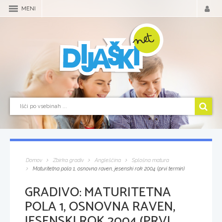
MENI
Domov
Zbirka gradiv
Angleščina
Splošna matura
Maturitetna pola 1, osnovna raven, jesenski rok 2004 (prvi termin)
GRADIVO:
MATURITETNA
POLA 1, OSNOVNA RAVEN,
JESENSKI ROK 2004 (PRVI