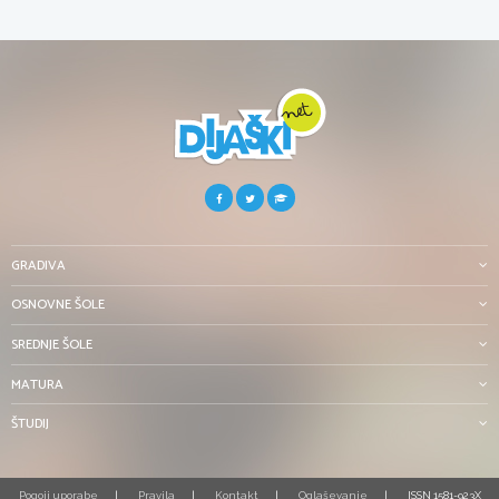
GRADIVA
OSNOVNE ŠOLE
SREDNJE ŠOLE
MATURA
ŠTUDIJ
Pogoji uporabe
Pravila
Kontakt
Oglaševanje
ISSN 1581-923X