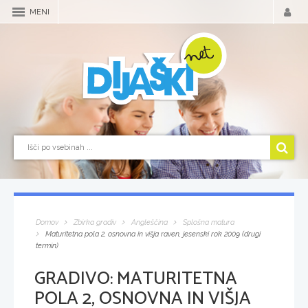
MENI
Domov
Zbirka gradiv
Angleščina
Splošna matura
Maturitetna pola 2, osnovna in višja raven, jesenski rok 2009 (drugi
termin)
GRADIVO:
MATURITETNA
POLA 2, OSNOVNA IN VIŠJA