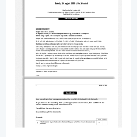
Sobota, 29. avgust 2009 / Do 20 minut
Dovoljeno gradivo in pripomočki:
Kandidat prinese nalivno pero ali kemični svinčnik, svinčnik HB ali B, radirko in šilček.
Kandidat dobi list za odgovore.
SPLOŠNA MATURA
NAVODILA KANDIDATU
Pazljivo preberite ta navodila.
Ne odpirajte izpitne pole in ne začenjajte 
reševati nalog, dokler 
vam to ni dovoljeno.
Rešitev nalog v izpitni poli ni dovolje
no zapisovati z navadnim svinčnikom.
Prilepite kodo oziroma vpišite svojo šifro (v okvirček desno zgoraj na tej strani in na list za odgovore).
Število točk, ki jih lahko dosežete, je 14, od tega 7 v delu A 
in 7 v delu B. Vsak pravilen odgovor je vreden eno (1) točko.
Naslednja navodila za reše
vanje izpitne pole boste slišali tudi na posnetku.
Izpitna pola je sestavljena iz dveh delov, dela A in dela B. Vsak del vsebuje govorjeno izhodiščno besedilo in nalogo, ki se na
nj
nanaša. Najprej boste nalogo prebrali, nato boste poslušali besedi
lo in lahko že med poslušanjem nalogo sproti reševali. Vsako
besedilo boste poslušali po dvakrat. Začetek in konec besedila bo označeval takle zvočni znak /*/.
Rešitve, ki jih pišite z nalivnim pereso
m ali s kemičnim svinčnikom, vpisujte 
v izpitno polo
 v za to predvideni prostor. Pišite čitljivo.
Če se zmotite, napisano prečrtajte in rešitev zapišite na novo. Neči
tljivi zapisi in nejasni popravki bodo ocenjeni z nič (0) t
očkami.
Po reševanju obeh delov, dela A in dela 
B, boste imeli minuto časa, da izpolnite še 
list za odgovore
 pri nalogi A. Če boste pri tej
nalogi pri posameznih postavkah izbrali več odgovorov, bodo ocenjeni z nič (0) točkami.
Zaupajte vase in v svoje zmožnosti. Želimo vam veliko uspeha.
Poslušajte pozorno. Odprite izpitno polo.
Ta pola ima 4 strani, od tega 1 prazno.
© RIC 2009
2 
M092-241-2-2 
Section A 
You are going to hear a programme about the new British National Cycle Network. 
As you listen to the recording, TICK (
) the appropriate column below, then COMPLETE the 
9
answer sheet according to the instructions on it.
You will hear the recording twice. 
Now read through the statements. 
Example: 
TRUE     FALSE
The National Cycle Network 
is the best thing by which the new millennium was 
9
0. 
marked. 
TRUE     FALSE
1.    The money spent on the cycling paths was well invested. 