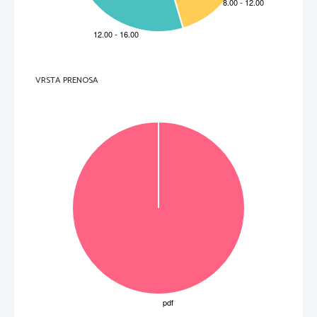
________________________________________________________________  
3.  Which animals can act as dentists? 
________________________________________________________________  
4.  What was an ill tooth extracted by? 
________________________________________________________________  
5.  How was the brush from a wooden stick made? 
________________________________________________________________  
VRSTA PRENOSA
6.  What are especially birds inclined to? 
________________________________________________________________  
7.  When did elephants drink themselves to unconsciousness? 
________________________________________________________________  