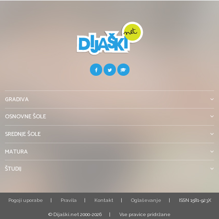
GRADIVA
OSNOVNE ŠOLE
SREDNJE ŠOLE
MATURA
ŠTUDIJ
Pogoji uporabe
Pravila
Kontakt
Oglaševanje
ISSN 1581-923X
© Dijaški.net 2000-2026
Vse pravice pridržane