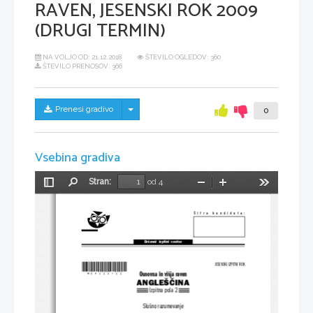
RAVEN, JESENSKI ROK 2009
(DRUGI TERMIN)
NA VOLJO OD:
21.12.2018
ŠTEVILO OGLEDOV: 360
ŠTEVILO PRENOSOV: 366
Skrij/prikaži meni
Prenesi gradivo
0
Vsebina gradiva
Stran:
od 4
Preklopi
Najdi
Pomanjšaj
Povečaj
Orodja
stransko
vrstico
Šifra  kandidata:
Državni  izpitni  center
*M09224122*
JESENSKI IZPITNI ROK
Osnovna in višja raven
ANGLEŠČINA
Izpitna pola 2
Slušno razumevanje