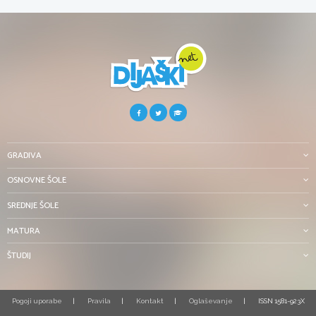
GRADIVA
OSNOVNE ŠOLE
SREDNJE ŠOLE
MATURA
ŠTUDIJ
Pogoji uporabe
Pravila
Kontakt
Oglaševanje
ISSN 1581-923X