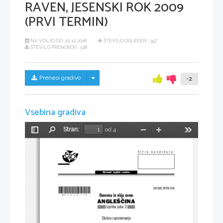
RAVEN, JESENSKI ROK 2009
(PRVI TERMIN)
NA VOLJO OD:
21.12.2018
ŠTEVILO OGLEDOV: 397
ŠTEVILO PRENOSOV: 328
Skrij/prikaži meni
Prenesi gradivo
-2
Vsebina gradiva
Stran:
od 4
Preklopi
Najdi
Pomanjšaj
Povečaj
Orodja
stransko
vrstico
Šifra  kandidata:
Državni  izpitni  center
*M09224112*
JESENSKI IZPITNI ROK
Osnovna in višja raven
ANGLEŠČINA
Izpitna pola 2
Slušno razumevanje