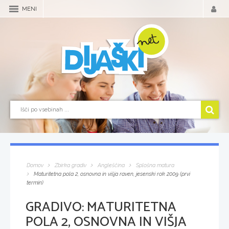
MENI
Domov
Zbirka gradiv
Angleščina
Splošna matura
Maturitetna pola 2, osnovna in višja raven, jesenski rok 2009 (prvi
termin)
GRADIVO:
MATURITETNA
POLA 2, OSNOVNA IN VIŠJA