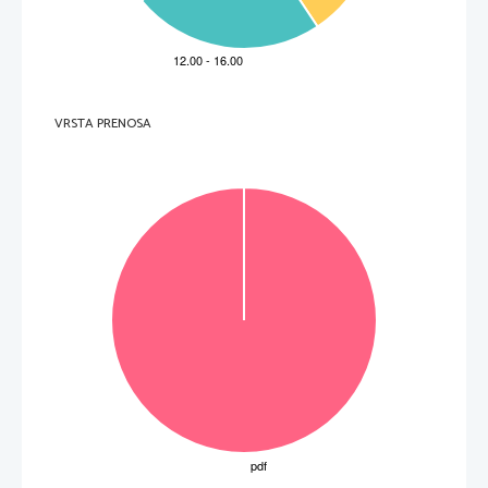
________________________________________________________________  
3.  What do the balloon tyres prevent? 
________________________________________________________________  
4.  Which pilots can land on glaciers? 
________________________________________________________________  
5.  Why does the pilot like his job? 
________________________________________________________________  
VRSTA PRENOSA
6.  Why are there so many private pilots in Alaska? 
________________________________________________________________  
7.  What do the pilots do besides providing transport? 
________________________________________________________________  