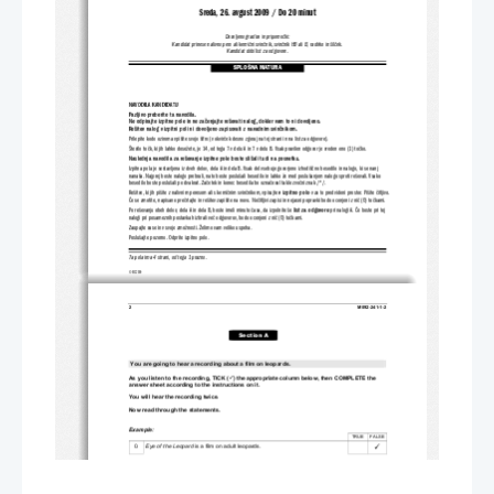
Sreda, 26. avgust 2009 / Do 20 minut
Dovoljeno gradivo in pripomočki:
Kandidat prinese nalivno pero ali kemični svinčnik, svinčnik HB ali B, radirko in šilček.
Kandidat dobi list za odgovore.
SPLOŠNA MATURA
NAVODILA KANDIDATU
Pazljivo preberite ta navodila.
Ne odpirajte izpitne pole in ne začenjajte 
reševati nalog, dokler 
vam to ni dovoljeno.
Rešitev nalog v izpitni poli ni dovolje
no zapisovati z navadnim svinčnikom.
Prilepite kodo oziroma vpišite svojo šifro (v okvirček desno zgoraj na tej strani in na list za odgovore).
Število točk, ki jih lahko dosežete, je 14, od tega 7 v delu A 
in 7 v delu B. Vsak pravilen odgovor je vreden eno (1) točko.
Naslednja navodila za reše
vanje izpitne pole boste slišali tudi na posnetku.
Izpitna pola je sestavljena iz dveh delov, dela A in dela B. Vsak del vsebuje govorjeno izhodiščno besedilo in nalogo, ki se na
nj
nanaša. Najprej boste nalogo prebrali, nato boste poslušali besedi
lo in lahko že med poslušanjem nalogo sproti reševali. Vsako
besedilo boste poslušali po dvakrat. Začetek in konec besedila bo označeval takle zvočni znak /*/.
Rešitve, ki jih pišite z nalivnim pereso
m ali s kemičnim svinčnikom, vpisujte 
v izpitno polo
 v za to predvideni prostor. Pišite čitljivo.
Če se zmotite, napisano prečrtajte in rešitev zapišite na novo. Neči
tljivi zapisi in nejasni popravki bodo ocenjeni z nič (0) t
očkami.
Po reševanju obeh delov, dela A in dela 
B, boste imeli minuto časa, da izpolnite še 
list za odgovore
 pri nalogi A. Če boste pri tej
nalogi pri posameznih postavkah izbrali več odgovorov, bodo ocenjeni z nič (0) točkami.
Zaupajte vase in v svoje zmožnosti. Želimo vam veliko uspeha.
Poslušajte pozorno. Odprite izpitno polo.
Ta pola ima 4 strani, od tega 1 prazno.
© RIC 2009
2 
M092-241-1-2 
Section A 
You are going to hear a recording about a film on leopards. 
As you listen to the recording, TICK (
) the appropriate column below, then COMPLETE the 
9
answer sheet according to the instructions on it.
You will hear the recording twice. 
Now read through the statements. 
Example: 
TRUE     FALSE
9
0. 
Eye of the Leopard
 is a film on adult leopards. 
TRUE     FALSE
1.    The Jouberts devoted their entire lif
e to the research of leopards. 