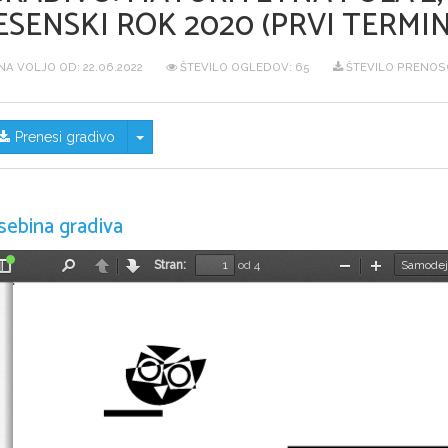
ESENSKI ROK 2020 (PRVI TERMIN
NA VOLJO OD:
22.06.2022
ŠTEVILO OGLEDOV: 65
ŠTEVILO PRENOSO
Skrij/prikaži meni
Prenesi gradivo
sebina gradiva
Stran:
od 4
Preklopi
Najdi
Nazaj
Naprej
Pomanjšaj
Povečaj
stransko
vrstico