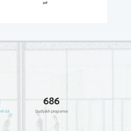
02
*
.
V sivo polje ne pišite
ish clinical scientist,
 about 
cancer 
 task.
ton
.   
V sivo polje ne pišite
ng statements are true (T) or false (F) 
T 
F 
3
686
.   

 as a young doctor.
V sivo polje ne pišite
kih šol
študijskih programov
T 
F 