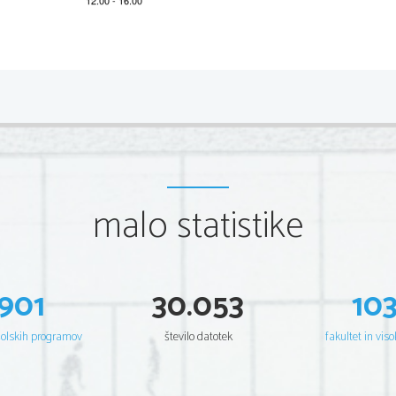
*M20224112
2/4 
Section
A 
You 
will hear
 an interview with 
Sir Michael Stratton, a Brit
research
. You will hear the recording twice. Now read the
Sir Michael Strat
As you listen to the recording, decide whether the followi
malo statistike
) the appropriate column.
and tick (

Example:
901
30.053
10
0.    Michael Stratton started working on cancer research
šolskih programov
število datotek
fakultet in viso