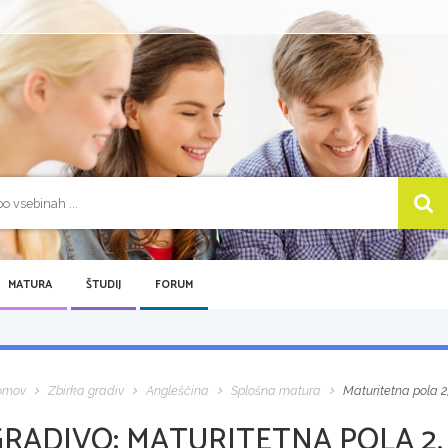
MATURA
ŠTUDIJ
FORUM
omov
Zbirka gradiv
Angleščina
Splošna matura
Maturitetna pola 2,
GRADIVO:
MATURITETNA POLA 2,