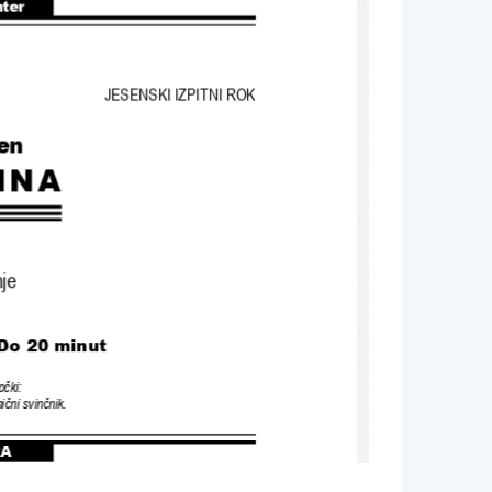
nter
JESENSKI IZPITNI ROK
en
INA
je
 Do 20 minut
očki
:
ični svinčnik
.
RA