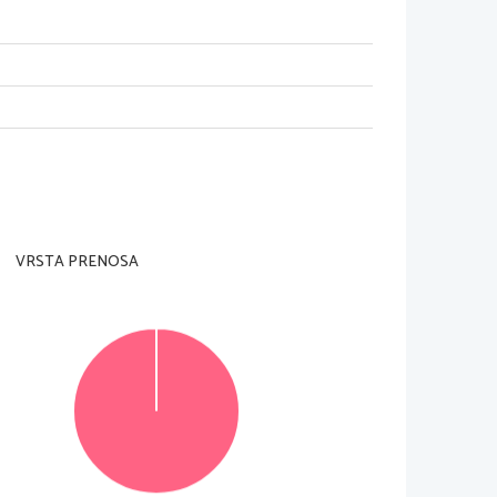
o ni dovoljeno.
rani
).
Vsaka pravilna rešitev je vredna 1 
točko
. 
snetku
.
e govorjeno izhodiščno besedilo in nalogo
, ki se 
VRSTA PRENOSA
dila sproti reševali
. Vsako besedilo boste 
 znak 
/*/.
v za to predvideni prostor 
znotraj okvirja
. Pišite 
in rešitev zapišite na novo
. 
Nečitljivi zapisi in 
© Državni izpitni center
Vse pravice pridržane
.