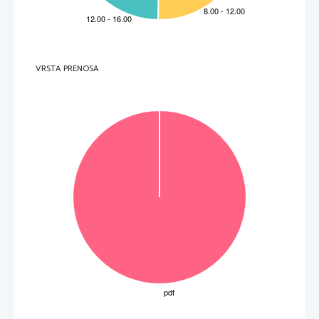
4.     What expression does James Parry prefer 
to use for places with little rainfall?  
5.     How does James Parry feel about 
the present state of deserts?  
6.     Why do the descendants of the desert people occasionally go to the desert now?  
VRSTA PRENOSA
7.     What is new money in the Gulf being invested in? 