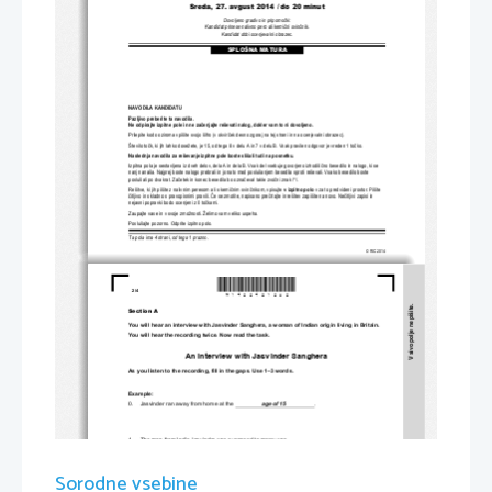
Sreda, 27. avgust 2014 / do 20 minut
Dovoljeno gradivo in pripomo
č
ki:
Kandidat prinese nalivno pero ali kemi
č
ni svin
č
nik.
Kandidat dobi ocenjevalni obrazec.
SPLOŠNA MATURA
NAVODILA KANDIDATU
Pazljivo preberite ta navodila.
Ne odpirajte izpitne pole in ne za
č
enjajte reševati nalog, dokl
er vam to ni dovoljeno.
Prilepite kodo oziroma vpiš
ite svojo šifro (v okvir
č
ek desno zgoraj na tej strani
 in na ocenjevalni obrazec).
Število to
č
k, ki jih lahko dosežete, je 15, od tega 8 v delu A 
in 7 v delu B. Vsak pravilen odgovor je vreden 1 to
č
ko. 
Naslednja navodila za reševanje izpitne 
pole boste slišali tudi na posnetku.
Izpitna pola je sestavljena iz dveh delov, dela 
A in dela B. Vsak del vsebuje govorjeno izhodiš
č
no besedilo in nalogo, ki se 
nanj nanaša. Najprej boste nalogo prebrali in jo nato med poslu
šanjem besedila sproti reševali. Vsako besedilo boste 
poslušali po dvakrat. Za
č
etek in konec besedila bo ozna
č
eval takle zvo
č
ni znak /*/.
Rešitve, ki jih pišite z nalivnim peresom ali s kemi
č
nim svin
č
nikom, vpisujte 
v izpitno polo
v za to predvideni prostor. Pišite 
č
itljivo in skladno s pravopisnimi pravili. 
Č
e se zmotite, napisano pre
č
rtajte in rešitev zapišite na novo. Ne
č
itljivi zapisi in 
nejasni popravki bodo ocenjeni z 0 to
č
kami.
Zaupajte vase in v svoje zmož
nosti. Želimo vam veliko uspeha.
Poslušajte pozorno. Odprite izpitno polo.
Ta pola ima 4 strani, od tega 1 prazno.
© RIC 2014
*M1422421202*
2/4 
V sivo polje ne pišite.
Section A  
You will hear an interview with Jasvinder Sanghera,
 a woman of Indian origin living in Britain. 
You will hear the recording twice. Now read the task. 
An interview with Jasvinder Sanghera 
As you listen to the recording, fill in the gaps. Use 1–3 words.  
Example: 
0.     Jasvinder ran away from home at the                  
age of 15
                  . 
1.     The man from India Jasvinder was supposed to marry was 
.  
_________________________
2. 
 admits Jasvinder's deeds helped him change his 
__________________________________________
understanding of forced marriages.  
Sorodne vsebine
3.     The     Sikh     community     
 in the life of Jasvinder's 
___________________________________________