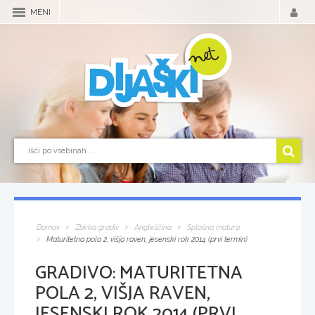
MENI
Domov
Zbirka gradiv
Angleščina
Splošna matura
Maturitetna pola 2, višja raven, jesenski rok 2014 (prvi termin)
GRADIVO:
MATURITETNA
POLA 2, VIŠJA RAVEN,
JESENSKI ROK 2014 (PRVI