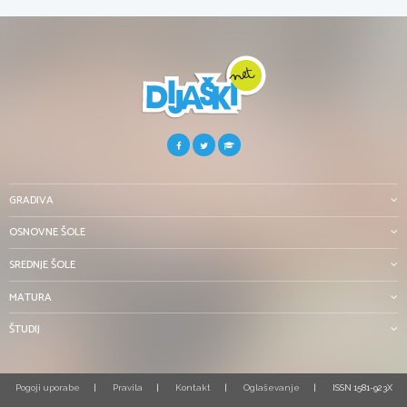
GRADIVA
OSNOVNE ŠOLE
SREDNJE ŠOLE
MATURA
ŠTUDIJ
Pogoji uporabe
Pravila
Kontakt
Oglaševanje
ISSN 1581-923X