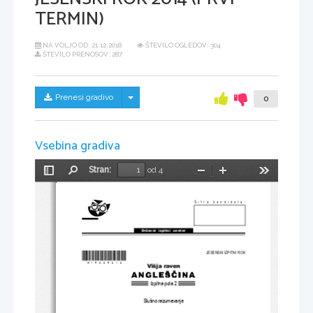
TERMIN)
NA VOLJO OD:
21.12.2018
ŠTEVILO OGLEDOV: 304
ŠTEVILO PRENOSOV: 287
Skrij/prikaži meni
Prenesi gradivo
0
Vsebina gradiva
Stran:
od 4
Preklopi
Najdi
Pomanjšaj
Povečaj
Orodja
stransko
vrstico
Šifra kandidata:
Državni  izpitni  center
*M14224212* 
JESENSKI IZPITNI ROK
Višja raven
Izpitna pola 2
Slušno razumevanje