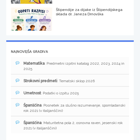
Štipendije za dijake iz Štipendijskega
sklada dr. Janeza Drnovška
NAJNOVEJŠA GRADIVA
Matematika
: Predmetni izpitni katalog 2022, 2023, 2024 in
2025
Strokovni predmeti
: Tematski sklop 2026
Umetnost
: Podatki o izpitu 2025
Španščina
: Posnetek za slušno razumevanje, spomladanski
rok 2021 (v italijanščini)
Španščina
: Maturitetna pola 2, osnovna raven, jesenski rok
2021 (v italijanščini)