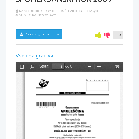
NA VOLJO OD:
21.12.2018
ŠTEVILO OGLEDOV: 418
ŠTEVILO PRENOSOV: 1407
Skrij/prikaži meni
Prenesi gradivo
+10
Vsebina gradiva
Stran:
od 8
Preklopi
Najdi
Pomanjšaj
Povečaj
Orodja
stransko
vrstico
Šifra  kandidata:
Državni  izpitni  center
*M09124113*
SPOMLADANSKI IZPITNI ROK
Osnovna raven
ANGLEŠČINA
Izpitna pola 3
Pisno sporočanje
A) Vodeni spis (100–120 besed)
B) Daljši pisni sestavek (220–250 besed)
Sobota, 30. maj 2009 / 90 minut (30 + 60)
Dovoljeno gradivo in pripomočki:
Kandidat prinese nalivno pero ali kemični svin
čnik ter enojezični in dvojezični slovar.