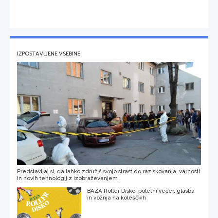
IZPOSTAVLJENE VSEBINE
Predstavljaj si, da lahko združiš svojo strast do raziskovanja, varnosti
in novih tehnologij z izobraževanjem
BAZA Roller Disko: poletni večer, glasba
in vožnja na koleščkih