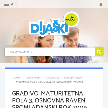
MENI
Domov
Zbirka gradiv
Angleščina
Splošna matura
Maturitetna pola 3, osnovna raven, spomladanski rok 2009
GRADIVO:
MATURITETNA
POLA 3, OSNOVNA RAVEN,
SPOMLADANSKI ROK 2009