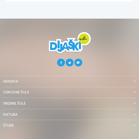
GRADIVA
OSNOVNE ŠOLE
SREDNJE ŠOLE
MATURA
ŠTUDIJ