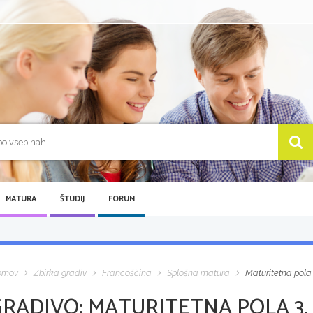
MATURA
ŠTUDIJ
FORUM
omov
Zbirka gradiv
Francoščina
Splošna matura
Maturitetna pola
GRADIVO:
MATURITETNA POLA 3,