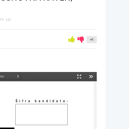
V: 331
+1
Način
Orodja
predstavitve
Šifra  kandidata: