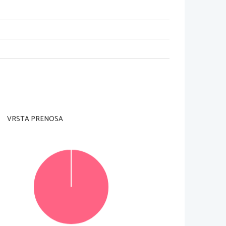
m nadzorni učitelj tega ne dovoli.
i in na ocenjevalne obrazce). Svojo šifro vpiši
te tudi
 je 90 minut. Priporočamo vam, da za reševanje de
la
VRSTA PRENOSA
u B pa daljši pisni sestavek, ki naj obsega od 220
n 20 v delu B.
itljivo. Če se zmotite, napačno besedo ali poved
čkami. Osnutka dela A in dela B, ki ju lahko nap
išete