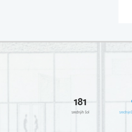
181
srednjih šol
srednje