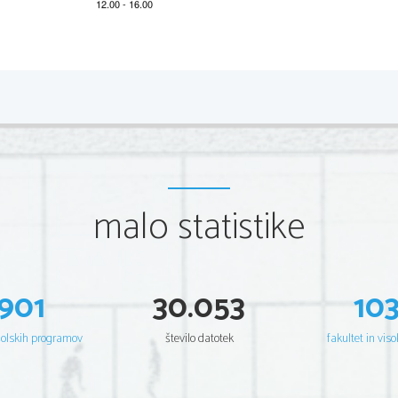
2 
Scientia  Est  Potentia  Scientia  Est  Po
tentia  Scientia  Est  Potenti
Scientia  Est  Potentia  Scientia  Est  Po
tentia  Scientia  Est  Potenti
Scientia  Est  Potentia  Scientia  Est  Po
tentia  Scientia  Est  Potenti
Scientia  Est  Potentia  Scientia  Est  Po
tentia  Scientia  Est  Potenti
Scientia  Est  Potentia  Scientia  Est  Po
tentia  Scientia  Est  Potenti
Scientia  Est  Potentia  Scientia  Est  Po
tentia  Scientia  Est  Potenti
Scientia  Est  Potentia  Scientia  Est  Po
tentia  Scientia  Est  Potenti
Scientia  Est  Potentia  Scientia  Est  Po
tentia  Scientia  Est  Potenti
Scientia  Est  Potentia  Scientia  Est  Po
tentia  Scientia  Est  Potenti
Scientia  Est  Potentia  Scientia  Est  Po
tentia  Scientia  Est  Potenti
Scientia  Est  Potentia  Scientia  Est  Po
tentia  Scientia  Est  Potenti
Scientia  Est  Potentia  Scientia  Est  Po
tentia  Scientia  Est  Potenti
malo statistike
Scientia  Est  Potentia  Scientia  Est  Po
tentia  Scientia  Est  Potenti
Scientia  Est  Potentia  Scientia  Est  Po
tentia  Scientia  Est  Potenti
Scientia  Est  Potentia  Scientia  Est  Po
tentia  Scientia  Est  Potenti
Scientia  Est  Potentia  Scientia  Est  Po
tentia  Scientia  Est  Potenti
Scientia  Est  Potentia  Scientia  Est  Po
tentia  Scientia  Est  Potenti
Scientia  Est  Potentia  Scientia  Est  Po
tentia  Scientia  Est  Potenti
Scientia  Est  Potentia  Scientia  Est  Po
tentia  Scientia  Est  Potenti
Scientia  Est  Potentia  Scientia  Est  Po
tentia  Scientia  Est  Potenti
901
30.053
10
Scientia  Est  Potentia  Scientia  Est  Po
tentia  Scientia  Est  Potenti
Scientia  Est  Potentia  Scientia  Est  Po
tentia  Scientia  Est  Potenti
Scientia  Est  Potentia  Scientia  Est  Po
tentia  Scientia  Est  Potenti
Scientia  Est  Potentia  Scientia  Est  Po
tentia  Scientia  Est  Potenti
Scientia  Est  Potentia  Scientia  Est  Po
tentia  Scientia  Est  Potenti
šolskih programov
število datotek
fakultet in viso
Scientia  Est  Potentia  Scientia  Est  Po
tentia  Scientia  Est  Potenti
Scientia  Est  Potentia  Scientia  Est  Po
tentia  Scientia  Est  Potenti
Scientia  Est  Potentia  Scientia  Est  Po
tentia  Scientia  Est  Potenti
Scientia  Est  Potentia  Scientia  Est  Po
tentia  Scientia  Est  Potenti
Scientia  Est  Potentia  Scientia  Est  Po
tentia  Scientia  Est  Potenti
Scientia  Est  Potentia  Scientia  Est  Po
tentia  Scientia  Est  Potenti