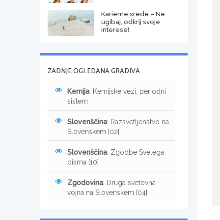
Karierne srede – Ne
ugibaj, odkrij svoje
interese!
ZADNJE OGLEDANA GRADIVA
Kemija
: Kemijske vezi, periodni
sistem
Slovenščina
: Razsvetljenstvo na
Slovenskem [02]
Slovenščina
: Zgodbe Svetega
pisma [10]
Zgodovina
: Druga svetovna
vojna na Slovenskem [04]