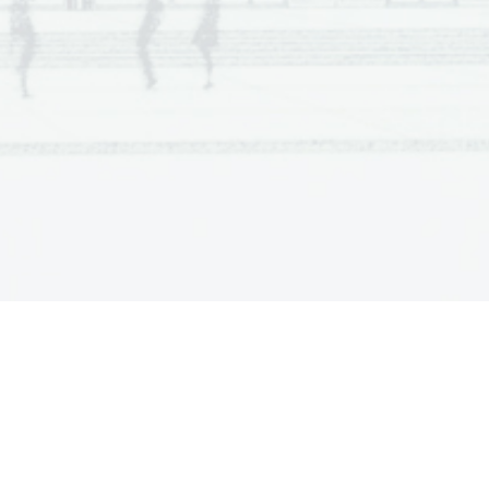
a  Scientia
  Est  Potentia  Scientia  Est  Potentia
a  Scientia
  Est  Potentia  Scientia  Est  Potentia
a  Scientia
  Est  Potentia  Scientia  Est  Potentia
a  Scientia
  Est  Potentia  Scientia  Est  Potentia
a  Scientia
  Est  Potentia  Scientia  Est  Potentia
a  Scientia
  Est  Potentia  Scientia  Est  Potentia
a  Scientia
  Est  Potentia  Scientia  Est  Potentia
a  Scientia
  Est  Potentia  Scientia  Est  Potentia
a  Scientia
  Est  Potentia  Scientia  Est  Potentia
a  Scientia
  Est  Potentia  Scientia  Est  Potentia
a  Scientia
  Est  Potentia  Scientia  Est  Potentia
a  Scientia
  Est  Potentia  Scientia  Est  Potentia
a  Scientia
  Est  Potentia  Scientia  Est  Potentia
a  Scientia
  Est  Potentia  Scientia  Est  Potentia
a  Scientia
  Est  Potentia  Scientia  Est  Potentia
a  Scientia
  Est  Potentia  Scientia  Est  Potentia
a  Scientia
  Est  Potentia  Scientia  Est  Potentia
a  Scientia
  Est  Potentia  Scientia  Est  Potentia
a  Scientia
  Est  Potentia  Scientia  Est  Potentia
a  Scientia
  Est  Potentia  Scientia  Est  Potentia
a  Scientia
  Est  Potentia  Scientia  Est  Potentia
a  Scientia
  Est  Potentia  Scientia  Est  Potentia
a  Scientia
  Est  Potentia  Scientia  Est  Potentia
a  Scientia
  Est  Potentia  Scientia  Est  Potentia
a  Scientia
  Est  Potentia  Scientia  Est  Potentia
a  Scientia
  Est  Potentia  Scientia  Est  Potentia
a  Scientia
  Est  Potentia  Scientia  Est  Potentia
a  Scientia
  Est  Potentia  Scientia  Est  Potentia
a  Scientia
  Est  Potentia  Scientia  Est  Potentia
a  Scientia
  Est  Potentia  Scientia  Est  Potentia
a  Scientia
  Est  Potentia  Scientia  Est  Potentia
a  Scientia
  Est  Potentia  Scientia  Est  Potentia
a  Scientia
  Est  Potentia  Scientia  Est  Potentia
a  Scientia
  Est  Potentia  Scientia  Est  Potentia
a  Scientia
  Est  Potentia  Scientia  Est  Potentia
a  Scientia
  Est  Potentia  Scientia  Est  Potentia
a  Scientia
  Est  Potentia  Scientia  Est  Potentia
a  Scientia
  Est  Potentia  Scientia  Est  Potentia
a  Scientia
  Est  Potentia  Scientia  Est  Potentia
a  Scientia
  Est  Potentia  Scientia  Est  Potentia