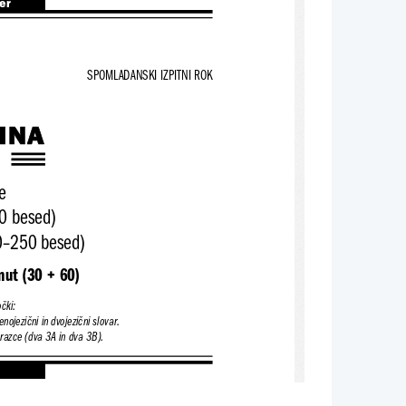
ter
SPOMLADANSKI IZPITNI ROK
n
INA
e
0 besed)
20–250 besed)
nut (30 + 60)
čki:
enojezični in dvojezični slovar.
brazce (dva 3A in dva 3B).