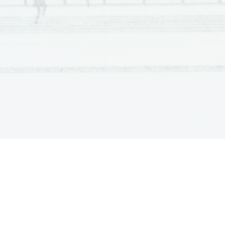
Scientia  Est  Potentia  Scientia  Est  Po
tentia  Scientia  Est  Potenti
Scientia  Est  Potentia  Scientia  Est  Po
tentia  Scientia  Est  Potenti
Scientia  Est  Potentia  Scientia  Est  Po
tentia  Scientia  Est  Potenti
Scientia  Est  Potentia  Scientia  Est  Po
tentia  Scientia  Est  Potenti
Scientia  Est  Potentia  Scientia  Est  Po
tentia  Scientia  Est  Potenti
Scientia  Est  Potentia  Scientia  Est  Po
tentia  Scientia  Est  Potenti
Scientia  Est  Potentia  Scientia  Est  Po
tentia  Scientia  Est  Potenti
Scientia  Est  Potentia  Scientia  Est  Po
tentia  Scientia  Est  Potenti
Scientia  Est  Potentia  Scientia  Est  Po
tentia  Scientia  Est  Potenti
Scientia  Est  Potentia  Scientia  Est  Po
tentia  Scientia  Est  Potenti
Scientia  Est  Potentia  Scientia  Est  Po
tentia  Scientia  Est  Potenti
Scientia  Est  Potentia  Scientia  Est  Po
tentia  Scientia  Est  Potenti
Scientia  Est  Potentia  Scientia  Est  Po
tentia  Scientia  Est  Potenti
Scientia  Est  Potentia  Scientia  Est  Po
tentia  Scientia  Est  Potenti
Scientia  Est  Potentia  Scientia  Est  Po
tentia  Scientia  Est  Potenti
Scientia  Est  Potentia  Scientia  Est  Po
tentia  Scientia  Est  Potenti
Scientia  Est  Potentia  Scientia  Est  Po
tentia  Scientia  Est  Potenti
Scientia  Est  Potentia  Scientia  Est  Po
tentia  Scientia  Est  Potenti
Scientia  Est  Potentia  Scientia  Est  Po
tentia  Scientia  Est  Potenti
Scientia  Est  Potentia  Scientia  Est  Po
tentia  Scientia  Est  Potenti
Scientia  Est  Potentia  Scientia  Est  Po
tentia  Scientia  Est  Potenti
Scientia  Est  Potentia  Scientia  Est  Po
tentia  Scientia  Est  Potenti
Scientia  Est  Potentia  Scientia  Est  Po
tentia  Scientia  Est  Potenti
Scientia  Est  Potentia  Scientia  Est  Po
tentia  Scientia  Est  Potenti
Scientia  Est  Potentia  Scientia  Est  Po
tentia  Scientia  Est  Potenti
Scientia  Est  Potentia  Scientia  Est  Po
tentia  Scientia  Est  Potenti
Scientia  Est  Potentia  Scientia  Est  Po
tentia  Scientia  Est  Potenti
Scientia  Est  Potentia  Scientia  Est  Po
tentia  Scientia  Est  Potenti
Scientia  Est  Potentia  Scientia  Est  Po
tentia  Scientia  Est  Potenti
Scientia  Est  Potentia  Scientia  Est  Po
tentia  Scientia  Est  Potenti
Scientia  Est  Potentia  Scientia  Est  Po
tentia  Scientia  Est  Potenti
Scientia  Est  Potentia  Scientia  Est  Po
tentia  Scientia  Est  Potenti
Scientia  Est  Potentia  Scientia  Est  Po
tentia  Scientia  Est  Potenti
Scientia  Est  Potentia  Scientia  Est  Po
tentia  Scientia  Est  Potenti
Scientia  Est  Potentia  Scientia  Est  Po
tentia  Scientia  Est  Potenti
Scientia  Est  Potentia  Scientia  Est  Po
tentia  Scientia  Est  Potenti
Scientia  Est  Potentia  Scientia  Est  Po
tentia  Scientia  Est  Potenti
Scientia  Est  Potentia  Scientia  Est  Po
tentia  Scientia  Est  Potenti
Scientia  Est  Potentia  Scientia  Est  Po
tentia  Scientia  Est  Potenti
Scientia  Est  Potentia  Scientia  Est  Po
tentia  Scientia  Est  Potenti