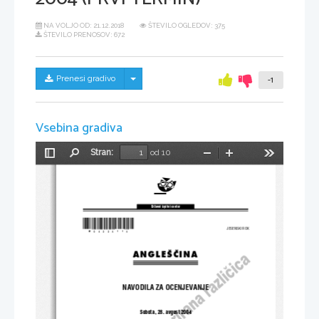
NA VOLJO OD:
21.12.2018
ŠTEVILO OGLEDOV: 375
ŠTEVILO PRENOSOV: 672
Skrij/prikaži meni
Prenesi gradivo
-1
Vsebina gradiva
Stran:
od 10
Preklopi
Najdi
Pomanjšaj
Povečaj
Orodja
stransko
vrstico
Dr`avni izpitni center
*M04224114*
JESENSKI ROK 
ANGLE[^INA 
NAVODILA ZA OCENJEVANJE 
Sobota, 28. avgust 2004