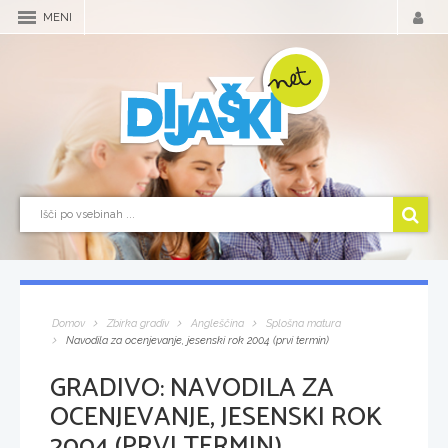
MENI
Domov
Zbirka gradiv
Angleščina
Splošna matura
Navodila za ocenjevanje, jesenski rok 2004 (prvi termin)
GRADIVO:
NAVODILA ZA
OCENJEVANJE, JESENSKI ROK
2004 (PRVI TERMIN)