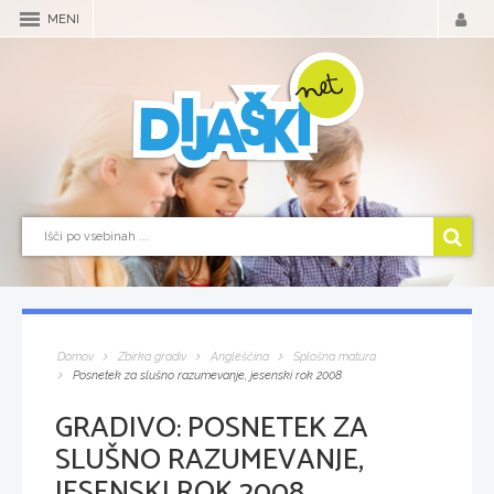
MENI
Domov
Zbirka gradiv
Angleščina
Splošna matura
Posnetek za slušno razumevanje, jesenski rok 2008
GRADIVO:
POSNETEK ZA
SLUŠNO RAZUMEVANJE,
JESENSKI ROK 2008