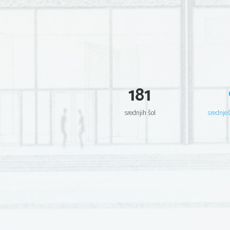
181
srednjih šol
srednje