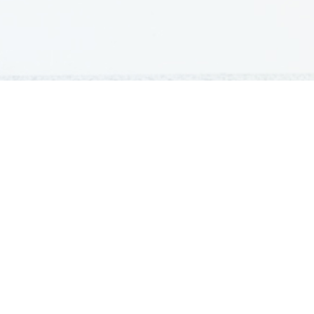
GRADIVA
Šolska gradiva
Pošlji datoteke
Seznam donatorjev
Najbolje ocenjena
Največkrat prenešena