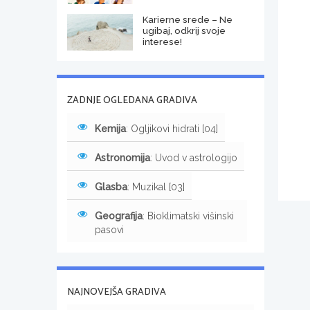
Karierne srede – Ne
ugibaj, odkrij svoje
interese!
ZADNJE OGLEDANA GRADIVA
Kemija
: Ogljikovi hidrati [04]
Astronomija
: Uvod v astrologijo
Glasba
: Muzikal [03]
Geografija
: Bioklimatski višinski
pasovi
NAJNOVEJŠA GRADIVA