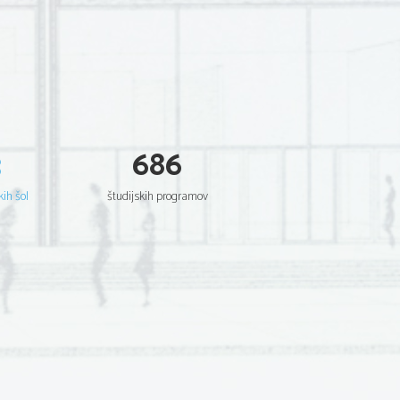
3
686
kih šol
študijskih programov