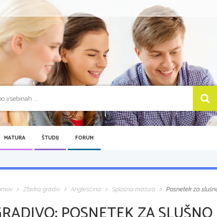
MATURA
ŠTUDIJ
FORUM
omov
Zbirka gradiv
Angleščina
Splošna matura
Posnetek za slušno
GRADIVO:
POSNETEK ZA SLUŠNO