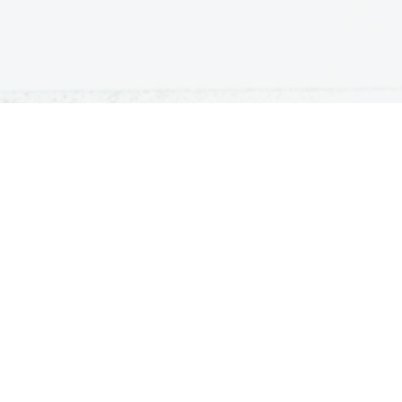
ATURA
ŠTUDIJ
lošna matura
Iskalnik študijskih programov
turitetni tečaj
Univerze
klicna matura
Fakultete in visoke šole
ogled v pole in ugovor
Višje šole
Razpisi za vpis