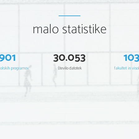
malo statistike
901
30.053
10
šolskih programov
število datotek
fakultet in viso