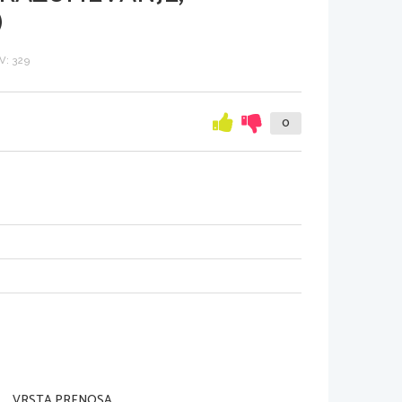
)
: 329
0
VRSTA PRENOSA