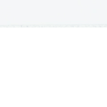
OSNOVNE ŠOLE
SREDNJE ŠOLE
M
Seznam osnovnih šol
Iskalnik SŠ programov
Sp
Osnovnošolski koledar
Srednje šole po regijah
Ma
Nacionalno preverjanje znanja
Vpis v srednje šole
Po
Tretji predmet NPZ
Srednješolski koledar
Vp
Dijaški domovi