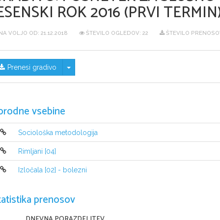
ESENSKI ROK 2016 (PRVI TERMIN
NA VOLJO OD:
21.12.2018
ŠTEVILO OGLEDOV: 22
ŠTEVILO PRENOSOV
Skrij/prikaži meni
Prenesi gradivo
orodne vsebine
Sociološka metodologija
Rimljani [04]
Izločala [02] - bolezni
tatistika prenosov
DNEVNA PORAZDELITEV