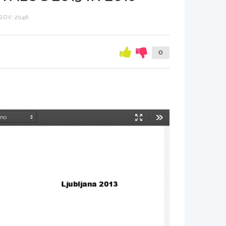
SOV: 2046
0
Način
Orodja
predstavitve
Ljubljana 
2013