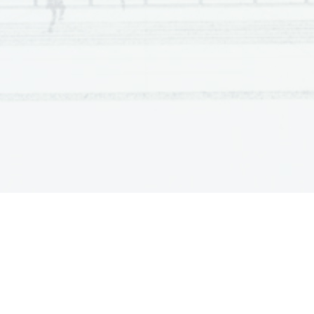
Izdal in založil:
Državni izpitni center
Predstavnik: 
dr. Darko Zupanc
Uredile: 
Tanja Pleterski
mag. Nika Schlamberger
dr. Andrejka Slavec Gornik
Joži Trkov
Oblikovanj
e in prelom: 
Milena Jarc 
Ljubljana 201
3
ISSN 
2232
-
6448 