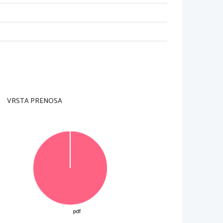
navedena v Maturitetnem izpitnem 
 leto.
VRSTA PRENOSA