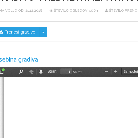
NA VOLJO OD:
21.12.2018
ŠTEVILO OGLEDOV: 1063
ŠTEVILO PRENO
Skrij/prikaži meni
Prenesi gradivo
sebina gradiva
Stran:
od 53
Preklopi
Najdi
Nazaj
Naprej
Pomanjšaj
Povečaj
stransko
vrstico