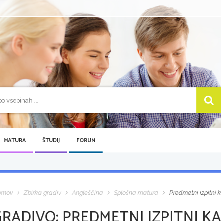
MATURA
ŠTUDIJ
FORUM
omov
Zbirka gradiv
Angleščina
Splošna matura
Predmetni izpitni 
GRADIVO:
PREDMETNI IZPITNI KA