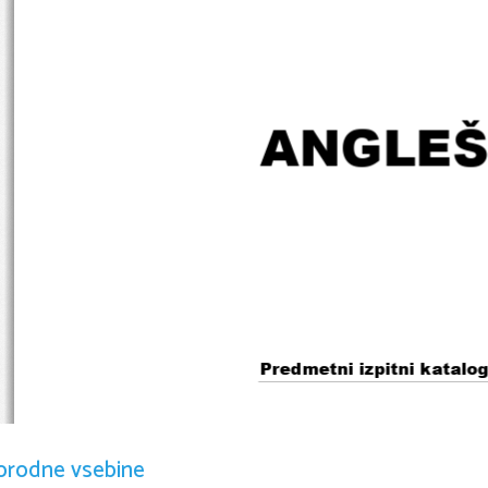
ANGLEŠ
Predmetni izpitni katalo
Predmetni izpitni katalog se upor
2015
orodne vsebine
, dokler ni določen novi. 