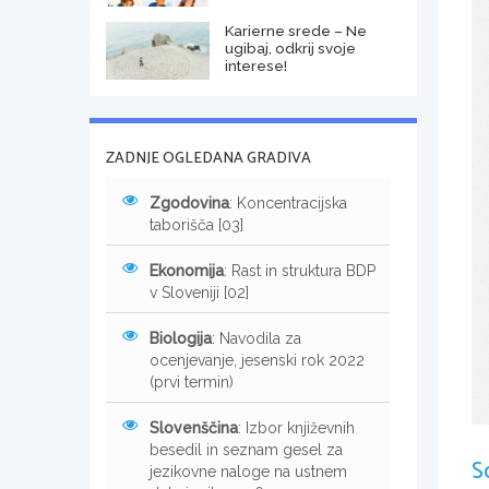
Karierne srede – Ne
ugibaj, odkrij svoje
interese!
ZADNJE OGLEDANA GRADIVA
Zgodovina
: Koncentracijska
taborišča [03]
Ekonomija
: Rast in struktura BDP
v Sloveniji [02]
Biologija
: Navodila za
ocenjevanje, jesenski rok 2022
(prvi termin)
Slovenščina
: Izbor književnih
besedil in seznam gesel za
S
jezikovne naloge na ustnem