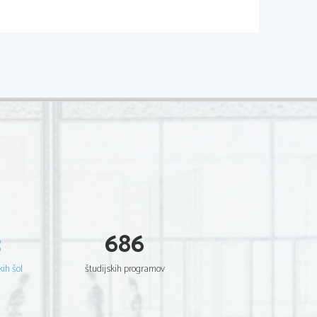
A
3
686
anje na 
157
. seji 2
3. 
maja 201
3
in se uporablja od
javnost kataloga za leto, v katerem bo kandidat 
 maturo za tisto leto.
kih šol
študijskih programov