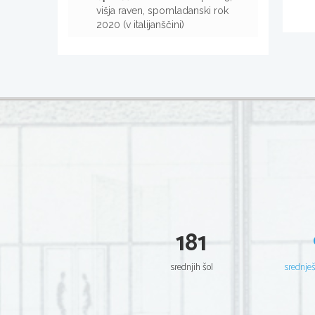
višja raven, spomladanski rok
2020 (v italijanščini)
181
srednjih šol
srednje