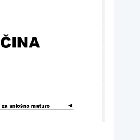
ČINA
◄
g za splošno maturo
ablja od spomladanskega izpitnega 
roka 
Veljavnost kataloga za leto, v katerem 