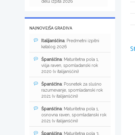
delu izpita 2026
NAJNOVEJŠA GRADIVA
Italijanščina
: Predmetni izpitni
S
katalog 2026
Španščina
: Maturitetna pola 1,
višja raven, spomladanski rok
2020 (v italijanščini)
Španščina
: Posnetek za slušno
razumevanje, spomladanski rok
2021 (v italijanščini)
Španščina
: Maturitetna pola 1,
osnovna raven, spomladanski rok
2021 (v italijanščini)
Španščina
: Maturitetna pola 3,