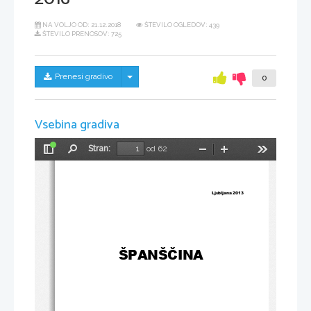
NA VOLJO OD:
21.12.2018
ŠTEVILO OGLEDOV: 439
ŠTEVILO PRENOSOV: 725
Skrij/prikaži meni
Prenesi gradivo
0
Vsebina gradiva
Stran:
od 62
Preklopi
Najdi
Pomanjšaj
Povečaj
Orodja
stransko
vrstico
Ljubljana 2013
ŠPANŠČINA