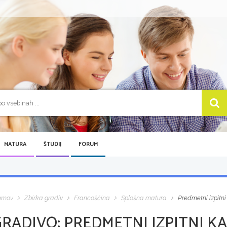
MATURA
ŠTUDIJ
FORUM
omov
Zbirka gradiv
Francoščina
Splošna matura
Predmetni izpitni
GRADIVO:
PREDMETNI IZPITNI KA