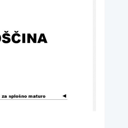
ŠČINA
◄
g za splošno maturo
ablja od spomladanskega izpitnega 
roka 
Veljavnost kataloga za leto, v katerem 