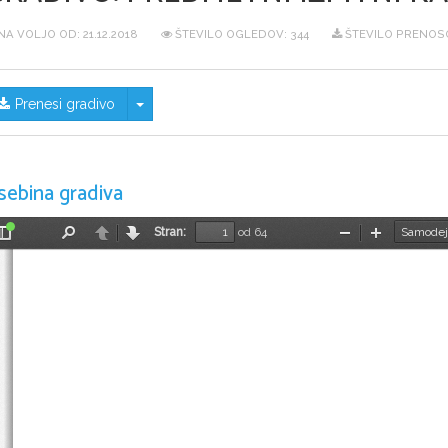
NA VOLJO OD:
21.12.2018
ŠTEVILO OGLEDOV: 344
ŠTEVILO PRENOSO
Skrij/prikaži meni
Prenesi gradivo
sebina gradiva
Stran:
od 64
Preklopi
Najdi
Nazaj
Naprej
Pomanjšaj
Povečaj
stransko
vrstico