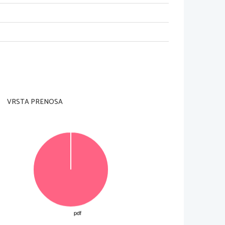
navedena v Maturitetnem izpitnem 
 leto.
VRSTA PRENOSA