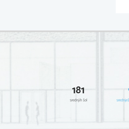
181
srednjih šol
srednje