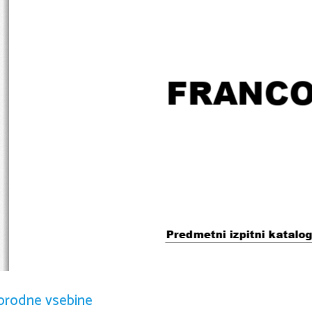
FRANCO
Predmetni izpitni katalo
Predmetni izpitni katalog se upor
2015
orodne vsebine
, dokler ni določen novi. 