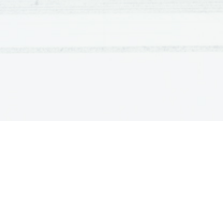
Izdal in založil:
Državni izpitni center
Predstavnik: 
dr. Darko Zupanc
Uredile: 
Tanja Pleterski
mag. Nika Schlamberger
dr. Andrejka Slavec Gornik
Joži Trkov
Oblikovanje in prelom: 
Milena Jarc 
Ljubljana 201
3
ISSN 
2232
-
6731