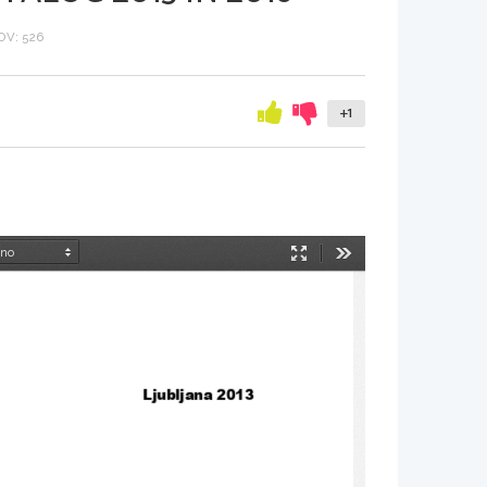
V: 526
+1
Način
Orodja
predstavitve
Ljubljana 201
3 