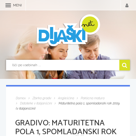
MENI
Domov
Zbirka gradiv
Angleščina
Poklicna matura
Datoteke v italijanščini
Maturitetna pola 1, spomladanski rok 2009
(v italijanščini)
GRADIVO:
MATURITETNA
POLA 1, SPOMLADANSKI ROK