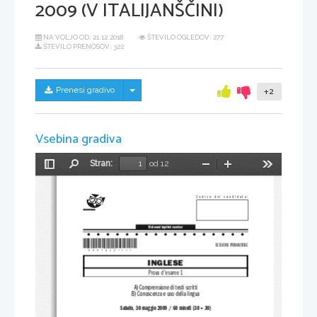
2009 (V ITALIJANŠČINI)
NA VOLJO OD:
21.12.2018
ŠTEVILO OGLEDOV: 277
ŠTEVILO PRENOSOV: 322
Skrij/prikaži meni
Prenesi gradivo
+2
Vsebina gradiva
Stran:
od 12
Preklopi
Najdi
Pomanjšaj
Povečaj
Orodja
stransko
vrstico
Codice del candidato:
Državni izpitni center
*P091A22111I*
SESSIONE PRIMAVERILE
INGLESE
Prova d'esame 1
A) Comprensione di testi scritti
B) Conoscenza e uso della lingua
Sabato, 30 maggio 2009 / 60 minuti (30 + 30)