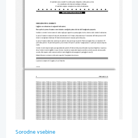
Al candidato sono consentiti l'uso della penna stilografica o della penna a sfera
e la consultazione dei dizionari monolingue e bilingue.
Al candidato vengono consegnate due schede di valutazione.
MATURITÀ PROFESSIONALE
INDICAZIONI PER IL CANDIDATO
Leggete con attenzione le seguenti indicazioni.
Non aprite la prova d'esame e non iniziate a 
svolgerla prima del via dell'insegnante preposto.
Incollate o scrivete il vostro numero di codice negli spazi appositi su questa pagina in alto a destra e sulle schede di valuta
zione.
La prova d'esame si compone di due parti, denominate A e B. Il tempo a disposizione per l'esecuzione dell'intera prova è di 60
minuti: vi consigliamo di dedicare 30 minuti alla risoluzione di ciascuna parte della prova.
La prova d'esame contiene due esercizi per la parte A e due eser
cizi per la parte B. Potete conseguire fino a un massimo di 15
punti nella parte A e 15 punti nella parte B, per un totale di 30 punti. È prevista l'assegnazione di 1 punto per ciascuna risp
osta
esatta.
Scrivete le vostre risposte negli spazi appositamente previsti all'interno della prova utilizzando la penna stilografica o la p
enna a
sfera. Scrivete in modo leggibile: in caso
 di errore, tracciate un segno sulla rispos
ta scorretta e scrivete accanto ad essa qu
ella
corretta. Alle risposte e alle correzi
oni scritte in modo illeggibile verrà assegnato il punteggio di zero (0).
Abbiate fiducia in voi stessi e nelle vos
tre capacità. Vi auguriamo buon lavoro.
La prova si compone di 12 pagine, di cui 2 bianche.
© RIC 2009
2 
P091-A221-1-1I 
Poklicna  matura,  Poklicna  matura,  Poklicna  matura,  Poklicna  matura,  Poklicna  matura,  Poklicna  matura,  Poklicna  matura,
Poklicna  matura,  Poklicna  matura,  Poklicna  matura,  Poklicna  matura,  Poklicna  matura,  Poklicna  matura,  Poklicna  matura,
Poklicna  matura,  Poklicna  matura,  Poklicna  matura,  Poklicna  matura,  Poklicna  matura,  Poklicna  matura,  Poklicna  matura,
Poklicna  matura,  Poklicna  matura,  Poklicna  matura,  Poklicna  matura,  Poklicna  matura,  Poklicna  matura,  Poklicna  matura,
Poklicna  matura,  Poklicna  matura,  Poklicna  matura,  Poklicna  matura,  Poklicna  matura,  Poklicna  matura,  Poklicna  matura,
Poklicna  matura,  Poklicna  matura,  Poklicna  matura,  Poklicna  matura,  Poklicna  matura,  Poklicna  matura,  Poklicna  matura,
Poklicna  matura,  Poklicna  matura,  Poklicna  matura,  Poklicna  matura,  Poklicna  matura,  Poklicna  matura,  Poklicna  matura,  
Poklicna  matura,  Poklicna  matura,  Poklicna  matura,  Poklicna  matura,  Poklicna  matura,  Poklicna  matura,  Poklicna  matura,
Poklicna  matura,  Poklicna  matura,  Poklicna  matura,  Poklicna  matura,  Poklicna  matura,  Poklicna  matura,  Poklicna  matura,  
Poklicna  matura,  Poklicna  matura,  Poklicna  matura,  Poklicna  matura,  Poklicna  matura,  Poklicna  matura,  Poklicna  matura,
Poklicna  matura,  Poklicna  matura,  Poklicna  matura,  Poklicna  matura,  Poklicna  matura,  Poklicna  matura,  Poklicna  matura,  
Poklicna  matura,  Poklicna  matura,  Poklicna  matura,  Poklicna  matura,  Poklicna  matura,  Poklicna  matura,  Poklicna  matura,
Poklicna  matura,  Poklicna  matura,  Poklicna  matura,  Poklicna  matura,  Poklicna  matura,  Poklicna  matura,  Poklicna  matura,  
Poklicna  matura,  Poklicna  matura,  Poklicna  matura,  Poklicna  matura,  Poklicna  matura,  Poklicna  matura,  Poklicna  matura,
Poklicna  matura,  Poklicna  matura,  Poklicna  matura,  Poklicna  matura,  Poklicna  matura,  Poklicna  matura,  Poklicna  matura,
Poklicna  matura,  Poklicna  matura,  Poklicna  matura,  Poklicna  matura,  Poklicna  matura,  Poklicna  matura,  Poklicna  matura,
Poklicna  matura,  Poklicna  matura,  Poklicna  matura,  Poklicna  matura,  Poklicna  matura,  Poklicna  matura,  Poklicna  matura,
Poklicna  matura,  Poklicna  matura,  Poklicna  matura,  Poklicna  matura,  Poklicna  matura,  Poklicna  matura,  Poklicna  matura,
Poklicna  matura,  Poklicna  matura,  Poklicna  matura,  Poklicna  matura,  Poklicna  matura,  Poklicna  matura,  Poklicna  matura,
Poklicna  matura,  Poklicna  matura,  Poklicna  matura,  Poklicna  matura,  Poklicna  matura,  Poklicna  matura,  Poklicna  matura,
Poklicna  matura,  Poklicna  matura,  Poklicna  matura,  Poklicna  matura,  Poklicna  matura,  Poklicna  matura,  Poklicna  matura,
Poklicna  matura,  Poklicna  matura,  Poklicna  matura,  Poklicna  matura,  Poklicna  matura,  Poklicna  matura,  Poklicna  matura,  
Poklicna  matura,  Poklicna  matura,  Poklicna  matura,  Poklicna  matura,  Poklicna  matura,  Poklicna  matura,  Poklicna  matura,
Poklicna  matura,  Poklicna  matura,  Poklicna  matura,  Poklicna  matura,  Poklicna  matura,  Poklicna  matura,  Poklicna  matura,  
Poklicna  matura,  Poklicna  matura,  Poklicna  matura,  Poklicna  matura,  Poklicna  matura,  Poklicna  matura,  Poklicna  matura,
Poklicna  matura,  Poklicna  matura,  Poklicna  matura,  Poklicna  matura,  Poklicna  matura,  Poklicna  matura,  Poklicna  matura,  
Poklicna  matura,  Poklicna  matura,  Poklicna  matura,  Poklicna  matura,  Poklicna  matura,  Poklicna  matura,  Poklicna  matura,
Poklicna  matura,  Poklicna  matura,  Poklicna  matura,  Poklicna  matura,  Poklicna  matura,  Poklicna  matura,  Poklicna  matura,  
Poklicna  matura,  Poklicna  matura,  Poklicna  matura,  Poklicna  matura,  Poklicna  matura,  Poklicna  matura,  Poklicna  matura,
Poklicna  matura,  Poklicna  matura,  Poklicna  matura,  Poklicna  matura,  Poklicna  matura,  Poklicna  matura,  Poklicna  matura,
Poklicna  matura,  Poklicna  matura,  Poklicna  matura,  Poklicna  matura,  Poklicna  matura,  Poklicna  matura,  Poklicna  matura,
Poklicna  matura,  Poklicna  matura,  Poklicna  matura,  Poklicna  matura,  Poklicna  matura,  Poklicna  matura,  Poklicna  matura,
Poklicna  matura,  Poklicna  matura,  Poklicna  matura,  Poklicna  matura,  Poklicna  matura,  Poklicna  matura,  Poklicna  matura,
Sorodne vsebine
Poklicna  matura,  Poklicna  matura,  Poklicna  matura,  Poklicna  matura,  Poklicna  matura,  Poklicna  matura,  Poklicna  matura,
Poklicna  matura,  Poklicna  matura,  Poklicna  matura, Poklicna  matura,  Poklicna  matura,  Poklicna  matura,  Poklicna  matura,
Poklicna  matura,  Poklicna  matura,  Poklicna  matura,  Poklicna  matura,  Poklicna  matura,  Poklicna  matura,  Poklicna  matura,
Poklicna  matura,  Poklicna  matura,  Poklicna  matura,  Poklicna  matura,  Poklicna  matura,  Poklicna  matura,  Poklicna  matura,  
Poklicna  matura,  Poklicna  matura,  Poklicna  matura,  Poklicna  matura,  Poklicna  matura,  Poklicna  matura,  Poklicna  matura,
Poklicna  matura,  Poklicna  matura,  Poklicna  matura,  Poklicna  matura,  Poklicna  matura,  Poklicna  matura,  Poklicna  matura,  
Poklicna  matura,  Poklicna  matura,  Poklicna  matura,  Poklicna  matura,  Poklicna  matura,  Poklicna  matura,  Poklicna  matura,