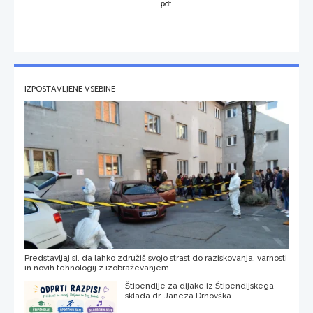
IZPOSTAVLJENE VSEBINE
Predstavljaj si, da lahko združiš svojo strast do raziskovanja, varnosti
in novih tehnologij z izobraževanjem
Štipendije za dijake iz Štipendijskega
sklada dr. Janeza Drnovška