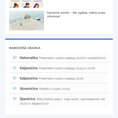
Karierne srede – Ne ugibaj, odkrij svoje
interese!
NAJNOVEJŠA GRADIVA
Matematika
: Predmetni izpitni katalog 2026 (v madžarščini)
Italijanščina
: Predmetni izpitni katalog 2025 in 2026
Italijanščina
: Predmetni izpitni katalog 2026
Slovenščina
: Podatki o izpitu 2025
Španščina
: Maturitetna pola 1, višja raven, spomladanski rok
2020 (v italijanščini)