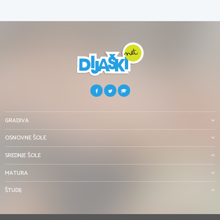
GRADIVA
OSNOVNE ŠOLE
SREDNJE ŠOLE
MATURA
ŠTUDIJ