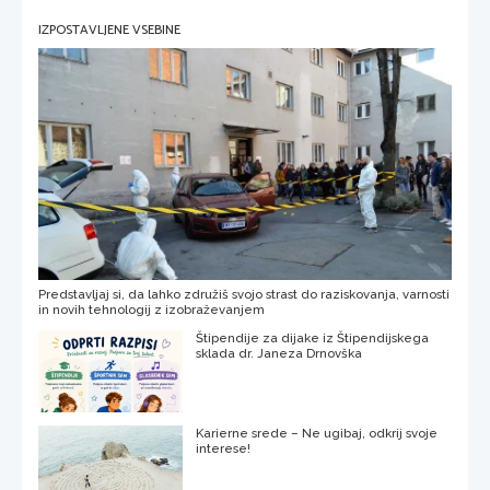
IZPOSTAVLJENE VSEBINE
Predstavljaj si, da lahko združiš svojo strast do raziskovanja, varnosti
in novih tehnologij z izobraževanjem
Štipendije za dijake iz Štipendijskega
sklada dr. Janeza Drnovška
Karierne srede – Ne ugibaj, odkrij svoje
interese!