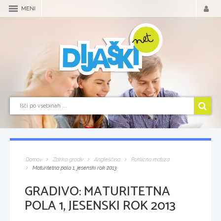
MENI
Domov
Zbirka gradiv
Angleščina
Poklicna matura
Maturitetna pola 1, jesenski rok 2013
GRADIVO:
MATURITETNA
POLA 1, JESENSKI ROK 2013