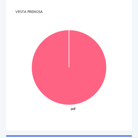
} 
 __________________________________________________________________________________ 
x= 
VRSTA PRENOSA
 __________________________________________________________________________________ 
y= 
(2 to
č
ki) 