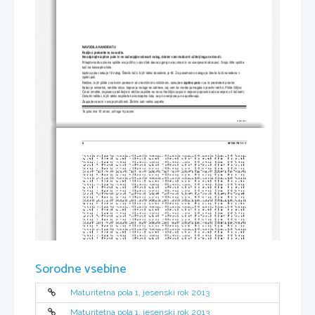
NAVODILA KANDIDATU
Pazljivo preberite ta navodila. 
Ne odpirajte izpitne pole in ne za
č
enjajte reševati nalog, dokler vam nadzorni u
č
itelj tega ne dovoli.
Prilepite kodo oziroma vpiš
ite svojo šifro (v okvir
č
ek desno zgoraj na tej strani in na ocenj
evalni obrazec). Svojo šifro vpišite 
tudi na konceptna lista.
Izpitna pola vsebuje 16 nalog. Število to
č
k, ki jih lahko dosežete, je 40.
 Za posamezno nalogo je število to
č
k navedeno v 
izpitni poli.
Rešitve, ki jih pišite z nalivnim peresom ali s kemi
č
nim svin
č
nikom, vpisujte 
v izpitno polo
v za to predvideni prostor. 
Kadar je smiselno, narišite skico, 
č
eprav je naloga ne zahteva, saj vam bo mor
da pomagala k pravilni rešitvi. Pišite 
č
itljivo. 
Č
e se zmotite, napisano pre
č
rtajte in rešitev zapišite na novo. Ne
č
itljivi zapisi in nejasni
 popravki bodo ocenjeni z 0 to
č
kami. 
Osnutki rešitev, ki jih lahko napišete na k
onceptna lista, se pri ocenjevanju ne upoštevajo.
Zaupajte vase in v svoje zmož
nosti. Želimo vam veliko uspeha.
Ta pola ima 16 strani, od tega 4 prazne.
© RIC 2013
2 
M132-781-1-1 
Sorodne vsebine
Maturitetna pola 1, jesenski rok 2013
Maturitetna pola 1, jesenski rok 2013