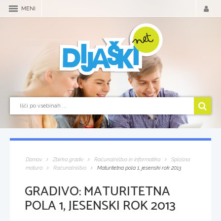
MENI
Domov
Zbirka gradiv
Računalništvo in informatika
Splošna
matura
Računalništvo
Maturitetna pola 1, jesenski rok 2013
GRADIVO:
MATURITETNA
POLA 1, JESENSKI ROK 2013