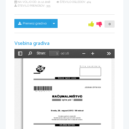
NA VOLJO OD:
21.12.2018
ŠTEVILO OGLEDOV: 404
ŠTEVILO PRENOSOV: 355
Skrij/prikaži meni
Prenesi gradivo
0
Vsebina gradiva
Stran:
od 16
Preklopi
Najdi
Pomanjšaj
Povečaj
Orodja
stransko
vrstico
Šifra kandidata:
Državni  izpitni  center
*M13278111*
JESENSKI IZPITNI ROK
Izpitna pola 1
Sreda, 28. avgust 
2013 / 90 minut
Dovoljeno gradivo in pripomo
č
ki:
Kandidat prinese nalivno pero ali kemi
č
ni svin
č
nik.
Kandidat dobi dva konceptna lista
 in ocenjevalni obrazec.
SPLOŠNA MATURA