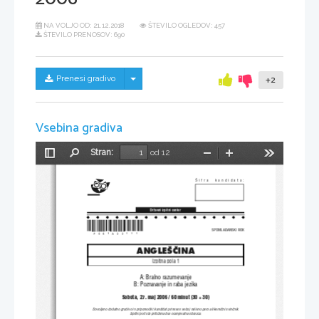
NA VOLJO OD:
21.12.2018
ŠTEVILO OGLEDOV: 457
ŠTEVILO PRENOSOV: 690
Skrij/prikaži meni
Prenesi gradivo
+2
Vsebina gradiva
Stran:
od 12
Preklopi
Najdi
Pomanjšaj
Povečaj
Orodja
stransko
vrstico
[ifra  kandidata:
Dr`avni izpitni center
*P061A22111*
SPOMLADANSKI ROK
ANGLE[^INA
Izpitna pola 1
A: Bralno razumevanje
B: Poznavanje in raba jezika
Sobota, 27. maj 2006 / 60 minut (30 + 30)
Dovoljeno dodatno gradivo in pripomo~ki: kandidat prinese s seboj nalivno pero ali kemi~ni svin~nik.
Izpitni poli sta prilo`ena dva ocenjevalna obrazca.