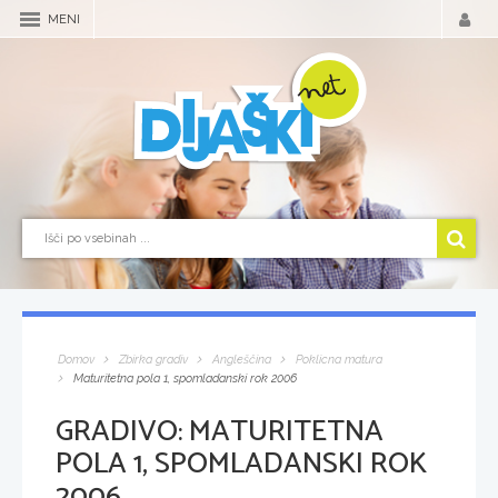
MENI
Domov
Zbirka gradiv
Angleščina
Poklicna matura
Maturitetna pola 1, spomladanski rok 2006
GRADIVO:
MATURITETNA
POLA 1, SPOMLADANSKI ROK
2006