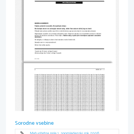
SPLOŠNA MATURA
NAVODILA KANDIDATU
Pazljivo preberite ta navodila. Ne izpu{~ajte ni~esar.
Ne obra~ajte strani in ne za~enjajte re{evati nalog, dokler Vam nadzorni u~itelj tega ne dovoli.
Prilepite kodo oziroma vpi{ite svojo {ifro (v okvir~ek d
esno zgoraj na tej strani in na ocenjevalna obrazca).
Odgovarjajte v povedih, ne le z besedo ali besedno zvezo. Odgovore vpisujte v za to predvidene prostore z nalivnim
peresom ali kemi~nim svin~nikom. Pi{ite ~itljivo. 
Re{itev nalog v izpitni poli ni dovoljeno zapisovati z navadnim
svin~nikom.
Ob nalogah je v oklepaju na desni strani navedeno mo`no {tevilo to~k.
Zaupajte vase in v svoje sposobnosti.
@elimo Vam veliko uspeha.
Ta pola ima 16 strani, od tega 2 prazni.
Barvna priloga ima 2 strani, od tega 0 praznih.
© RIC 2006
2 
M061-501-1-1 
Scientia    Est    Potentia    Scientia   Est   Potentia   Scientia   Est   Potentia   Scientia   Est   Potentia   Scientia   Est   Potentia   Scientia   Est   Pote
ntia 
Scientia    Est    Potentia    Scientia   Est   Potentia   Scientia   Est   Potentia   Scientia   Est   Potentia   Scientia   Est   Potentia   Scientia   Est   Pote
ntia 
Scientia    Est    Potentia    Scientia   Est   Potentia   Scientia   Est   Potentia   Scientia   Est   Potentia   Scientia   Est   Potentia   Scientia   Est   Pote
ntia 
Scientia    Est    Potentia    Scientia   Est   Potentia   Scientia   Est   Potentia   Scientia   Est   Potentia   Scientia   Est   Potentia   Scientia   Est   Pote
ntia 
Scientia    Est    Potentia    Scientia   Est   Potentia   Scientia   Est   Potentia   Scientia   Est   Potentia   Scientia   Est   Potentia   Scientia   Est   Pote
ntia 
Scientia    Est    Potentia    Scientia   Est   Potentia   Scientia   Est   Potentia   Scientia   Est   Potentia   Scientia   Est   Potentia   Scientia   Est   Pote
ntia 
Scientia    Est    Potentia    Scientia   Est   Potentia   Scientia   Est   Potentia   Scientia   Est   Potentia   Scientia   Est   Potentia   Scientia   Est   Pote
ntia 
Scientia    Est    Potentia    Scientia   Est   Potentia   Scientia   Est   Potentia   Scientia   Est   Potentia   Scientia   Est   Potentia   Scientia   Est   Pote
ntia 
Scientia    Est    Potentia    Scientia   Est   Potentia   Scientia   Est   Potentia   Scientia   Est   Potentia   Scientia   Est   Potentia   Scientia   Est   Pote
ntia 
Scientia    Est    Potentia    Scientia   Est   Potentia   Scientia   Est   Potentia   Scientia   Est   Potentia   Scientia   Est   Potentia   Scientia   Est   Pote
ntia 
Scientia    Est    Potentia    Scientia   Est   Potentia   Scientia   Est   Potentia   Scientia   Est   Potentia   Scientia   Est   Potentia   Scientia   Est   Pote
ntia 
Scientia    Est    Potentia    Scientia   Est   Potentia   Scientia   Est   Potentia   Scientia   Est   Potentia   Scientia   Est   Potentia   Scientia   Est   Pote
ntia 
Scientia    Est    Potentia    Scientia   Est   Potentia   Scientia   Est   Potentia   Scientia   Est   Potentia   Scientia   Est   Potentia   Scientia   Est   Pote
ntia 
Scientia    Est    Potentia    Scientia   Est   Potentia   Scientia   Est   Potentia   Scientia   Est   Potentia   Scientia   Est   Potentia   Scientia   Est   Pote
ntia 
Scientia    Est    Potentia    Scientia   Est   Potentia   Scientia   Est   Potentia   Scientia   Est   Potentia   Scientia   Est   Potentia   Scientia   Est   Pote
ntia 
Scientia    Est    Potentia    Scientia   Est   Potentia   Scientia   Est   Potentia   Scientia   Est   Potentia   Scientia   Est   Potentia   Scientia   Est   Pote
ntia 
Scientia    Est    Potentia    Scientia   Est   Potentia   Scientia   Est   Potentia   Scientia   Est   Potentia   Scientia   Est   Potentia   Scientia   Est   Pote
ntia 
Scientia    Est    Potentia    Scientia   Est   Potentia   Scientia   Est   Potentia   Scientia   Est   Potentia   Scientia   Est   Potentia   Scientia   Est   Pote
ntia 
Scientia    Est    Potentia    Scientia   Est   Potentia   Scientia   Est   Potentia   Scientia   Est   Potentia   Scientia   Est   Potentia   Scientia   Est   Pote
ntia 
Scientia    Est    Potentia    Scientia   Est   Potentia   Scientia   Est   Potentia   Scientia   Est   Potentia   Scientia   Est   Potentia   Scientia   Est   Pote
ntia 
Scientia    Est    Potentia    Scientia   Est   Potentia   Scientia   Est   Potentia   Scientia   Est   Potentia   Scientia   Est   Potentia   Scientia   Est   Pote
ntia 
Scientia    Est    Potentia    Scientia   Est   Potentia   Scientia   Est   Potentia   Scientia   Est   Potentia   Scientia   Est   Potentia   Scientia   Est   Pote
ntia 
Scientia    Est    Potentia    Scientia   Est   Potentia   Scientia   Est   Potentia   Scientia   Est   Potentia   Scientia   Est   Potentia   Scientia   Est   Pote
ntia 
Scientia    Est    Potentia    Scientia   Est   Potentia   Scientia   Est   Potentia   Scientia   Est   Potentia   Scientia   Est   Potentia   Scientia   Est   Pote
ntia 
Scientia    Est    Potentia    Scientia   Est   Potentia   Scientia   Est   Potentia   Scientia   Est   Potentia   Scientia   Est   Potentia   Scientia   Est   Pote
ntia 
Scientia    Est    Potentia    Scientia   Est   Potentia   Scientia   Est   Potentia   Scientia   Est   Potentia   Scientia   Est   Potentia   Scientia   Est   Pote
ntia 
Scientia    Est    Potentia    Scientia   Est   Potentia   Scientia   Est   Potentia   Scientia   Est   Potentia   Scientia   Est   Potentia   Scientia   Est   Pote
ntia 
Scientia    Est    Potentia    Scientia   Est   Potentia   Scientia   Est   Potentia   Scientia   Est   Potentia   Scientia   Est   Potentia   Scientia   Est   Pote
ntia 
Scientia    Est    Potentia    Scientia   Est   Potentia   Scientia   Est   Potentia   Scientia   Est   Potentia   Scientia   Est   Potentia   Scientia   Est   Pote
ntia 
Scientia    Est    Potentia    Scientia   Est   Potentia   Scientia   Est   Potentia   Scientia   Est   Potentia   Scientia   Est   Potentia   Scientia   Est   Pote
ntia 
Scientia    Est    Potentia    Scientia   Est   Potentia   Scientia   Est   Potentia   Scientia   Est   Potentia   Scientia   Est   Potentia   Scientia   Est   Pote
ntia 
Scientia    Est    Potentia    Scientia   Est   Potentia   Scientia   Est   Potentia   Scientia   Est   Potentia   Scientia   Est   Potentia   Scientia   Est   Pote
ntia 
Scientia    Est    Potentia    Scientia   Est   Potentia   Scientia   Est   Potentia   Scientia   Est   Potentia   Scientia   Est   Potentia   Scientia   Est   Pote
ntia 
Sorodne vsebine
Scientia    Est    Potentia    Scientia   Est   Potentia   Scientia   Est   Potentia   Scientia   Est   Potentia   Scientia   Est   Potentia   Scientia   Est   Pote
ntia 
Scientia    Est    Potentia    Scientia   Est   Potentia   Scientia   Est   Potentia   Scientia   Est   Potentia   Scientia   Est   Potentia   Scientia   Est   Pote
ntia 
Scientia    Est    Potentia    Scientia   Est   Potentia   Scientia   Est   Potentia   Scientia   Est   Potentia   Scientia   Est   Potentia   Scientia   Est   Pote
ntia 
Scientia    Est    Potentia    Scientia   Est   Potentia   Scientia   Est   Potentia   Scientia   Est   Potentia   Scientia   Est   Potentia   Scientia   Est   Pote
ntia 
Scientia    Est    Potentia    Scientia   Est   Potentia   Scientia   Est   Potentia   Scientia   Est   Potentia   Scientia   Est   Potentia   Scientia   Est   Pote
ntia 
Scientia    Est    Potentia    Scientia   Est   Potentia   Scientia   Est   Potentia   Scientia   Est   Potentia   Scientia   Est   Potentia   Scientia   Est   Pote
ntia 
Scientia    Est    Potentia    Scientia   Est   Potentia   Scientia   Est   Potentia   Scientia   Est   Potentia   Scientia   Est   Potentia   Scientia   Est   Pote
ntia 
Scientia    Est    Potentia    Scientia   Est   Potentia   Scientia   Est   Potentia   Scientia   Est   Potentia   Scientia   Est   Potentia   Scientia   Est   Pote
ntia 
Scientia    Est    Potentia    Scientia   Est   Potentia   Scientia   Est   Potentia   Scientia   Est   Potentia   Scientia   Est   Potentia   Scientia   Est   Pote
ntia 
Maturitetna pola 1, spomladanski rok 2006
Scientia    Est    Potentia    Scientia   Est   Potentia   Scientia   Est   Potentia   Scientia   Est   Potentia   Scientia   Est   Potentia   Scientia   Est   Pote
ntia 