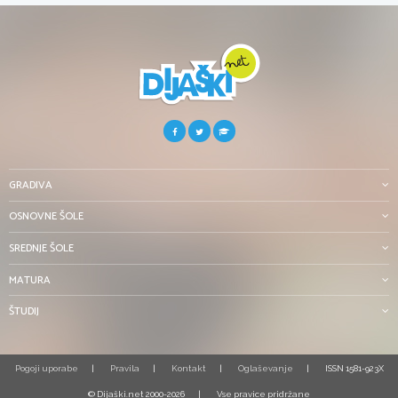
GRADIVA
OSNOVNE ŠOLE
SREDNJE ŠOLE
MATURA
ŠTUDIJ
Pogoji uporabe
Pravila
Kontakt
Oglaševanje
ISSN 1581-923X
© Dijaški.net 2000-2026
Vse pravice pridržane