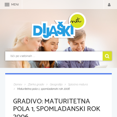
MENI
Domov
Zbirka gradiv
Geografija
Splošna matura
Maturitetna pola 1, spomladanski rok 2006
GRADIVO:
MATURITETNA
POLA 1, SPOMLADANSKI ROK
2006