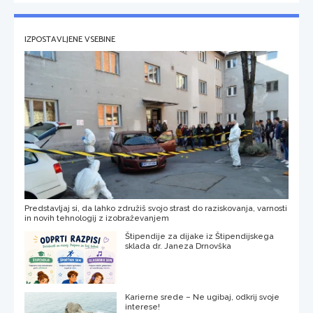
IZPOSTAVLJENE VSEBINE
Predstavljaj si, da lahko združiš svojo strast do raziskovanja, varnosti
in novih tehnologij z izobraževanjem
Štipendije za dijake iz Štipendijskega
sklada dr. Janeza Drnovška
Karierne srede – Ne ugibaj, odkrij svoje
interese!