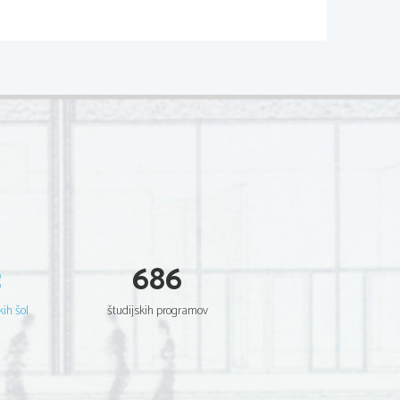
P113-A221-1-1 
cientia Est Potentia Scientia Est Potentia Est
cientia Est Potentia Scientia Est Potentia Est
cientia Est Potentia Scientia Est Potentia Est
cientia Est Potentia Scientia Est Potentia Est
cientia Est Potentia Scientia Est Potentia Est
cientia Est Potentia Scientia Est Potentia Est
cientia Est Potentia Scientia Est Potentia Est
cientia Est Potentia Scientia Est Potentia Est
cientia Est Potentia Scientia Est Potentia Est
cientia Est Potentia Scientia Est Potentia Est
cientia Est Potentia Scientia Est Potentia Est
cientia Est Potentia Scientia Est Potentia Est
cientia Est Potentia Scientia Est Potentia Est
cientia Est Potentia Scientia Est Potentia Est
cientia Est Potentia Scientia Est Potentia Est
cientia Est Potentia Scientia Est Potentia Est
cientia Est Potentia Scientia Est Potentia Est
3
686
cientia Est Potentia Scientia Est Potentia Est
cientia Est Potentia Scientia Est Potentia Est
cientia Est Potentia Scientia Est Potentia Est
cientia Est Potentia Scientia Est Potentia Est
kih šol
študijskih programov
cientia Est Potentia Scientia Est Potentia Est
cientia Est Potentia Scientia Est Potentia Est
cientia Est Potentia Scientia Est Potentia Est
cientia Est Potentia Scientia Est Potentia Est
cientia Est Potentia Scientia Est Potentia Est
cientia Est Potentia Scientia Est Potentia Est
cientia Est Potentia Scientia Est Potentia Est