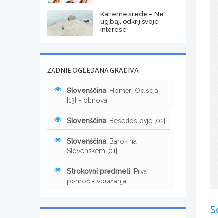
Karierne srede – Ne
ugibaj, odkrij svoje
interese!
ZADNJE OGLEDANA GRADIVA
Slovenščina
: Homer: Odiseja
[13] - obnova
Slovenščina
: Besedoslovje [02]
Slovenščina
: Barok na
Slovenskem [01]
Strokovni predmeti
: Prva
pomoč - vprašanja
S