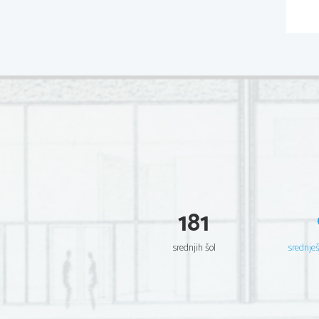
181
srednjih šol
srednje