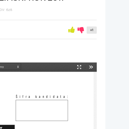
OV: 628
+1
Način
Orodja
predstavitve
Šifra kandidata:
er