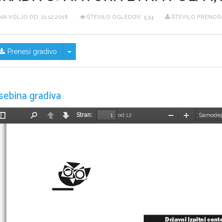
NA VOLJO OD:
21.12.2018
ŠTEVILO OGLEDOV: 534
ŠTEVILO PRENOS
Skrij/prikaži meni
Prenesi gradivo
sebina gradiva
Stran:
od 12
Preklopi
Najdi
Nazaj
Naprej
Pomanjšaj
Povečaj
stransko
vrstico
Državni izpitni cent