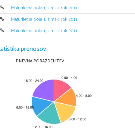
Maturitetna pola 1, zimski rok 2011
Maturitetna pola 1, zimski rok 2011
Maturitetna pola 1, zimski rok 2011
NAVODILA KANDIDATU
Pazljivo preberite ta navodila.
tatistika prenosov
Ne odpirajte izpitne pole in ne začenjajte reševa
ti nalog, dokler v
DNEVNA PORAZDELITEV
Prilepite oziroma vpišite svojo šifro v okvirček de
sno zgoraj na tej strani in n
Izpitna pola vsebuje 4 naloge. Število točk, ki jih lahko doseže
te, je 30. Za p
poli.
Rešitve pišite z nalivnim peresom ali s kemičn
im svinčnikom in jih vpisujte v 
Če se zmotite, napisano prečrtajte in rešite
v napišite na novo. Nečitljivi zapis
Zaupajte vase in v svoje zmožnosti. Želimo vam veliko uspeha.
Ta pola ima 12 strani, od tega 2 prazni.
© RIC 2012