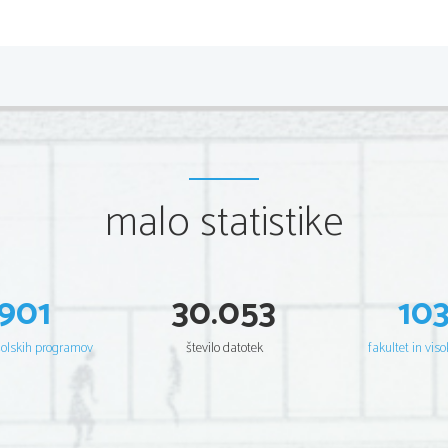
2 
Scientia Est Potentia Scientia Est Potentia Scientia Est 
Potentia S
Scientia Est Potentia Scientia Est Potentia Scientia Est 
Potentia S
Scientia Est Potentia Scientia Est Potentia Scientia Est 
Potentia S
Scientia Est Potentia Scientia Est Potentia Scientia Est 
Potentia S
Scientia Est Potentia Scientia Est Potentia Scientia Est 
Potentia S
Scientia Est Potentia Scientia Est Potentia Scientia Est 
Potentia S
Scientia Est Potentia Scientia Est Potentia Scientia Est 
Potentia S
Scientia Est Potentia Scientia Est Potentia Scientia Est 
Potentia S
Scientia Est Potentia Scientia Est Potentia Scientia Est 
Potentia S
Scientia Est Potentia Scientia Est Potentia Scientia Est 
Potentia S
malo statistike
Scientia Est Potentia Scientia Est Potentia Scientia Est 
Potentia S
Scientia Est Potentia Scientia Est Potentia Scientia Est 
Potentia S
Scientia Est Potentia Scientia Est Potentia Scientia Est 
Potentia S
Scientia Est Potentia Scientia Est Potentia Scientia Est 
Potentia S
Scientia Est Potentia Scientia Est Potentia Scientia Est 
Potentia S
Scientia Est Potentia Scientia Est Potentia Scientia Est 
Potentia S
Scientia Est Potentia Scientia Est Potentia Scientia Est 
Potentia S
901
30.053
10
Scientia Est Potentia Scientia Est Potentia Scientia Est 
Potentia S
Scientia Est Potentia Scientia Est Potentia Scientia Est 
Potentia S
Scientia Est Potentia Scientia Est Potentia Scientia Est 
Potentia S
Scientia Est Potentia Scientia Est Potentia Scientia Est 
Potentia S
šolskih programov
število datotek
fakultet in viso
Scientia Est Potentia Scientia Est Potentia Scientia Est 
Potentia S
Scientia Est Potentia Scientia Est Potentia Scientia Est 
Potentia S
Scientia Est Potentia Scientia Est Potentia Scientia Est 
Potentia S
Scientia Est Potentia Scientia Est Potentia Scientia Est 
Potentia S
Scientia Est Potentia Scientia Est Potentia Scientia Est 
Potentia S
Scientia Est Potentia Scientia Est Potentia Scientia Est 
Potentia S
Scientia Est Potentia Scientia Est Potentia Scientia Est 
Potentia S