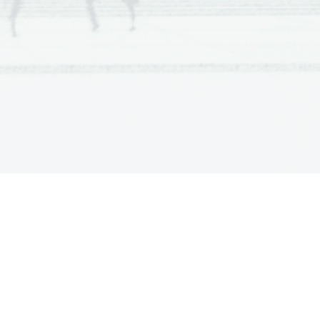
cientia Est Potentia Scientia Est Potentia Est
cientia Est Potentia Scientia Est Potentia Est
cientia Est Potentia Scientia Est Potentia Est
cientia Est Potentia Scientia Est Potentia Est
cientia Est Potentia Scientia Est Potentia Est
cientia Est Potentia Scientia Est Potentia Est
cientia Est Potentia Scientia Est Potentia Est
cientia Est Potentia Scientia Est Potentia Est
cientia Est Potentia Scientia Est Potentia Est
cientia Est Potentia Scientia Est Potentia Est
cientia Est Potentia Scientia Est Potentia Est
cientia Est Potentia Scientia Est Potentia Est
cientia Est Potentia Scientia Est Potentia Est
cientia Est Potentia Scientia Est Potentia Est
cientia Est Potentia Scientia Est Potentia Est
cientia Est Potentia Scientia Est Potentia Est
cientia Est Potentia Scientia Est Potentia Est
cientia Est Potentia Scientia Est Potentia Est
cientia Est Potentia Scientia Est Potentia Est
cientia Est Potentia Scientia Est Potentia Est
cientia Est Potentia Scientia Est Potentia Est
cientia Est Potentia Scientia Est Potentia Est
cientia Est Potentia Scientia Est Potentia Est
cientia Est Potentia Scientia Est Potentia Est
cientia Est Potentia Scientia Est Potentia Est
cientia Est Potentia Scientia Est Potentia Est
cientia Est Potentia Scientia Est Potentia Est
cientia Est Potentia Scientia Est Potentia Est
cientia Est Potentia Scientia Est Potentia Est
cientia Est Potentia Scientia Est Potentia Est
cientia Est Potentia Scientia Est Potentia Est
cientia Est Potentia Scientia Est Potentia Est
cientia Est Potentia Scientia Est Potentia Est
cientia Est Potentia Scientia Est Potentia Est