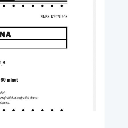
ZIMSKI IZPITNI ROK
INA
nje
 60 minut
očki:
 enojezični in dvojezični slovar.
obrazca.
A