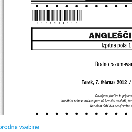
*P113A22111*
ANGLEŠČ
Izpitna pola 1
Bralno razumeva
Torek, 7. februar 2012 /
Dovoljeno gradivo in pripom
Kandidat prinese nalivno pero ali kemični svin
čnik, ter
Kandidat dobi dva ocenjevalna 
POKLICNA MATUR
orodne vsebine