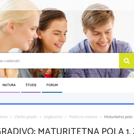
MATURA
ŠTUDIJ
FORUM
omov
Zbirka gradiv
Angleščina
Poklicna matura
Maturitetna pola 1
GRADIVO:
MATURITETNA POLA 1, 