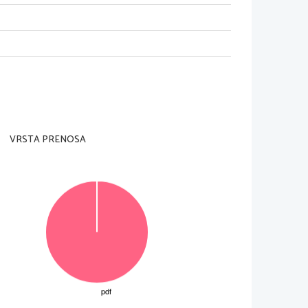
am nadzorni učitelj tega ne dovoli.
VRSTA PRENOSA
a ocenjevalna obrazca.
osamezno nalogo je število točk navedeno v izpit
ni
izpitno po
lo v za to predvideni prostor. Pišite č
itljivo.
i in nejasni popravki bodo ocenjeni z nič (0) t
očkami.