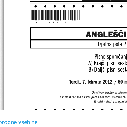
*P113A22112*
ANGLEŠČ
Izpitna pola 2
Pisno sporočan
A) Krajši pisni ses
B) Daljši pisni ses
Torek, 7. februar 2012 / 60 m
Dovoljeno gradivo in pripom
Kandidat prinese nalivno pero ali kemični svin
čnik ter
Kandidat dobi konceptni li
POKLICNA MATUR
orodne vsebine