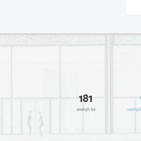
181
srednjih šol
srednje