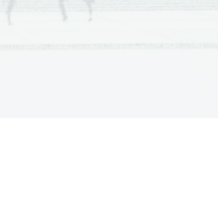
cientia Est Potentia Scientia Est Potentia Est
cientia Est Potentia Scientia Est Potentia Est
cientia Est Potentia Scientia Est Potentia Est
cientia Est Potentia Scientia Est Potentia Est
cientia Est Potentia Scientia Est Potentia Est
cientia Est Potentia Scientia Est Potentia Est
cientia Est Potentia Scientia Est Potentia Est
cientia Est Potentia Scientia Est Potentia Est
cientia Est Potentia Scientia Est Potentia Est
cientia Est Potentia Scientia Est Potentia Est
cientia Est Potentia Scientia Est Potentia Est
cientia Est Potentia Scientia Est Potentia Est
cientia Est Potentia Scientia Est Potentia Est
cientia Est Potentia Scientia Est Potentia Est
cientia Est Potentia Scientia Est Potentia Est
cientia Est Potentia Scientia Est Potentia Est
cientia Est Potentia Scientia Est Potentia Est
cientia Est Potentia Scientia Est Potentia Est
cientia Est Potentia Scientia Est Potentia Est
cientia Est Potentia Scientia Est Potentia Est
cientia Est Potentia Scientia Est Potentia Est
cientia Est Potentia Scientia Est Potentia Est
cientia Est Potentia Scientia Est Potentia Est
cientia Est Potentia Scientia Est Potentia Est
cientia Est Potentia Scientia Est Potentia Est
cientia Est Potentia Scientia Est Potentia Est
cientia Est Potentia Scientia Est Potentia Est
cientia Est Potentia Scientia Est Potentia Est
cientia Est Potentia Scientia Est Potentia Est
cientia Est Potentia Scientia Est Potentia Est
cientia Est Potentia Scientia Est Potentia Est
cientia Est Potentia Scientia Est Potentia Est
cientia Est Potentia Scientia Est Potentia Est
cientia Est Potentia Scientia Est Potentia Est