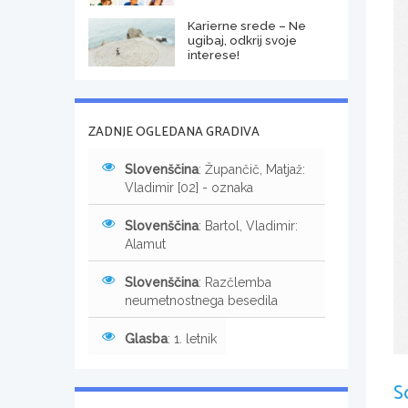
Karierne srede – Ne
ugibaj, odkrij svoje
interese!
ZADNJE OGLEDANA GRADIVA
Slovenščina
: Župančič, Matjaž:
Vladimir [02] - oznaka
Slovenščina
: Bartol, Vladimir:
Alamut
Slovenščina
: Razčlemba
neumetnostnega besedila
Glasba
: 1. letnik
S