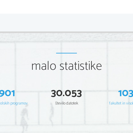
2 
Scientia Est Potentia Scientia Est Potentia Scientia Est 
Potentia S
Scientia Est Potentia Scientia Est Potentia Scientia Est 
Potentia S
Scientia Est Potentia Scientia Est Potentia Scientia Est 
Potentia S
Scientia Est Potentia Scientia Est Potentia Scientia Est 
Potentia S
Scientia Est Potentia Scientia Est Potentia Scientia Est 
Potentia S
Scientia Est Potentia Scientia Est Potentia Scientia Est 
Potentia S
Scientia Est Potentia Scientia Est Potentia Scientia Est 
Potentia S
Scientia Est Potentia Scientia Est Potentia Scientia Est 
Potentia S
Scientia Est Potentia Scientia Est Potentia Scientia Est 
Potentia S
Scientia Est Potentia Scientia Est Potentia Scientia Est 
Potentia S
malo statistike
Scientia Est Potentia Scientia Est Potentia Scientia Est 
Potentia S
Scientia Est Potentia Scientia Est Potentia Scientia Est 
Potentia S
Scientia Est Potentia Scientia Est Potentia Scientia Est 
Potentia S
Scientia Est Potentia Scientia Est Potentia Scientia Est 
Potentia S
Scientia Est Potentia Scientia Est Potentia Scientia Est 
Potentia S
Scientia Est Potentia Scientia Est Potentia Scientia Est 
Potentia S
Scientia Est Potentia Scientia Est Potentia Scientia Est 
Potentia S
901
30.053
10
Scientia Est Potentia Scientia Est Potentia Scientia Est 
Potentia S
Scientia Est Potentia Scientia Est Potentia Scientia Est 
Potentia S
Scientia Est Potentia Scientia Est Potentia Scientia Est 
Potentia S
Scientia Est Potentia Scientia Est Potentia Scientia Est 
Potentia S
šolskih programov
število datotek
fakultet in viso
Scientia Est Potentia Scientia Est Potentia Scientia Est 
Potentia S
Scientia Est Potentia Scientia Est Potentia Scientia Est 
Potentia S
Scientia Est Potentia Scientia Est Potentia Scientia Est 
Potentia S
Scientia Est Potentia Scientia Est Potentia Scientia Est 
Potentia S
Scientia Est Potentia Scientia Est Potentia Scientia Est 
Potentia S
Scientia Est Potentia Scientia Est Potentia Scientia Est 
Potentia S
Scientia Est Potentia Scientia Est Potentia Scientia Est 
Potentia S