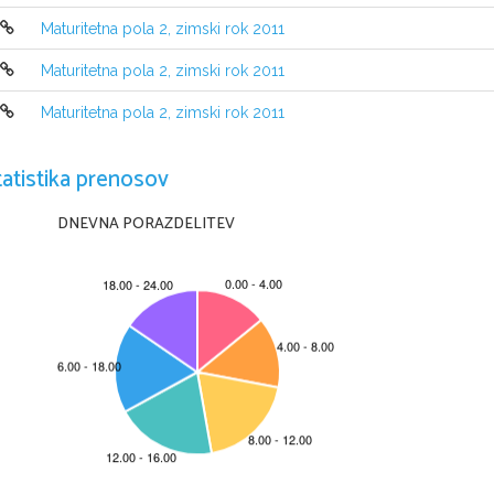
Maturitetna pola 2, zimski rok 2011
Maturitetna pola 2, zimski rok 2011
NAVODILA KANDIDATU
Pazljivo preberite ta navodila.
Maturitetna pola 2, zimski rok 2011
Ne odpirajte izpitne pole in ne začenjajte reševa
ti nalog, dokler v
Prilepite oziroma vpišite svojo šifro v okvirček 
desno zgoraj na tej strani in na 
tatistika prenosov
Izpitna pola je sestavljena iz dveh delov, dela A in dela B. 
Časa za reševanje 
porabite 20 minut, za reševanje dela B pa 40 minut.
DNEVNA PORAZDELITEV
V delu A boste napisali krajši pisni sestavek, ki naj obsega 60–70 
besed, v de
besed. Število točk, ki jih lahko dosežete, je 30, od tega 10 v delu A in 20 v d
Pišite z nalivnim peresom ali s kemičnim svinčnikom. Pišite čit
ljivo. Če se zm
Nečitljivo besedilo bo ocenjeno z nič (0) točkami. Osnutka dela
 A in dela B l
ocenjevanju ne upoštevata.
Zaupajte vase in v svoje zmožnosti. Želimo vam veliko uspeha.
Ta pola ima 8 strani, od tega 1 prazno.
© RIC 2012