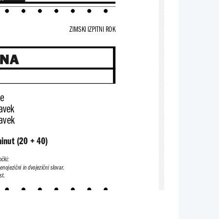
ZIMSKI IZPITNI ROK
INA
je
tavek
tavek
inut (20 + 40)
očki:
 enojezični in dvojezični slovar.
st.
A