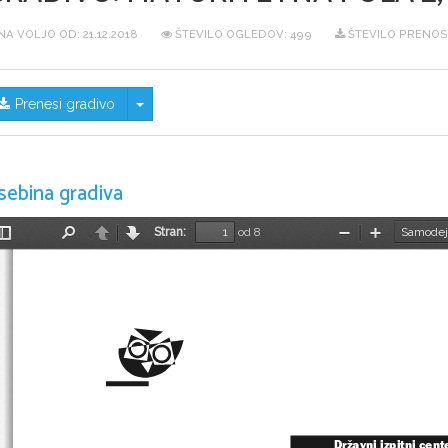
NA VOLJO OD:
21.12.2018
ŠTEVILO OGLEDOV: 499
ŠTEVILO PRENOS
Skrij/prikaži meni
Prenesi gradivo
sebina gradiva
Stran:
od 8
Preklopi
Najdi
Nazaj
Naprej
Pomanjšaj
Povečaj
stransko
vrstico
Državni izpitni cent