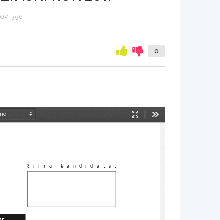
OV: 396
0
Način
Orodja
predstavitve
Šifra  kandidata:
er