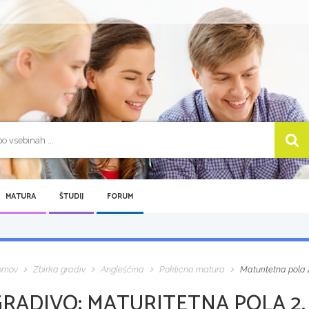
MATURA
ŠTUDIJ
FORUM
omov
Zbirka gradiv
Angleščina
Poklicna matura
Maturitetna pola 2
GRADIVO:
MATURITETNA POLA 2, 