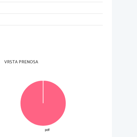
am nadzorni učitelj tega ne dovoli.
konceptni list.
je 60 minut. Priporočamo vam, da za reševanje de
la A
VRSTA PRENOSA
lu B pa daljši pisn
i sestavek, ki naj obsega 150–
160
elu B.
otite, napačen za
pis prečrtajte in napišite noveg
a.
ahko napišete na konceptni list, vendar se pri