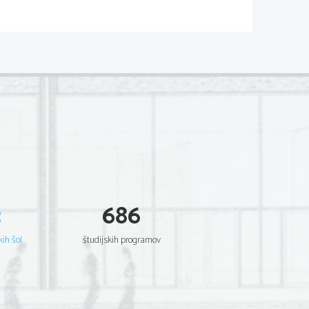
P113-A221-1-2 
cientia Est Potentia Scientia Est Potentia Est
cientia Est Potentia Scientia Est Potentia Est
cientia Est Potentia Scientia Est Potentia Est
cientia Est Potentia Scientia Est Potentia Est
cientia Est Potentia Scientia Est Potentia Est
cientia Est Potentia Scientia Est Potentia Est
cientia Est Potentia Scientia Est Potentia Est
cientia Est Potentia Scientia Est Potentia Est
cientia Est Potentia Scientia Est Potentia Est
cientia Est Potentia Scientia Est Potentia Est
cientia Est Potentia Scientia Est Potentia Est
cientia Est Potentia Scientia Est Potentia Est
cientia Est Potentia Scientia Est Potentia Est
cientia Est Potentia Scientia Est Potentia Est
cientia Est Potentia Scientia Est Potentia Est
cientia Est Potentia Scientia Est Potentia Est
cientia Est Potentia Scientia Est Potentia Est
3
686
cientia Est Potentia Scientia Est Potentia Est
cientia Est Potentia Scientia Est Potentia Est
cientia Est Potentia Scientia Est Potentia Est
cientia Est Potentia Scientia Est Potentia Est
kih šol
študijskih programov
cientia Est Potentia Scientia Est Potentia Est
cientia Est Potentia Scientia Est Potentia Est
cientia Est Potentia Scientia Est Potentia Est
cientia Est Potentia Scientia Est Potentia Est
cientia Est Potentia Scientia Est Potentia Est
cientia Est Potentia Scientia Est Potentia Est
cientia Est Potentia Scientia Est Potentia Est