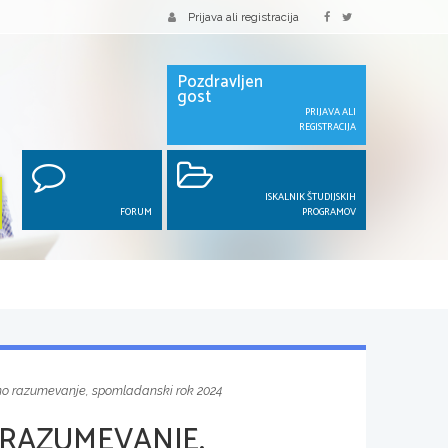
Prijava ali registracija
Pozdravljen
gost
PRIJAVA ALI
REGISTRACIJA
ISKALNIK ŠTUDIJSKIH
FORUM
PROGRAMOV
no razumevanje, spomladanski rok 2024
 RAZUMEVANJE,