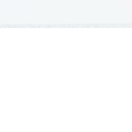
GRADIVA
Šolska gradiva
Pošlji datoteke
Seznam donatorjev
Najbolje ocenjena
Največkrat prenešena