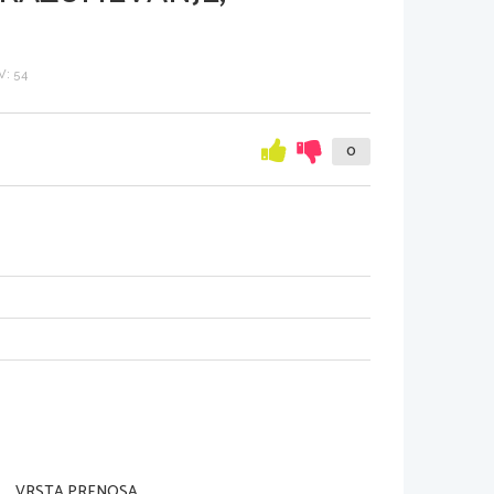
: 54
0
VRSTA PRENOSA