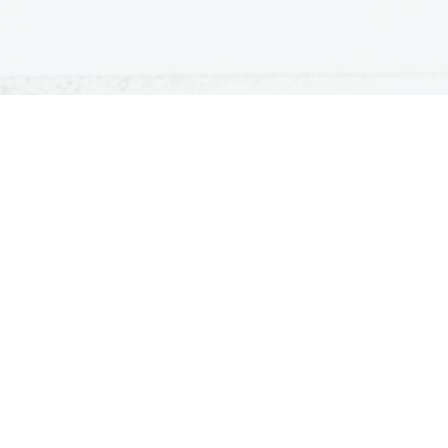
ATURA
ŠTUDIJ
lošna matura
Iskalnik študijskih programov
turitetni tečaj
Univerze
klicna matura
Fakultete in visoke šole
ogled v pole in ugovor
Višje šole
Razpisi za vpis