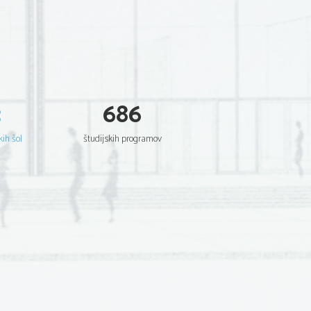
3
686
kih šol
študijskih programov