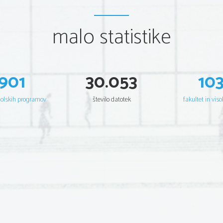
malo statistike
901
30.053
10
šolskih programov
število datotek
fakultet in viso