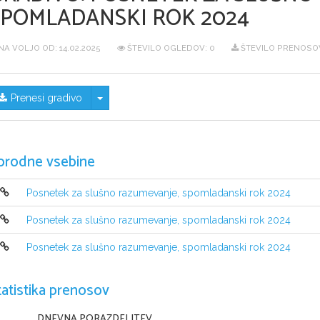
SPOMLADANSKI ROK 2024
NA VOLJO OD:
14.02.2025
ŠTEVILO OGLEDOV: 0
ŠTEVILO PRENOSOV
Skrij/prikaži meni
Prenesi gradivo
orodne vsebine
Posnetek za slušno razumevanje, spomladanski rok 2024
Posnetek za slušno razumevanje, spomladanski rok 2024
Posnetek za slušno razumevanje, spomladanski rok 2024
tatistika prenosov
DNEVNA PORAZDELITEV