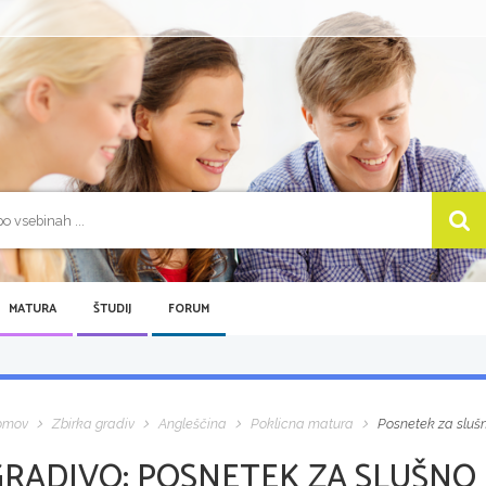
MATURA
ŠTUDIJ
FORUM
omov
Zbirka gradiv
Angleščina
Poklicna matura
Posnetek za sluš
GRADIVO:
POSNETEK ZA SLUŠNO