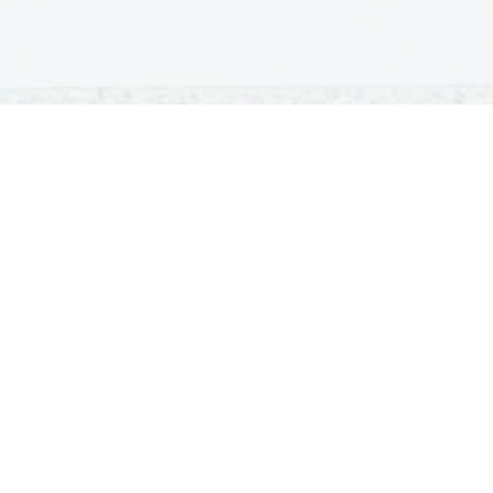
OSNOVNE ŠOLE
SREDNJE ŠOLE
M
Seznam osnovnih šol
Iskalnik SŠ programov
Sp
Osnovnošolski koledar
Srednje šole po regijah
Ma
Nacionalno preverjanje znanja
Vpis v srednje šole
Po
Tretji predmet NPZ
Srednješolski koledar
Vp
Dijaški domovi