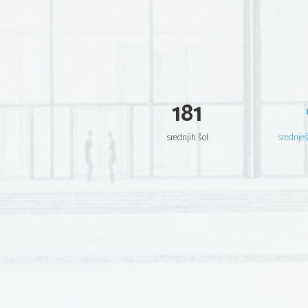
181
srednjih šol
srednje