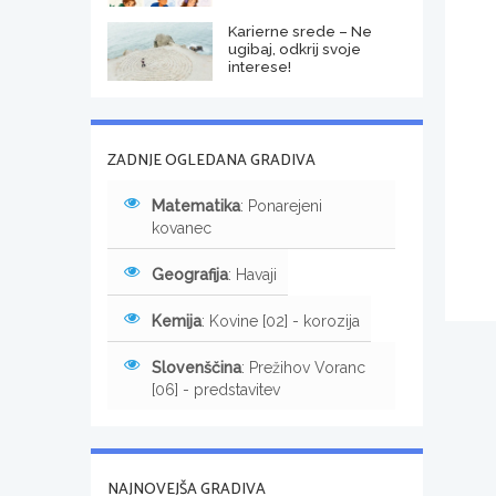
Karierne srede – Ne
ugibaj, odkrij svoje
interese!
ZADNJE OGLEDANA GRADIVA
Matematika
: Ponarejeni
kovanec
Geografija
: Havaji
Kemija
: Kovine [02] - korozija
Slovenščina
: Prežihov Voranc
[06] - predstavitev
NAJNOVEJŠA GRADIVA