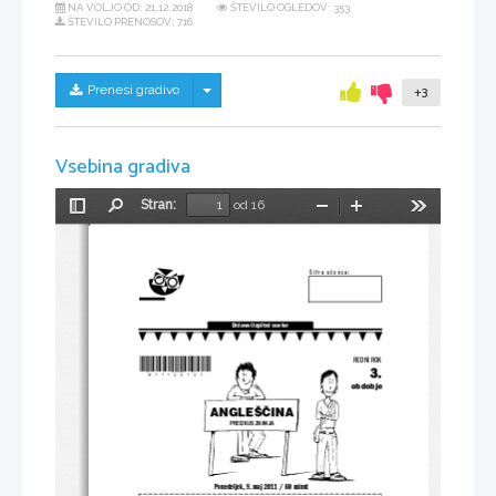
NA VOLJO OD:
21.12.2018
ŠTEVILO OGLEDOV: 353
ŠTEVILO PRENOSOV: 716
Skrij/prikaži meni
Prenesi gradivo
+3
Vsebina gradiva
Stran:
od 16
Preklopi
Najdi
Pomanjšaj
Povečaj
Orodja
stransko
vrstico
Š i f r a   u č e n c a:
Državni izpitni center
*N11124131*
REDNI ROK
3.
obdobje
ANGLEŠ^INA
PREIZKUS ZNANJA
Ponedeljek, 9. maj 2011 / 60 minut