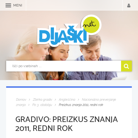
MENI
Domov
Zbirka gradiv
Angleščina
Nacionalno preverjanje
znanja
Po 3. obdobju
Preizkus znanja 2011, redni rok
GRADIVO:
PREIZKUS ZNANJA
2011, REDNI ROK