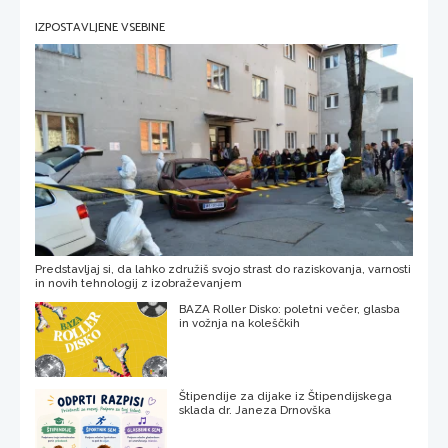
IZPOSTAVLJENE VSEBINE
Predstavljaj si, da lahko združiš svojo strast do raziskovanja, varnosti
in novih tehnologij z izobraževanjem
BAZA Roller Disko: poletni večer, glasba
in vožnja na koleščkih
Štipendije za dijake iz Štipendijskega
sklada dr. Janeza Drnovška