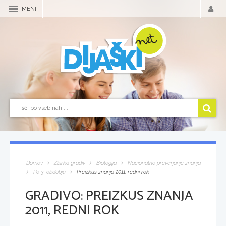
MENI
Domov
Zbirka gradiv
Biologija
Nacionalno preverjanje znanja
Po 3. obdobju
Preizkus znanja 2011, redni rok
GRADIVO:
PREIZKUS ZNANJA
2011, REDNI ROK