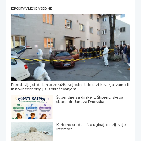
IZPOSTAVLJENE VSEBINE
Predstavljaj si, da lahko združiš svojo strast do raziskovanja, varnosti
in novih tehnologij z izobraževanjem
Štipendije za dijake iz Štipendijskega
sklada dr. Janeza Drnovška
Karierne srede – Ne ugibaj, odkrij svoje
interese!