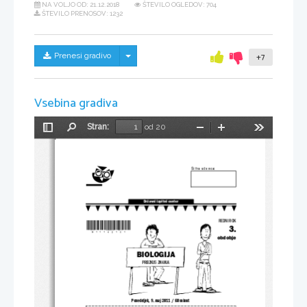
NA VOLJO OD:
21.12.2018
ŠTEVILO OGLEDOV: 704
ŠTEVILO PRENOSOV: 1232
Skrij/prikaži meni
Prenesi gradivo
+7
Vsebina gradiva
Stran:
od 20
Preklopi
Najdi
Pomanjšaj
Povečaj
Orodja
stransko
vrstico
Š i f r a  u č e n c a:
Državni izpitni center
*N11142131*
REDNI ROK
3.
obdobje
BIOLOGIJA
PREIZKUS ZNANJA
Ponedeljek, 9. maj 2011 / 60 minut