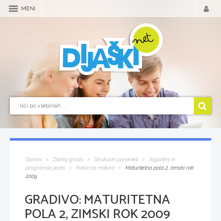
MENI
Domov
Zbirka gradiv
Strokovni predmeti
Algoritmi in
programski jeziki
Poklicna matura
Maturitetna pola 2, zimski rok
2009
GRADIVO:
MATURITETNA
POLA 2, ZIMSKI ROK 2009