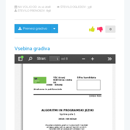
NA VOLJO OD:
21.12.2018
ŠTEVILO OGLEDOV: 336
ŠTEVILO PRENOSOV: 858
Skrij/prikaži meni
Prenesi gradivo
0
Vsebina gradiva
Stran:
od 8
Preklopi
Najdi
Pomanjšaj
Povečaj
Orodja
stransko
vrstico
TŠC Kranj                              
Šifra kandidata
Kidričeva cesta 
55
4000   KRANJ
Strokovna in poklicna šola
ZIMSKI ROK
ALGORITMI IN PROGRAMSKI JEZIKI
Izpitna pola 1
2010 / 60 minut 
Dovoljeno dodatno gradivo in pripomočki: kandidat
prinese s seboj nalivno pero ali kemični svinčnik.
Kandidat dobi en ocenjevalni obrazec in en