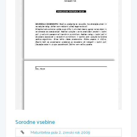
konceptni list. 
  POKLICNA MATURA 2010  
.
NAVODILA KANDIDATU:
 Pazljivo preberite ta navodila. Ne obračajte strani in
ne rešujte nalog, dokler vam nadzorni učitelj tega ne dovoli. 
Prilepite kodo oziroma vpišite svojo šifro (v okvirček desno zgoraj na tej strani in
na obrazca za ocenjevanje). Rešitve vpisujte v za to predvideni prostor v izpitni
poli, z nalivnim peresom ali kemičnim svinčnikom. Rešitev nalog v izpitni poli ni
dovoljeno zapisovati z navadnim svinčnikom. V izpitno polo vpisujte le končne
rešitve algoritmov.  Skice lahko  rišete prostoročno.  Pišite urejeno  in čitljivo.
Število točk za posamezna vprašanja je navedeno ob nalogah v izpitni poli.
Zaupajte vase in v svoje  sposobnosti. Želimo vam veliko uspeha. 
2
ŠMK – TŠC KR
Sorodne vsebine
Maturitetna pola 2, zimski rok 2009