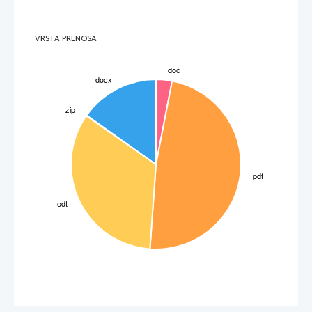
a)  int x=4;
b)  int x;
c)  x = int;
d)  int = x;
e)  x =4;
2. Naloga: 
  Obkrožite pravilno trditev
VRSTA PRENOSA
I.
Deklarirane so spremenljivke: 
         int x,y; double z;
Kateri stavek priredi spremenljivki z ostanek pri deljenju 
spremenljivke x s spremenljivko y?          
(1 točka)
a)  z= x/y; 
b)  z= x % y; 