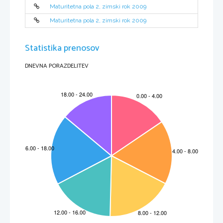
Maturitetna pola 2, zimski rok 2009
Maturitetna pola 2, zimski rok 2009
Statistika prenosov
DNEVNA PORAZDELITEV
3
ŠMK – TŠC KR
IZPITNA POLA 1
SKLOP NALOG 
OSNOVNEGA POZNAVANJA DEKLARACIJ IN UKAZOV, 
POZNAVANJA UPORABE PODPROGRAMOV TER PRETVARJANJA MED 
PODATKOVNIMI TIPI, NALOGE IZBIRNEGA TIPA.
1. Naloga:
  Obkrožite pravilne trditve
I. Obkrožite odgovor, v katerem so navedeni le enostavni podatkovni
tipi:
a)  števila, tabele, strukture, nizi, znaki
(1 točka)
b)  razredi, datoteke, strukture,  
c)  znaki, cela števila, realna števila, 
d)
 strukture, nizi, števila, naštevni tipi
e)
 realna števila, naštevni tipi, razred, tabele
II.  Obkrožite odgovor, ki opisuje sintaktično napako pri 
programiranju:
 (1 
točka)
a)  uporaba metode CreateText() za dodajanje besedila v datoteko
b)  deljenje s številom nič
c)  napačno zapisan ukaz
d)  program sešteje namesto desetih števil samo devet števil
e)  neskončna zanka zaradi napačnega pogoja
III.  Kakšna je pravilna deklaracija in inicializacija spremenljivke x, ki 
je celo število:
(1 
točka)