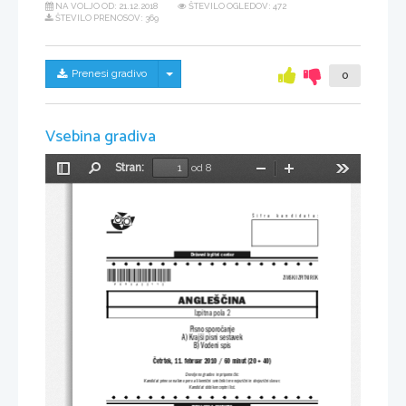
NA VOLJO OD:
21.12.2018
ŠTEVILO OGLEDOV: 472
ŠTEVILO PRENOSOV: 369
Skrij/prikaži meni
Prenesi gradivo
0
Vsebina gradiva
Stran:
od 8
Preklopi
Najdi
Pomanjšaj
Povečaj
Orodja
stransko
vrstico
Šifra  kandidata:
Državni izpitni center
*P093A22112*
ZIMSKI IZPITNI ROK
ANGLEŠČINA
Izpitna pola 2
Pisno sporočanje
A) Krajši pisni sestavek
B) Vodeni spis
Četrtek, 11. februar 2010 / 60 minut (20 + 40)
Dovoljeno gradivo in pripomočki:
Kandidat prinese nalivno pero ali kemični svinčnik ter enojezični in dvojezični slovar.
Kandidat dobi konceptni list.