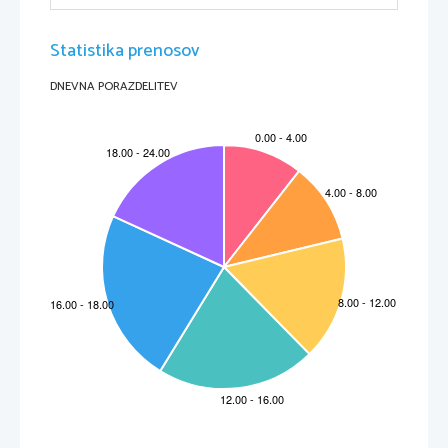
Statistika prenosov
DNEVNA PORAZDELITEV
MARS
M
a
rs je četrti planet od Sonca v Osončju in sedmi po velikosti. Imenuje se po
rimskem bogu vojne Marsu, zaradi značilne rdeče barve pri opazovanju na
nočnem nebu. Mars ima dve majhni luni, Fobos in Deimos.
Mars je precej manjši in redkejši od Zemlje. Po velikosti je med zemljo in luno.
Ubežna hitrost 5km/s je dovolj velika da zadržuje redko atmosfero, a ta
atmosfera ni dovolj gosta za razvite oblike življenja, podobne zemeljskim. Tudi
oceani na površju ne morejo obstajati. Naklon osi je skoraj enak našemu, tako
da so letni časi podobni, le da so mnogo daljši. Vrtilni čas je 24 ur 37minut in
22,6 sekunde, tako da ima marsovo leto 668 Marsovih dni ali »solov«
Medtem ko je povprečna temperatura na Marsu okoli -30°C, se marsove
površinske temperature gibljejo od -133°C pozimi na polih, ter do 27°C na dnevni
strani čez poletje.