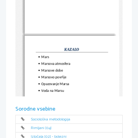
KAZALO
Mars

Marsova atmosfera

Marsove dobe

Marsovo površje

Opazovanje Marsa

Voda na Marsu

Sorodne vsebine
Sociološka metodologija
Rimljani [04]
Izločala [02] - bolezni