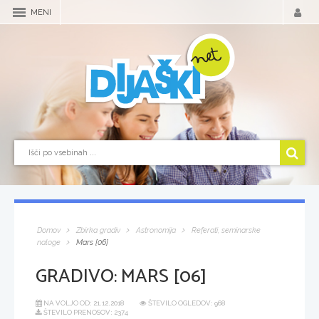
MENI
Domov
Zbirka gradiv
Astronomija
Referati, seminarske
naloge
Mars [06]
GRADIVO:
MARS [06]
NA VOLJO OD:
21.12.2018
ŠTEVILO OGLEDOV: 968
ŠTEVILO PRENOSOV: 2374