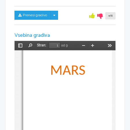
Skrij/prikaži meni
Prenesi gradivo
+11
Vsebina gradiva
Stran:
od 9
Preklopi
Najdi
Pomanjšaj
Povečaj
Orodja
stransko
vrstico
MARS