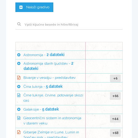
Naloži gradivo
Astronomija -
2 datoteki
Astronomija starih ljudstev -
2
datoteki
+6
Bivanje v vesolju - predstavitev
Črna luknja -
5 datotek
+66
Črne luknje, črvine, potovanje skozi
cas
Galaksije -
5 datotek
+44
Geocentrični sistem in astronomija
v starem veku
+68
Gibanje Zemlje in Lune, Lunin in
Sončev mrk - predstavitev