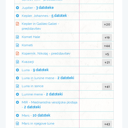
Jupiter -
3 datoteke
Kepler, Johannes -
5 datotek
+20
Kepler in Galileo Galiei -
predstavitev
+19
Komet Hale
+44
Kometi
+5
Kopernik, Nikolaj - predstavitev
+21
Kvazarji
Luna -
9 datotek
Luna in lunine mene -
2 datoteki
+41
Luna in sonce
Lunine mene -
2 datoteki
MIR - Mednarodna vesoljska postaja
-
2 datoteki
Mars -
10 datotek
+43
Mars in njegove lune