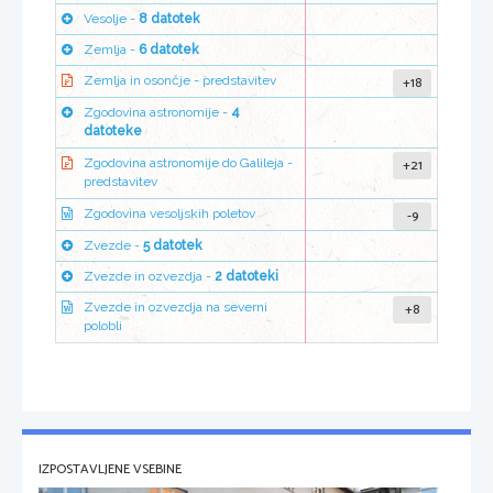
Vesolje -
8 datotek
Zemlja -
6 datotek
+18
Zemlja in osončje - predstavitev
Zgodovina astronomije -
4
datoteke
+21
Zgodovina astronomije do Galileja -
predstavitev
-9
Zgodovina vesoljskih poletov
Zvezde -
5 datotek
Zvezde in ozvezdja -
2 datoteki
+8
Zvezde in ozvezdja na severni
polobli
IZPOSTAVLJENE VSEBINE