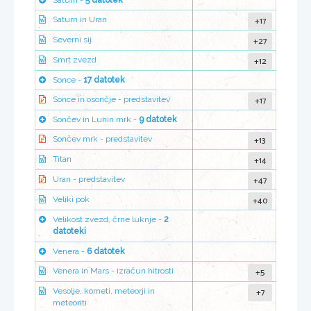
Saturn -
5 datotek
+17
Saturn in Uran
+27
Severni sij
+12
Smrt zvezd
Sonce -
17 datotek
+17
Sonce in osončje - predstavitev
Sončev in Lunin mrk -
9 datotek
+13
Sončev mrk - predstavitev
+14
Titan
+47
Uran - predstavitev
+40
Veliki pok
Velikost zvezd, črne luknje -
2
datoteki
Venera -
6 datotek
+5
Venera in Mars - izračun hitrosti
+7
Vesolje, kometi, meteorji in
meteoriti