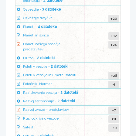
orientacija -
4 datoteke
Ozvezdje -
3 datoteke
+20
Ozvezdje dvojčka
Planeti -
4 datoteke
+32
Planeti in sonce
+24
Planeti našega osončja -
predstavitev
Pluton -
2 datoteki
Poleti v vesolje -
2 datoteki
+28
Poleti v vesolje in umetni sateliti
-1
Potočnik, Herman
Raziskovanje vesolja -
2 datoteki
Razvoj astronomije -
2 datoteki
+7
Razvoj zvezd - predstavitev
+11
Rusi odkrivajo vesolje
+10
Sateliti