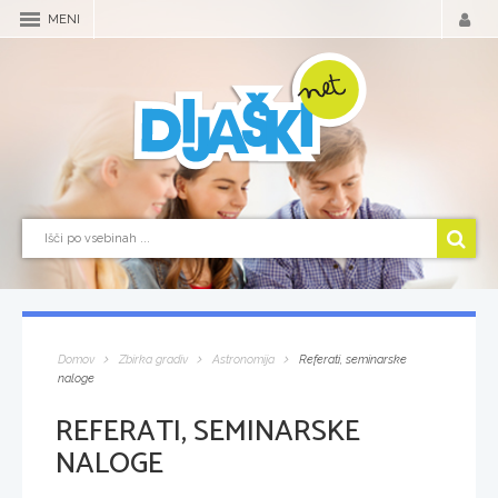
MENI
Domov
Zbirka gradiv
Astronomija
Referati, seminarske
naloge
REFERATI, SEMINARSKE
NALOGE