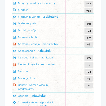
+47
Merjenje razdalj v astronomiji
+35
Merkur
Merkur in Venera -
4 datoteke
+18
Meteorni prah
+24
Model osončja
+19
Naravni sateliti
+8
Nastanek vesolja - predstavitev
Naše osončje -
5 datotek
+15
Navidezni sij ali magnituda
+8
Nebesni pojavi - predstavitev
+24
Neptun
+3
Notranji planeti
-1
Osnovni pojmi o vesolju -
predstavitev
Osončje -
3 datoteke
Ozvezdja severnega neba in