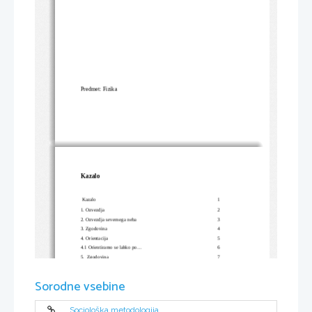
Predmet: Fizika
Kazalo
 Kazalo
1
1. Ozvezdja
2                 
2. Ozvezdja severnega neba
3
3. Zgodovina
4
4. Orientacija
5
4.1 Orientiramo se lahko po...
6
5.  Zgodovina
7
6. Literatura
8
Sorodne vsebine
Sociološka metodologija