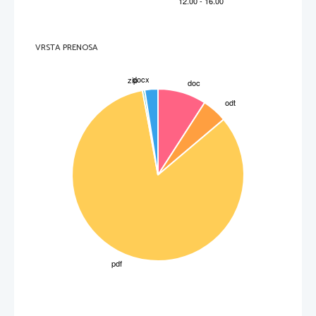
VRSTA PRENOSA
2
2. Ozvezdja severnega neba