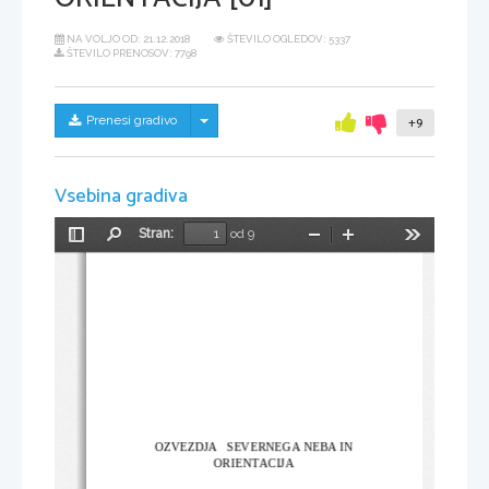
NA VOLJO OD:
21.12.2018
ŠTEVILO OGLEDOV: 5337
ŠTEVILO PRENOSOV: 7798
Skrij/prikaži meni
Prenesi gradivo
+9
Vsebina gradiva
Stran:
od 9
Preklopi
Najdi
Pomanjšaj
Povečaj
Orodja
stransko
vrstico
OZVEZDJA   SEVERNEGA NEBA IN
ORIENTACIJA