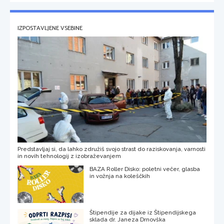
IZPOSTAVLJENE VSEBINE
Predstavljaj si, da lahko združiš svojo strast do raziskovanja, varnosti
in novih tehnologij z izobraževanjem
BAZA Roller Disko: poletni večer, glasba
in vožnja na koleščkih
Štipendije za dijake iz Štipendijskega
sklada dr. Janeza Drnovška