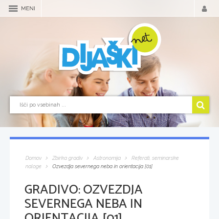
MENI
Domov
Zbirka gradiv
Astronomija
Referati, seminarske
naloge
Ozvezdja severnega neba in orientacija [01]
GRADIVO:
OZVEZDJA
SEVERNEGA NEBA IN
ORIENTACIJA [01]