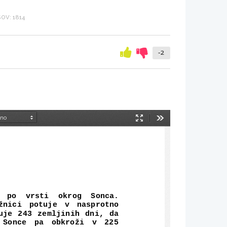
OV: 1814
-2
Način
Orodja
predstavitve
   po   vrsti   okrog   Sonca.
žnici   potuje   v   nasprotno
uje 243 zemljinih dni, da
 Sonce   pa   obkroži   v   225