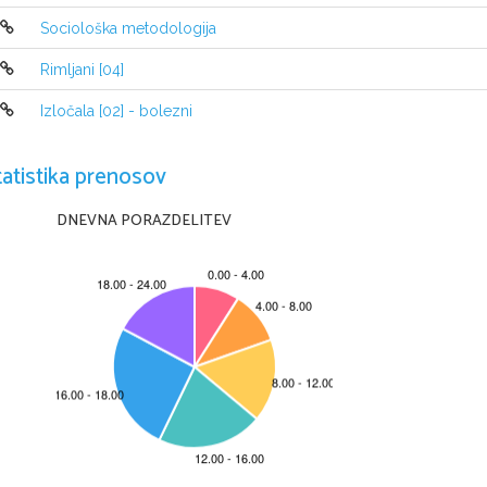
površju. Tam so ostale dovolj dolgo
Sociološka metodologija
njene slike. So pa tudi raziskovale 
oblaki   so   zabeležile   svetlooranžno  
Rimljani [04]
svetlobne bliske.
Sondo Magellan, ki so jo izstrelili
zelo močnim radarjem. Planet je dose
Izločala [02] - bolezni
je v orbito. S svojim močnim radarje
je preiskala in izrisala površino Ve
od premera 160 km pa tudi le do 5 km.
tatistika prenosov
jarke. Dolgi so do 1400 km. To priča
v preteklosti. Ruska sonda je meril
DNEVNA PORAZDELITEV
Prišli so do različnih rezultatov n
tega   sklepajo,   da   se   površje   
preoblikuje.
Merkur
Planet Merkur je v našem sončne
in je najbližji soncu. Njegova sredn