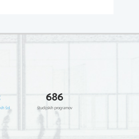
75 km. Velik pa je za dve
a 88 dni, dan pa 58,7 dni
  Ker   je   njegovo   površje
a njem temne, zelo slabo
   železno.   Raziskave   so
 atmosfero, sestavljeno iz
nji preteklosti sončnega
ki   materiali   odleteli   v
šju je za okoli 1/3 manjša
 v letu 1974/75 obkrožilo
slalo   slike   Merkurjevega
lo   je   tudi   temperature
3
686
na   temperatua   dvigne   do
 Mariner 10 je prav tako
100   Zemljinega).   Površje
kih šol
študijskih programov
emljine lune prepredeno s
v določeni smeri. Ti hrbti
 bližnji preteklosti. Pri
kot pri izsušenem jabolku.
  odkrili   nemotene   signale
jih   na   polarnih   območjih