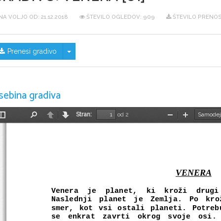
NA VOLJO OD:
21.12.2018
ŠTEVILO OGLEDOV: 909
ŠTEVILO PRENOS
Skrij/prikaži meni
Prenesi gradivo
sebina gradiva
Stran:
od 2
Preklopi
Najdi
Nazaj
Naprej
Pomanjšaj
Povečaj
stransko
vrstico
VENERA
Venera   je   planet,   ki   kroži   drugi
Naslednji   planet   je   Zemlja.   Po   kro
smer, kot vsi ostali planeti. Potreb
se   enkrat   zavrti   okrog   svoje   osi.  