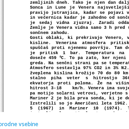
zemljinih dneh. Tako je njen dan dal
Sonca in Lune je Venera najsvetlejš
pravijo jutranjica, kadar se pojavi 
in večernica kadar je zahodno od sonč
je sedaj vidna zjuzraj. Zaradi odda
Zemlje je Venera vidna samo 3 h pred 
sončnem zahodu.
Gosti oblaki, ki prekrivajo Venero, 
kisline.   Venerina   atmosfera   pritiska
spuščaš proti njenemu površju. Tam d
je   pritisk   1   bar.   Temperatura   na 
doseže 459 
C. To pa zato, ker njeni 
0
greda. Na senčni strani pa se tempera
Atmosfero sestavlja 97% CO2 in 3% N2
žveplena kislina krožijo 70 do 80 km
stalno   piha   veter   s   hitrostjo   36
ekvatorja proti poloma. Že na viši
hitrost 3-18    km/h. Venera ima svoj
pa motijo solarni vetrovi, verjetno s
Mariner 2 je bila prva sonda, ki je d
Izstrelili so jo Američani leta 1962.
5   (1967)   in   Mariner   10   (1974).  
izstreljevala proti planetu sonde z i
1967 do 1983. Vega 1 in 2 so leta 1
orodne vsebine
raziskovanja   Hallyevega   kometa.   Ob  
odvrgli raziskovalne kapsule. Nekaj 