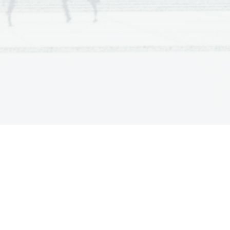
tel.  V  hipu  jim  je  bilo
r najbližje soncu, planet
ddaljuje, je logično, da
ibanja po njegovi orbiti,
dlogo   je   ena   prvih,   ki
animivost naj navedem, da
kurju,   moralo   biti   zelo
 njegova   orbita   ni   čisto
ako pot: zjutraj bi vzšlo
o   33   zem.   dni,   nato   bi
manj proti jugu. V 40-tih
ni premikalo nazaj, ko bi
lo po 59-tih zem. dneh na