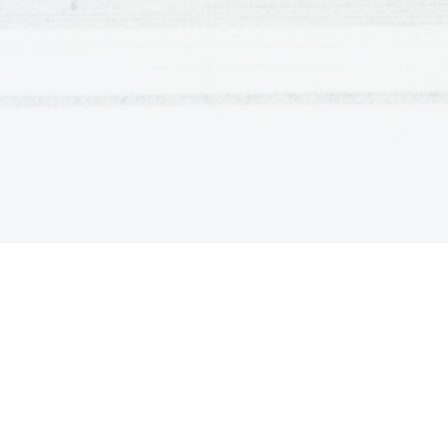
Merkurja,  kamor  Mariner  10  ni  pole
jasno, da je na Merkurju voda. 
Na točki na orbiti, ko je Merku
napreduje zelo počasi.Ko se Soncu o
pospešuje hitrost. Celotna razlaga g
ki   je   skladna   z   relativnostno   pre
potrjuje relativnostn teorijo. Kot z
bi   bitje,   ki   bi   živelo   na   Mer
potrpežljivo,   saj   zaradi   tega,   ker  
krožna, bi sonce navidezno opisalo t
na   vzhodu   in   bi   se   počasi   premikal
upočasnilo in se premikalo bolj ali 
dneh bi se ustavilo. Potem bi se 8 d
spet začelo svojo počasno pot in zaš
zahodu.