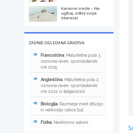
Karierne srede – Ne
ugibaj, odkrij svoje
interese!
ZADNJE OGLEDANA GRADIVA
Francoščina
: Maturitetna pola 3,
osnovna raven, spomladanski
rok 2015
Angleščina
: Maturitetna pola 2,
osnovna raven, spomladanski
rok 2022 (v italijanščini)
Biologija
: Razmerje med difuzijo
in velikostjo celice [14]
Fizika
: Newtonovi zakoni
S