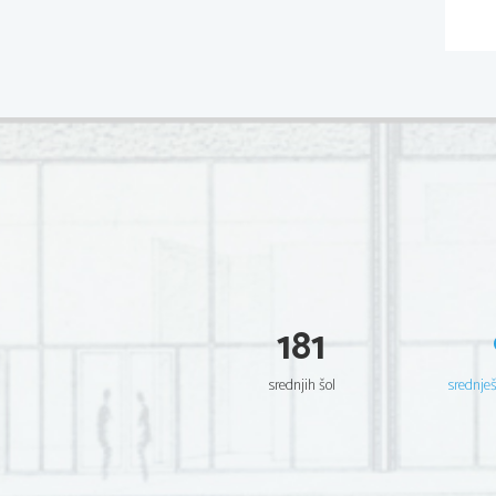
181
srednjih šol
srednje