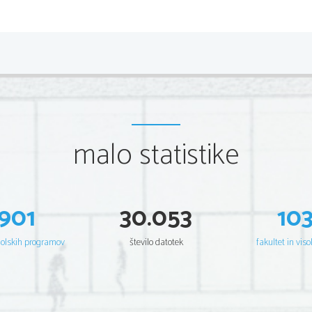
000 000 km. Njegov premer pa meri 48
petini Zemlje. Merkurjevo leto traj
ali   dve   tretjini   Merkurjevega   leta. 
hrapavo, luknjičasto in so skale n
odbija   Sončno   svetlobo.   Jedro   ima
pokazale, da ima Merkur izredno tanko
Na in K. Trčenja z meteorji v bliž
sistema   so   povzročila,   da   so   lah
malo statistike
vesolje. Sila teže na planetovem povr
od Zemjine. 
Vesoljsko plovilo Mariner 10 je
Merkur   dvakrat.   Na   zemljo   je   po
površja,   polnega   kraterjev.   Sporoči
901
30.053
10
Merkurjevega   površja.   Tako   se   dnev
430
C, nočna pa se spusti do -180
C.
0
0
zaznal   šibka   magnetna   polja   (1/
šolskih programov
število datotek
fakultet in viso
Merkurja je za razliko od površja Z
strmimi gorskimi hrbti, ki se vijejo 
so nastali, ko se je hladilo jedro v
tem se je površje nagubalo, podobno 
V   letu   1991   so   z   radio-teleskopi 
ogromnih   plošč   ledu.   Odkrili   so   