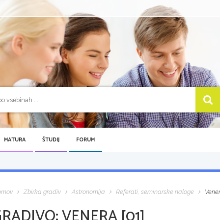
MATURA
ŠTUDIJ
FORUM
omov
Zbirka gradiv
Astronomija
Referati, seminarske naloge
Vener
GRADIVO:
VENERA [01]