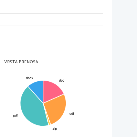
, da so poslale na Zemljo
rdečkasto rjave skale. Pod
 nebo.   Zasledile   so   tudi
 leta 1989 so opremili z
gla leta 1990. Utirila se
m in s pomočjo računalnika
nere. Odkrili so kraterje
 Odkrili so tudi tektonske
 o tektonskih premikih tal
a radioaktivnost kamenin.
VRSTA PRENOSA
a različnih področjih. Iz
že   veliko   miljonov   let
m sistemu eden najmanjših
ja razdalja od Sonca je 58