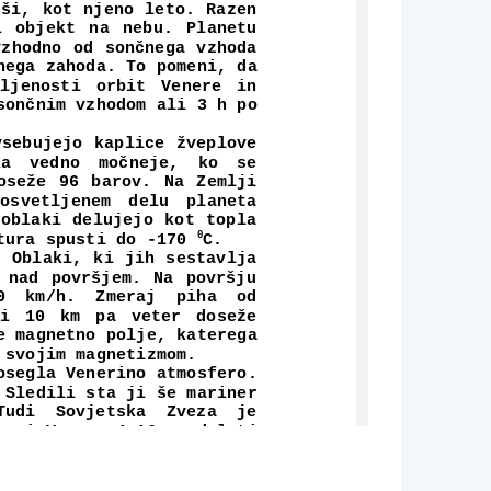
jši, kot njeno leto. Razen
i objekt na nebu. Planetu
vzhodno od sončnega vzhoda
nega zahoda. To pomeni, da
ljenosti orbit Venere in
sončnim vzhodom ali 3 h po
vsebujejo kaplice žveplove
   vedno   močneje,   ko   se
oseže 96 barov. Na Zemlji
  osvetljenem   delu   planeta
oblaki delujejo kot topla
tura spusti do -170 
C. 
0
. Oblaki, ki jih sestavlja
 nad površjem. Na površju
0   km/h.   Zmeraj   piha   od
ni 10 km pa veter doseže
e magnetno polje, katerega
 svojim magnetizmom.
osegla Venerino atmosfero.
 Sledili sta ji še mariner
 Tudi   Sovjetska   Zveza   je
meni Venera 4-16, med leti
984 izstrelili z namenom
 poletu   mimo   Venere   sta
jih je uspešno pristalo na