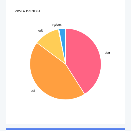
VRSTA PRENOSA
Slika 2: starejši heliocentrični sistem
3