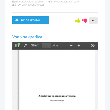
NA VOLJO OD:
21.12.2018
ŠTEVILO OGLEDOV: 2277
ŠTEVILO PRENOSOV: 5146
Skrij/prikaži meni
Prenesi gradivo
-4
Vsebina gradiva
Stran:
od 11
Preklopi
Najdi
Pomanjšaj
Povečaj
Orodja
stransko
vrstico
Zgodovina spoznavanja vesolja
(
seminarska
naloga)