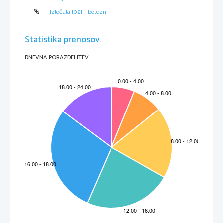
Izločala [02] - bolezni
Statistika prenosov
DNEVNA PORAZDELITEV
2
Slika 1:  geocentrični sistem