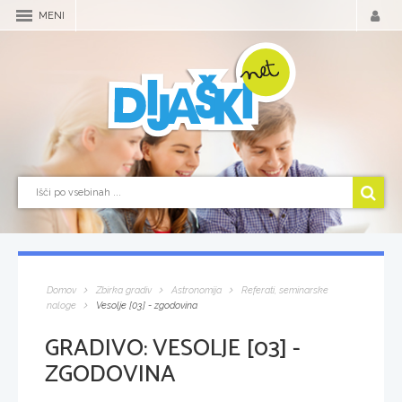
MENI
Domov
Zbirka gradiv
Astronomija
Referati, seminarske
naloge
Vesolje [03] - zgodovina
GRADIVO:
VESOLJE [03] -
ZGODOVINA