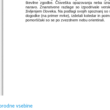
številne zgodbe. Človeška opazovanja neba izr
naravo. Znanstvene razlage so izpodrivale ver
življenjem človeka. Na podlagi svojih spoznanj so 
dogodke (na primer mrke), izdelali koledar in poim
pomorščaki so se po zvezdnem nebu orientirali.
orodne vsebine