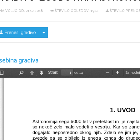
NA VOLJO OD:
21.12.2018
ŠTEVILO OGLEDOV: 1942
ŠTEVILO PRENOS
Skrij/prikaži meni
Prenesi gradivo
sebina gradiva
Stran:
od 14
Preklopi
Najdi
Nazaj
Naprej
Pomanjšaj
Povečaj
stransko
vrstico
1. UVOD
Astronomija sega 6000 let v preteklost in  je najs
so nekoč zelo malo vedeli o vesolju. Kar so zaneslj
dogajalo neposredno okrog njih. Zdelo se jim je,
zvezde pa se gibljejo iz enega konca do drugega