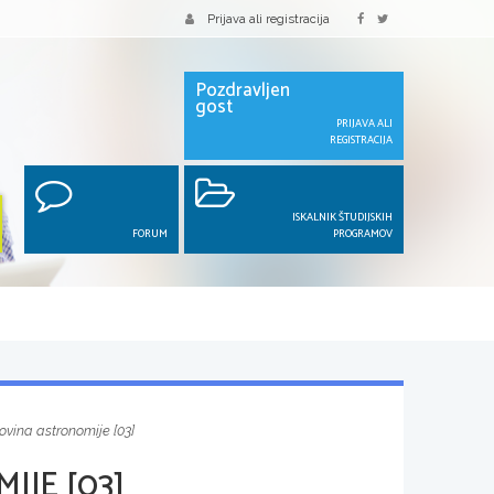
Prijava ali registracija
Pozdravljen
gost
PRIJAVA ALI
REGISTRACIJA
ISKALNIK ŠTUDIJSKIH
FORUM
PROGRAMOV
vina astronomije [03]
JE [03]