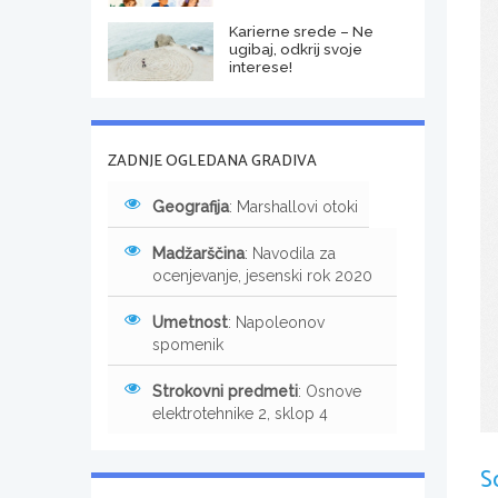
Karierne srede – Ne
ugibaj, odkrij svoje
interese!
ZADNJE OGLEDANA GRADIVA
Geografija
: Marshallovi otoki
Madžarščina
: Navodila za
ocenjevanje, jesenski rok 2020
Umetnost
: Napoleonov
spomenik
Strokovni predmeti
: Osnove
elektrotehnike 2, sklop 4
S