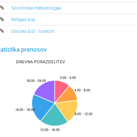
Sociološka metodologija
Rimljani [04]
Izločala [02] - bolezni
tatistika prenosov
DNEVNA PORAZDELITEV
1