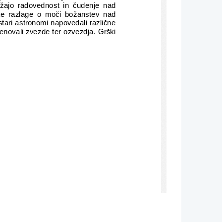
ažajo radovednost in čudenje nad
ske razlage o moči božanstev nad
stari astronomi napovedali različne
enovali zvezde ter ozvezdja. Grški