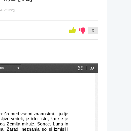
OV: 2223
0
Način
Orodja
predstavitve
tarejša med vsemi znanostmi. Ljudje
ivo vedeli, je bilo tisto, kar se je
 da Zemlja miruje, Sonce, Luna in
. Zaradi neznanja so si izmislili