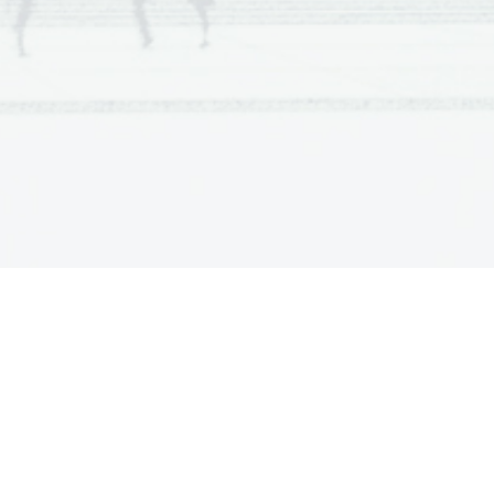
ta
ATNI ČAS
 hrupa kadar je luna med zemljo in
uša Sonce pojesti zmaj. Dnevi ob
ddaljeno od ekvatorja) so bili za
ala je bojazen, da bo Sonce, ki je
bo nastala večna tema.