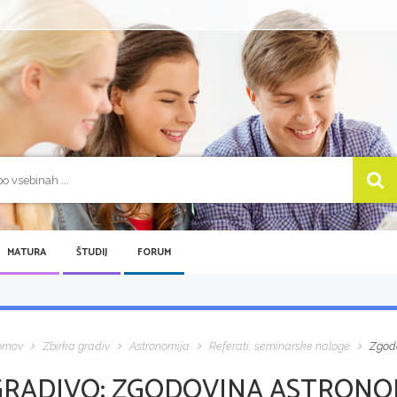
MATURA
ŠTUDIJ
FORUM
omov
Zbirka gradiv
Astronomija
Referati, seminarske naloge
Zgodo
GRADIVO:
ZGODOVINA ASTRONOMI