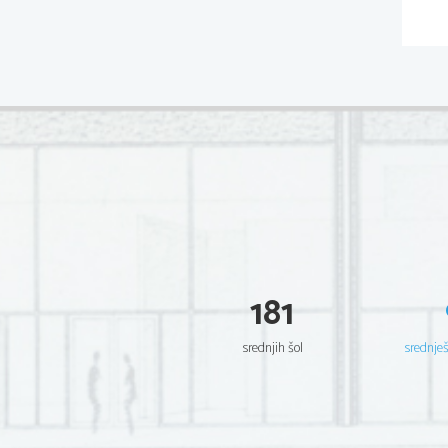
181
srednjih šol
srednje