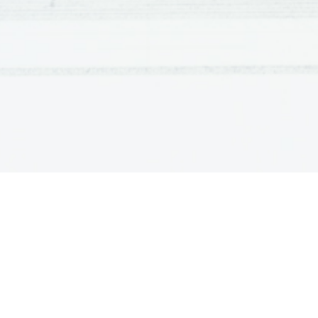
Slika 1: Mlečna ces
2.2 GROZA ZA TAKR
Kitajci so razmišljali, da morajo narediti čim več
soncem (mrk). Za sončni mrk so verjeli, da posk
zimskem solsticiju (točka, ko je Sonce najbolj o
mnoga ljudstva obdobje strahu in tesnobe. Obstaj
videti vsak dan niže na nebu, dokončno utonilo in 